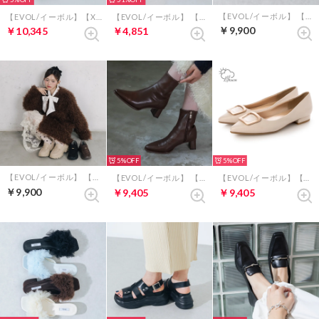
【EVOL/イーボル】 【S-LLサイズ展開・軽量】スニーカーソールコインローファー JB4033 （ブラウンスエード）
【EVOL/イーボル】【XS-LLサイズ展開・軽量】軽量厚底レースアップシューズ IY5605 （ブラックブラック）
【EVOL/イーボル】 【XS-Lサイズ展開・美脚効果】クリアチューブ11cm厚底サンダル JA4023 （アイボリー）
￥9,900
￥10,345
￥4,851
5%
5%
【EVOL/イーボル】 【S-LLサイズ展開・軽量】スニーカーソールコインローファー JB4033 （ベージュスエード）
【EVOL/イーボル】 【S-LLサイズ展開・柔らかい】ポインテッド5cmショートブーツ IZ5790 （ダークブラウン）
【EVOL/イーボル】【晴雨兼用・柔らかい】ゴールドバックルポインテッドパンプス IY5637 (アイボリー)
￥9,900
￥9,405
￥9,405