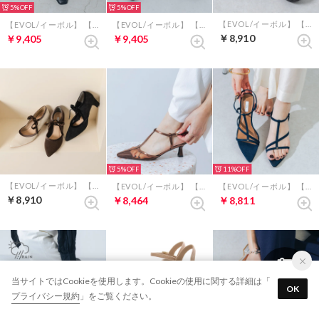
5%
5%
【EVOL/イーボル】 【S-LLサイズ展開・ふかふかクッション】スクエアスニーカーソールコインローファー JB4103 （ブラック）
【EVOL/イーボル】 【晴雨兼用・ふかふか】スクエア3.5cmコインローファー IZ5786 （ブラック）
【EVOL/イーボル】 【晴雨兼用・オケージョン】ポインテッド5cmパンプス IZ5765 （ブラック）
￥8,910
￥9,405
￥9,405
5%
11%
【EVOL/イーボル】 【柔らかい・クッション入り】5.5cmベロアリボンパンプス JB4056 （ブラウン）
【EVOL/イーボル】 【柔らかい・クッション入り】Tストラップシアーチュールパンプス JA5967 （ブラウン）
【EVOL/イーボル】 【ふかふか・クッション入り】ポインテッド4cmヒールストラップサンダル JA5895 （ネイビースエード）
￥8,910
￥8,464
￥8,811
当サイトではCookieを使用します。Cookieの使用に関する詳細は「
OK
プライバシー規約
」をご覧ください。