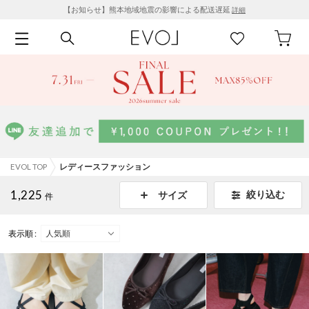
【お知らせ】熊本地域地震の影響による配送遅延
詳細
EVOL TOP
レディースファッション
1,225
絞り込む
サイズ
件
表示順 :