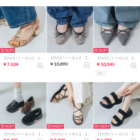
5%
5%
【EVOL/イーボル】 【ふかふか・クッション入り】アーモンドトゥソフトバレエ CB23875 （レオパード）
【EVOL/イーボル】 スクエアブロックヒールサンダル IW5302 （ゴールド）
【EVOL/イーボル】 【ふかふか・クッション入り】ポインテッド2cmリボンパンプス JA5956 （グレーキジ）
￥10,890
￥7,524
￥10,345
予約
5%
34%
41%
【EVOL/イーボル】 【S-LLサイズ展開・軽量】スニーカーソールローファー IZ5849 （ブラック）
【EVOL/イーボル】 【S-LLサイズ展開・軽量】軽量ナローストラップフラットサンダル JA4003 （ブラック）
【EVOL/イーボル】 【軽量・ふかふか】超軽量ダブルシャーリングスポーツサンダル JA4020 （ブラック）