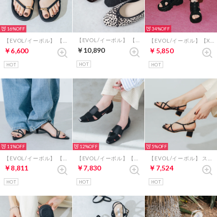
16%
34%
【EVOL/イーボル】 【ふかふか・クッション入り】アーモンドトゥソフトバレエ CB23875 （ブラック）
【EVOL/イーボル】 【S-LLサイズ展開・軽量】軽量厚底クロスストラップトングサンダル JA5908 （ブラック）
【EVOL/イーボル】【XS-LLサイズ展開】ボリュームソールサンダル IW5341（ブラック）
￥10,890
￥6,600
￥5,850
HOT
HOT
HOT
11%
12%
5%
【EVOL/イーボル】 【ふかふか・クッション入り】ポインテッド4cmヒールストラップサンダル JA5895 （ブラック）
【EVOL/イーボル】【軽量・柔らかい】ソフトグルカパンプス IY5602 (ブラック)
【EVOL/イーボル】 スクエアブロックヒールサンダル IW5302 （ブラック）
￥8,811
￥7,830
￥7,524
HOT
HOT
HOT