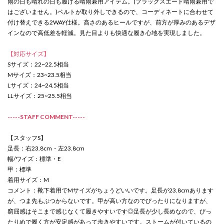
雨の日も晴れの日も履ける晴雨兼用アイテム。(ブラックスエード晴雨兼用で
はございません。)ベルトが取り外しできるので、コーディネートに合わせて
付け替えできる2WAY仕様。高さのあるヒールですが、前方が厚みのあるデザ
インなので高低差を軽減。見た目よりも快適な履き心地を実現しました。
【対応サイズ】
Sサイズ：22~22.5相当
Mサイズ：23~23.5相当
Lサイズ：24~24.5相当
LLサイズ：25~25.5相当
-----STAFF COMMENT-----
【スタッフS】
足長：右23.8cm・左23.8cm
幅/ワイズ：標準・E
甲：標準
着用サイズ：M
コメント：靴下着用でMサイズがちょうどいいです。足長が23.8cmあります
が、つま先もぶつからないです。甲が高い方なのでぴったりになりますが、
窮屈感はそこまで感じなくて履きやすいです◎足長が少し長めなので、ぴっ
たりめで履く方が安定感があって歩きやすいです。ストームが付いているの