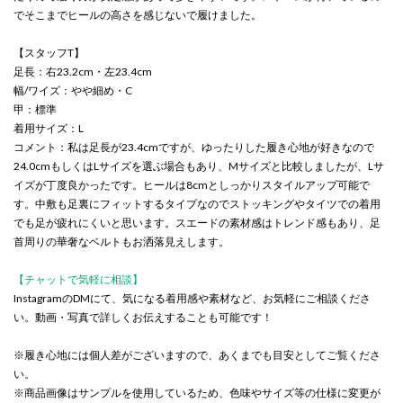
でそこまでヒールの高さを感じないで履けました。
【スタッフT】
足長：右23.2cm・左23.4cm
幅/ワイズ：やや細め・C
甲：標準
着用サイズ：L
コメント：私は足長が23.4cmですが、ゆったりした履き心地が好きなので
24.0cmもしくはLサイズを選ぶ場合もあり、Mサイズと比較しましたが、Lサ
イズが丁度良かったです。ヒールは8cmとしっかりスタイルアップ可能で
す。中敷も足裏にフィットするタイプなのでストッキングやタイツでの着用
でも足が疲れにくいと思います。スエードの素材感はトレンド感もあり、足
首周りの華奢なベルトもお洒落見えします。
【チャットで気軽に相談】
InstagramのDMにて、気になる着用感や素材など、お気軽にご相談くださ
い。動画・写真で詳しくお伝えすることも可能です！
※履き心地には個人差がございますので、あくまでも目安としてご覧くださ
い。
※商品画像はサンプルを使用しているため、色味やサイズ等の仕様に変更が