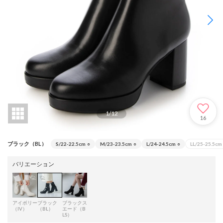
1
/
12
16
ブラック（BL）
S/22-22.5cm
○
M/23-23.5cm
○
L/24-24.5cm
○
LL/25-25.5cm
バリエーション
アイボリー
ブラック
ブラックス
（IV）
（BL）
エード（B
LS）