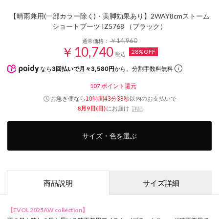
【晴雨兼用(一部カラー除く)・美脚効果あり】2WAY8cmストーム
ショートブーツ IZ5768 （ブラック）
￥14,960
通常価格：
￥10,740
28%OFF
税込
なら
3回払いで月々3,580円
から。分割手数料無料
107
ポイント還元
お急ぎ便なら
以内
のお支払いで
10時間43分37秒
8月9日(日)
にお届け
詳細
サイズ・色を選ぶ
商品説明
サイズ詳細
【EVOL 2025AW collection】