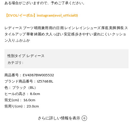
ある場合がございますので、予めご了承ください。
【EVOL/イーボル】instagram(evol_official0)
レディース ブーツ 晴雨兼用 雨の日 雨 レイン レインシューズ 厚底 美脚 脚長 ス
タイルアップ 華奢 綺麗め 大人っぽい 安定感 歩きやすい 疲れにくい クッショ
ン入り ふかふか
性別タイプ
:
レディース
カテゴリ
:
商品番号
： EV4387BW005532
ブランド商品番号
： IZ5768 BL
色
： ブラック（BL）
ヒールの高さ
： 8.0cm
筒丈(cm)
： 16.0cm
筒周り(cm)
： 23.0cm
さらに詳しい情報を表示