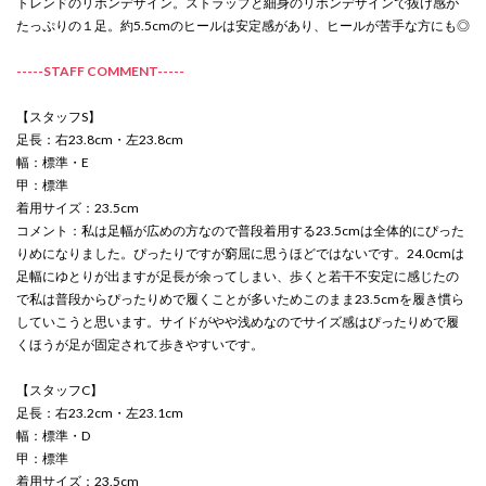
トレンドのリボンデザイン。ストラップと細身のリボンデザインで抜け感が
たっぷりの１足。約5.5cmのヒールは安定感があり、ヒールが苦手な方にも◎
-----STAFF COMMENT-----
【スタッフS】
足長：右23.8cm・左23.8cm
幅：標準・E
甲：標準
着用サイズ：23.5cm
コメント：私は足幅が広めの方なので普段着用する23.5cmは全体的にぴった
りめになりました。ぴったりですが窮屈に思うほどではないです。24.0cmは
足幅にゆとりが出ますが足長が余ってしまい、歩くと若干不安定に感じたの
で私は普段からぴったりめで履くことが多いためこのまま23.5cmを履き慣ら
していこうと思います。サイドがやや浅めなのでサイズ感はぴったりめで履
くほうが足が固定されて歩きやすいです。
【スタッフC】
足長：右23.2cm・左23.1cm
幅：標準・D
甲：標準
着用サイズ：23.5cm