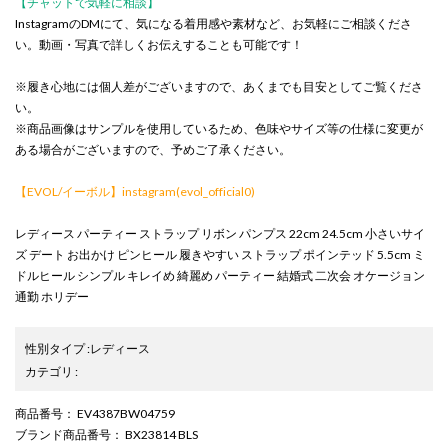
【チャットで気軽に相談】
InstagramのDMにて、気になる着用感や素材など、お気軽にご相談くださ
い。動画・写真で詳しくお伝えすることも可能です！
※履き心地には個人差がございますので、あくまでも目安としてご覧くださ
い。
※商品画像はサンプルを使用しているため、色味やサイズ等の仕様に変更が
ある場合がございますので、予めご了承ください。
【EVOL/イーボル】instagram(evol_official0)
レディース パーティー ストラップ リボン パンプス 22cm 24.5cm 小さいサイ
ズ デート お出かけ ピンヒール 履きやすい ストラップ ポインテッド 5.5cm ミ
ドルヒール シンプル キレイめ 綺麗め パーティー 結婚式 二次会 オケージョン
通勤 ホリデー
性別タイプ
:
レディース
カテゴリ
:
商品番号
： EV4387BW04759
ブランド商品番号
： BX23814 BLS