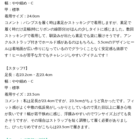
幅：やや細め・C
甲：標準
着用サイズ：24.0cm
コメント：パンプスを履く時は素足かストッキングで着用しますが、素足で
履く時だけ足幅(特にリボンの線部分)がほんの少しタイトに感じました。数回
ストッキングで着用して、馴染みが出たら素足でも楽に履けそうです。アン
クルストラップ付きでホールド感があるのはもちろん、5.5cmのデザインヒー
ルは着地面が広い作りになっているのでグラつくことなく安定感も抜群で
す！ヒールが苦手な方でもチャレンジしやすいアイテムです！
【スタッフT】
足長：右23.2cm・左23.4cm
幅：やや細め・C
甲：標準
着用サイズ：23.5cm
コメント：私は足長が23.4cmですが、23.5cmがちょうど良かったです。フィ
ット感がよく中敷の低反発がしっかりとしているので見た目以上に履き心地
が良いです！幅が若干狭めに感じ、浮腫みやすいのでワンサイズ上げても良
さそうですが、その場合はストラップを短く調整して履く必要がありまし
た。ぴったりめですがこちらは23.5cmで履きます。