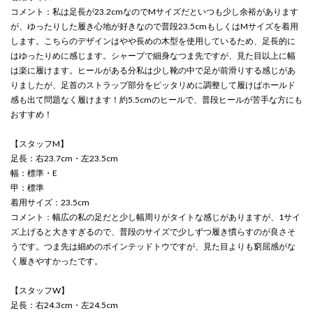
コメント：私は足長が23.2cmなのでMサイズだといつも少し余裕があります
が、ゆったりした履き心地が好きなので普段23.5cmもしくはMサイズを着用
します。こちらのデザインはやや長めの木型を使用しているため、足長的に
はゆったりめに感じます。シャープで細身なつま先ですが、見た目以上に幅
は楽に履けます。ヒールがある分私は少し靴の中で足が前滑りする感じがあ
りましたが、足首のストラップ部分をピッタリめに調整して履けばホールド
感も出て問題なく履けます！約5.5cmのヒールで、普段ヒールが苦手な方にも
おすすめ！
【スタッフM】
足長：右23.7cm・左23.5cm
幅：標準・E
甲：標準
着用サイズ：23.5cm
コメント：幅広の私の足だと少し幅周りがタイトな感じがありますが、1サイ
ズ上げると大きすぎるので、普段のサイズで少しずつ履き慣らすのが良さそ
うです。つま先は細めのポインテッドトウですが、見た目よりも窮屈感がな
く履きやすかったです。
【スタッフW】
足長：右24.3cm・左24.5cm