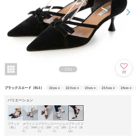
1
/
11
23
ブラックスエード（BLS）
22cm
○
22.5cm
○
23cm
○
23.5cm
○
24cm
○
バリエーション
ブラック
ホワイトコ
ブラウンコ
ベージュコ
ブラックス
（BL）
ンビ（WH
ンビ（BR
ンビ（BG
エード（B
C）
C）
C）
LS）