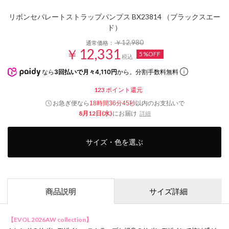
リボンセパレートストラップパンプス BX23814 （ブラックスエー
ド）
￥12,980
通常価格：
￥12,331
5%OFF
税込
なら
3回払いで月々4,110円
から。分割手数料無料
123
ポイント還元
お急ぎ便なら
以内
のお支払いで
18時間36分44秒
8月12日(水)
にお届け
詳細
サイズ・色を選ぶ
商品説明
サイズ詳細
【EVOL 2026AW collection】