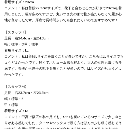
着用サイズ：23cm
コメント：私は普段22.5cmサイズで、靴下と合わせるのが好きで23cmを着
用しました。幅が広めですけご、丸いつま先の形で指が当たらなくて履き心
地が良かったです。厚底で長時間歩いても疲れにくいのでおすすめです！
【スタッフH】
足長：右24.4cm・左24.3cm
幅：標準・D 甲：標準
着用サイズ：LL
コメント：私は普段Lサイズを履くことが多いですが、こちらはLLサイズでち
ょうどよかったです。軽くてボリューム感も程よく、大人の女性も履ける厚
底です。普段から厚手の靴下を履くことが多いので、LLサイズがちょうどよ
かったです。
【スタッフM】
足長：右23.7cm・左23.5cm
幅：標準・E
甲：標準
着用サイズ：M
コメント：甲高で幅広の私の足でも、いつも履いているMサイズで少しゆと
りがある感じでした。タイツやソックスで履く方はほんの少し緩く感じそう
ですが、冬用の厚手のソックスなどで合わせる時はちょうど良さそうです。