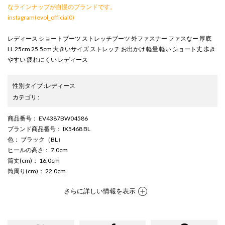
なラインナップが自慢のブランドです。
instagram(evol_official0)
レディース ショートブーツ ストレッチブーツ 外ファスナー ファスなー 厚底
LL 25cm 25.5cm 大きいサイズ ストレッチ お出かけ 軽量 軽い ショート丈 歩き
やすい 疲れにくい レディース
性別タイプ
:
レディース
カテゴリ
:
商品番号
： EV4387BW04586
ブランド商品番号
： IX5468 BL
色
： ブラック（BL）
ヒールの高さ
： 7.0cm
筒丈(cm)
： 16.0cm
筒周り(cm)
： 22.0cm
さらに詳しい情報を表示