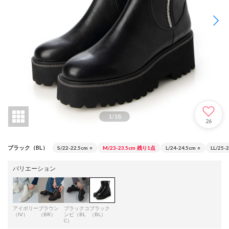
1
/
18
26
ブラック（BL）
S/22-22.5cm
○
M/23-23.5cm
残り1点
L/24-24.5cm
○
LL/25-
バリエーション
アイボリー
ブラウン
ブラックコ
ブラック
（IV）
（BR）
ンビ（BL
（BL）
C）