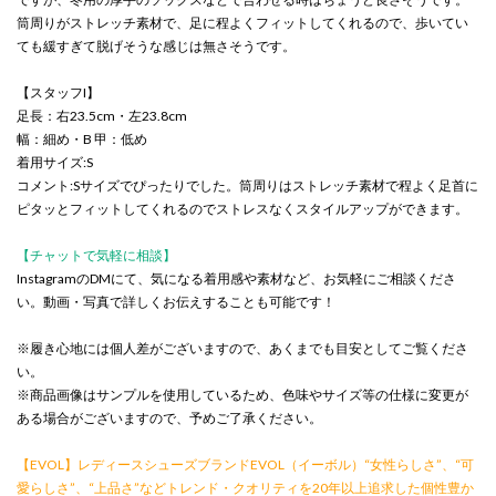
筒周りがストレッチ素材で、足に程よくフィットしてくれるので、歩いてい
ても緩すぎて脱げそうな感じは無さそうです。
【スタッフI】
足長：右23.5cm・左23.8cm
幅：細め・B 甲：低め
着用サイズ:S
コメント:Sサイズでぴったりでした。筒周りはストレッチ素材で程よく足首に
ピタッとフィットしてくれるのでストレスなくスタイルアップができます。
【チャットで気軽に相談】
InstagramのDMにて、気になる着用感や素材など、お気軽にご相談くださ
い。動画・写真で詳しくお伝えすることも可能です！
※履き心地には個人差がございますので、あくまでも目安としてご覧くださ
い。
※商品画像はサンプルを使用しているため、色味やサイズ等の仕様に変更が
ある場合がございますので、予めご了承ください。
【EVOL】レディースシューズブランドEVOL（イーボル）“女性らしさ”、“可
愛らしさ”、“上品さ”などトレンド・クオリティを20年以上追求した個性豊か