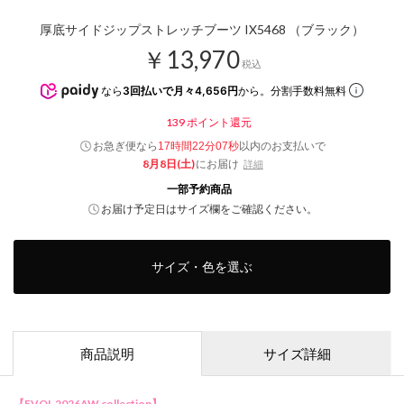
厚底サイドジップストレッチブーツ IX5468 （ブラック）
￥13,970
税込
なら
3回払いで月々4,656円
から。分割手数料無料
139
ポイント還元
お急ぎ便なら
以内
のお支払いで
17時間22分06秒
8月8日(土)
にお届け
詳細
一部予約商品
お届け予定日はサイズ欄をご確認ください。
サイズ・色を選ぶ
商品説明
サイズ詳細
【EVOL 2026AW collection】