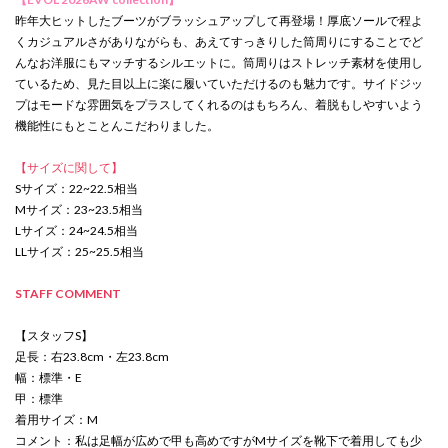
昨年大ヒットしたブーツがブラッシュアップして再登場！厚底ソールで程よ
くカジュアルさがありながらも、あえてすっきりした筒周りにすることでど
んなお洋服にもマッチするシルエットに。筒周りはストレッチ素材を使用し
ているため、見た目以上に楽に履いていただけるのも魅力です。サイドジッ
プはモードな雰囲気をプラスしてくれるのはもちろん、着脱もしやすいよう
機能性にもとことんこだわりました。
【サイズに関して】
Sサイズ：22~22.5相当
Mサイズ：23~23.5相当
Lサイズ：24~24.5相当
LLサイズ：25~25.5相当
STAFF COMMENT
【スタッフS】
足長：右23.8cm・左23.8cm
幅：標準・E
甲：標準
着用サイズ：M
コメント：私は足幅が広めで甲も高めですがMサイズを靴下で着用しても少