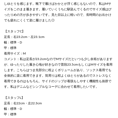
しゆとりを感じます。靴下で履けばかかとが浮く感じもないので、私はMサ
イズをこのまま履きます。履いていくうちに馴染んでくるのでサイズ感はぴ
ったりめの方が歩きやすいです。見た目以上に軽いので、長時間のお出かけ
でも疲れにくくて楽に履けました◎
【スタッフC】
足長：右23.2cm・左23.1cm
幅：標準・D
甲：標準
着用サイズ：M
コメント：私は足長が23.2cmなのでMサイズだといつも少し余裕があります
が、ゆったりした履き心地が好きなので普段23.5cmもしくはMサイズを着用
します。こちらはつま先部分に程よくボリュームがあり、ソックス着用でも
全体的に楽に着用できます。筒周りは程よくゆとりがあるのでストレスなく
着用できるのはもちろん、サイドのジップが着脱もしやすく機能性も抜群で
す。私はデニムなどシンプルなコーデに合わせて着用したいです。
【スタッフL】
足長：右22cm・左22.3cm
幅：標準・D
甲：標準