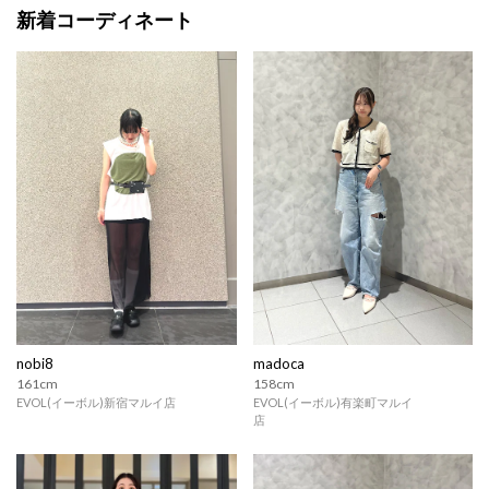
新着コーディネート
nobi8
madoca
161cm
158cm
EVOL(イーボル)新宿マルイ店
EVOL(イーボル)有楽町マルイ
店