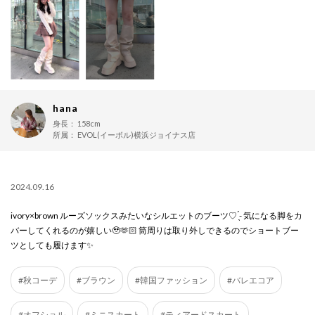
hana
身長：
158cm
所属：
EVOL(イーボル)横浜ジョイナス店
2024.09.16
ivory×brown ルーズソックスみたいなシルエットのブーツ♡ ̖́- 気になる脚をカ
バーしてくれるのが嬉しい🥹🫶🏻 筒周りは取り外しできるのでショートブー
ツとしても履けます✨
#秋コーデ
#ブラウン
#韓国ファッション
#バレエコア
#オフショル
#ミニスカート
#ティアードスカート