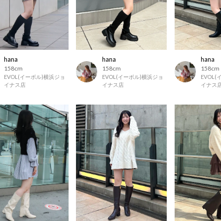
hana
hana
hana
158cm
158cm
158cm
EVOL(イーボル)横浜ジョ
EVOL(イーボル)横浜ジョ
EVOL
イナス店
イナス店
イナス