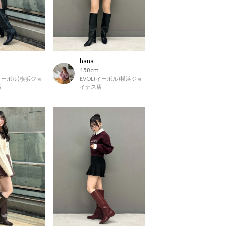
hana
158cm
(イーボル)横浜ジョ
EVOL(イーボル)横浜ジョ
店
イナス店