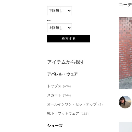
コーデ
〜
アイテムから探す
アパレル・ウェア
トップス
（694）
スカート
（244）
オールインワン・セットアップ
（2）
靴下・フットウェア
（135）
シューズ