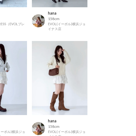
hana
158cm
PRESS（EVOLプレ
EVOL(イーボル)横浜ジョ
イナス店
hana
158cm
(イーボル)横浜ジョ
EVOL(イーボル)横浜ジョ