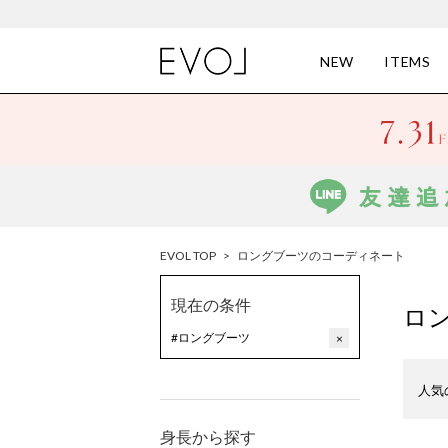
NEW
ITEMS
EVOL TOP
>
ロングブーツのコーディネート
現在の条件
ロ
#ロングブーツ
×
人気
身長から探す