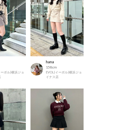
hana
158cm
(イーボル)横浜ジョ
EVOL(イーボル)横浜ジョ
店
イナス店