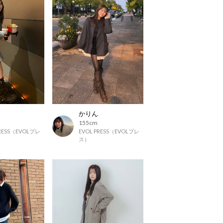
かりん
155cm
PRESS（EVOLプレ
EVOL PRESS（EVOLプレ
ス）