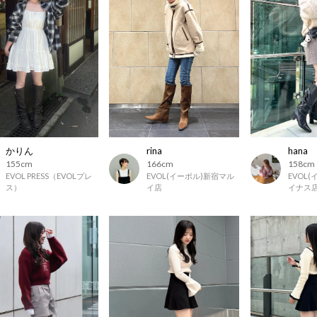
かりん
rina
hana
155cm
166cm
158cm
EVOL PRESS（EVOLプレ
EVOL(イーボル)新宿マル
EVOL
ス）
イ店
イナス