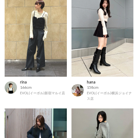
rina
hana
166cm
158cm
EVOL(イーボル)新宿マルイ店
EVOL(イーボル)横浜ジョイナ
ス店