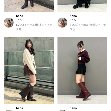
hana
hana
158cm
158cm
EVOL(イーボル)横浜ジョイナ
EVOL(イーボル)横浜ジョイナ
ス店
ス店
hana
hana