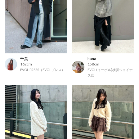
千葉
hana
162cm
158cm
EVOL PRESS（EVOLプレス）
EVOL(イーボル)横浜ジョイナ
ス店