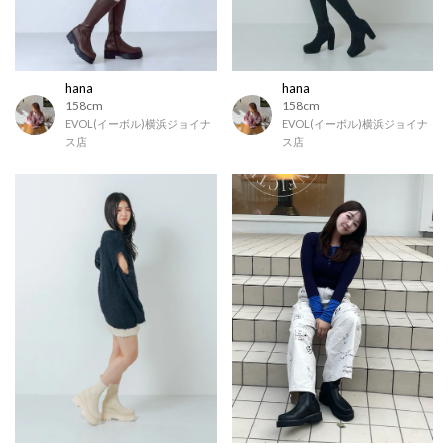
hana
hana
158cm
158cm
EVOL(イーボル)横浜ジョイナ
EVOL(イーボル)横浜ジョイナ
ス店
ス店