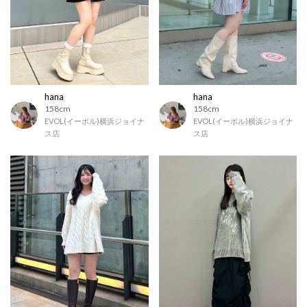
hana
hana
158cm
158cm
EVOL(イーボル)横浜ジョイナ
EVOL(イーボル)横浜ジョイナ
ス店
ス店