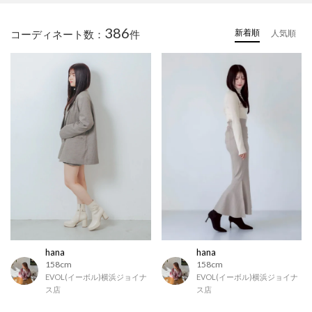
386
新着順
コーディネート数：
件
人気順
hana
hana
158cm
158cm
EVOL(イーボル)横浜ジョイナ
EVOL(イーボル)横浜ジョイナ
ス店
ス店