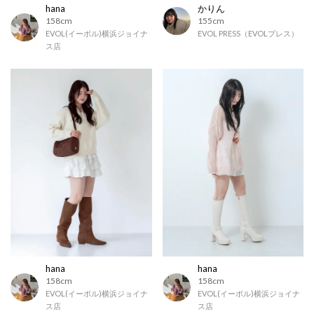
hana
かりん
158cm
155cm
EVOL(イーボル)横浜ジョイナ
EVOL PRESS（EVOLプレス）
ス店
hana
hana
158cm
158cm
EVOL(イーボル)横浜ジョイナ
EVOL(イーボル)横浜ジョイナ
ス店
ス店