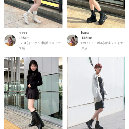
hana
hana
158cm
158cm
EVOL(イーボル)横浜ジョイナ
EVOL(イーボル)横浜ジョイナ
ス店
ス店