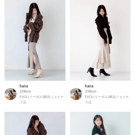
hana
hana
158cm
158cm
EVOL(イーボル)横浜ジョイナ
EVOL(イーボル)横浜ジョイナ
ス店
ス店