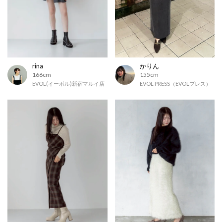
rina
かりん
166cm
155cm
EVOL(イーボル)新宿マルイ店
EVOL PRESS（EVOLプレス）