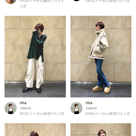
EVOL(イーボル)横浜ジョイナ
EVOL(イーボル)新宿マルイ店
ス店
rina
rina
166cm
166cm
EVOL(イーボル)新宿マルイ店
EVOL(イーボル)新宿マルイ店