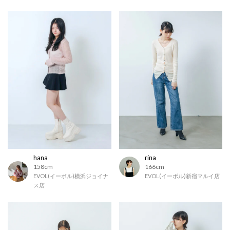
hana
rina
158cm
166cm
EVOL(イーボル)横浜ジョイナ
EVOL(イーボル)新宿マルイ店
ス店