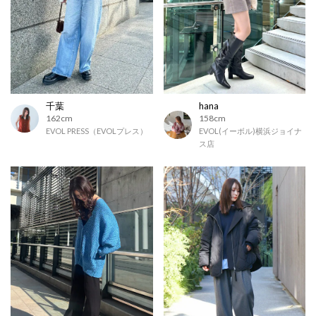
千葉
hana
162cm
158cm
EVOL PRESS（EVOLプレス）
EVOL(イーボル)横浜ジョイナ
ス店