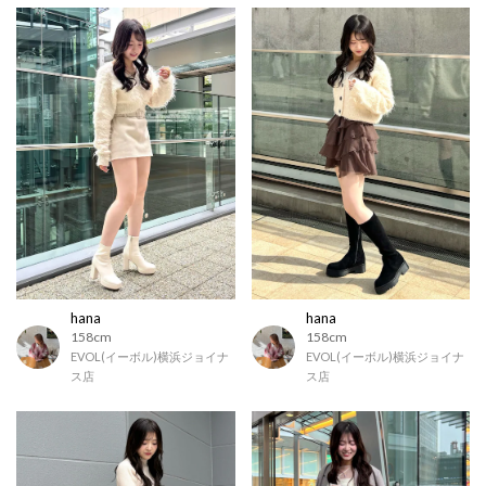
hana
hana
158cm
158cm
EVOL(イーボル)横浜ジョイナ
EVOL(イーボル)横浜ジョイナ
ス店
ス店