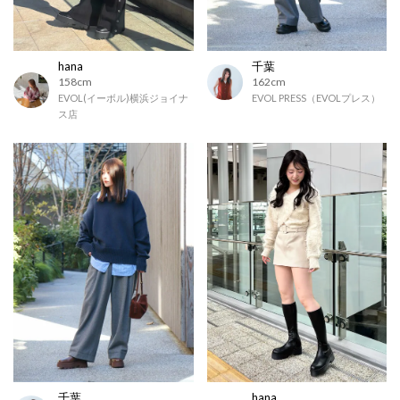
hana
千葉
158cm
162cm
EVOL(イーボル)横浜ジョイナ
EVOL PRESS（EVOLプレス）
ス店
千葉
hana