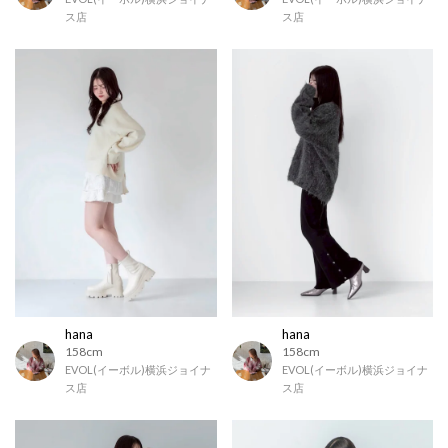
ス店
ス店
hana
hana
158cm
158cm
EVOL(イーボル)横浜ジョイナ
EVOL(イーボル)横浜ジョイナ
ス店
ス店