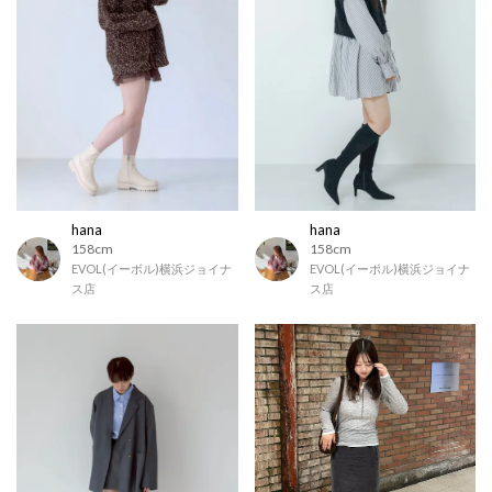
hana
hana
158cm
158cm
EVOL(イーボル)横浜ジョイナ
EVOL(イーボル)横浜ジョイナ
ス店
ス店