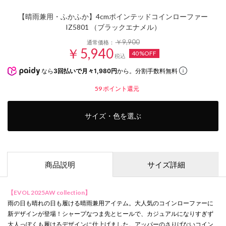
【晴雨兼用・ふかふか】4cmポインテッドコインローファー
IZ5801 （ブラックエナメル）
￥9,900
通常価格：
￥5,940
40%OFF
税込
なら
3回払いで月々1,980円
から。分割手数料無料
59
ポイント還元
サイズ・色を選ぶ
商品説明
サイズ詳細
【EVOL 2025AW collection】
雨の日も晴れの日も履ける晴雨兼用アイテム。大人気のコインローファーに
新デザインが登場！シャープなつま先とヒールで、カジュアルになりすぎず
大人っぽくも履けるデザインに仕上げました。アッパーのさりげないコイン