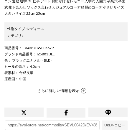
ニン 通勤 通学 OL 仕事 デート お出かけ セレモニー 入学式 入園式 卒業式 卒園
式 靴下合わせ ソックス合わせ カジュアルコーデ 綺麗めコーデ 小さいサイズ
大きいサイズ 22cm 25cm
性別タイプ
:
レディース
カテゴリ
:
商品番号
： EV4387BW005679
ブランド商品番号
： IZ5801 BLE
色
： ブラックエナメル（BLE）
ヒールの高さ
： 4.0cm
表素材
： 合成皮革
原産国
： 中国
さらに詳しい情報を表示
URLをコピー