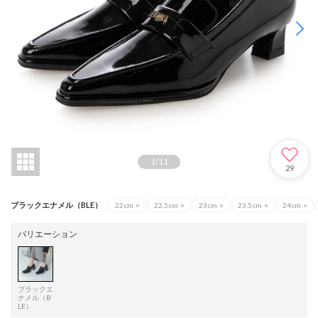
1
/
11
29
ブラックエナメル（BLE）
22cm
×
22.5cm
×
23cm
×
23.5cm
×
24cm
×
バリエーション
ブラックエ
ナメル（B
LE）