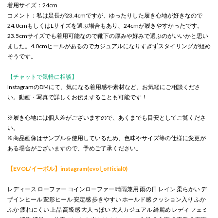
着用サイズ：24cm
コメント：私は足長が23.4cmですが、ゆったりした履き心地が好きなので
24.0cmもしくはLサイズを選ぶ場合もあり、24cmが履きやすかったです。
23.5cmサイズでも着用可能なので靴下の厚みや好みで選ぶのがいいかと思い
ました。4.0cmヒールがあるのでカジュアルになりすぎずスタイリングが組め
そうです。
【チャットで気軽に相談】
InstagramのDMにて、気になる着用感や素材など、お気軽にご相談くださ
い。動画・写真で詳しくお伝えすることも可能です！
※履き心地には個人差がございますので、あくまでも目安としてご覧くださ
い。
※商品画像はサンプルを使用しているため、色味やサイズ等の仕様に変更が
ある場合がございますので、予めご了承ください。
【EVOL/イーボル】instagram(evol_official0)
レディース ローファー コインローファー 晴雨兼用 雨の日 レイン 柔らかい デ
ザインヒール 変形ヒール 安定感 歩きやすい ホールド感 クッション入り ふか
ふか 疲れにくい 上品 高級感 大人っぽい 大人カジュアル 綺麗め レディ フェミ