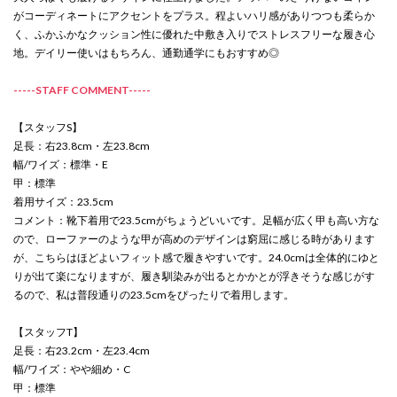
がコーディネートにアクセントをプラス。程よいハリ感がありつつも柔らか
く、ふかふかなクッション性に優れた中敷き入りでストレスフリーな履き心
地。デイリー使いはもちろん、通勤通学にもおすすめ◎
-----STAFF COMMENT-----
【スタッフS】
足長：右23.8cm・左23.8cm
幅/ワイズ：標準・E
甲：標準
着用サイズ：23.5cm
コメント：靴下着用で23.5cmがちょうどいいです。足幅が広く甲も高い方な
ので、ローファーのような甲が高めのデザインは窮屈に感じる時があります
が、こちらはほどよいフィット感で履きやすいです。24.0cmは全体的にゆと
りが出て楽になりますが、履き馴染みが出るとかかとが浮きそうな感じがす
るので、私は普段通りの23.5cmをぴったりで着用します。
【スタッフT】
足長：右23.2cm・左23.4cm
幅/ワイズ：やや細め・C
甲：標準