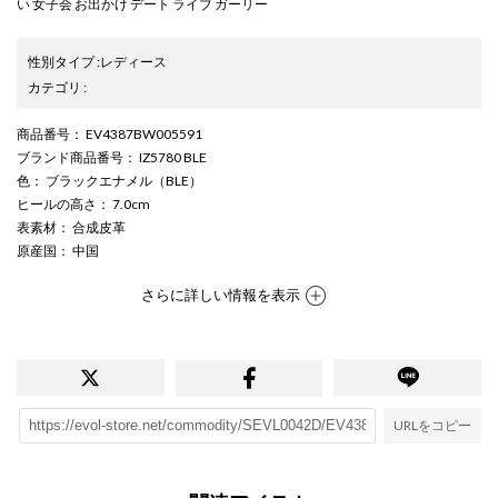
い 女子会 お出かけ デート ライブ ガーリー
性別タイプ
:
レディース
カテゴリ
:
商品番号
： EV4387BW005591
ブランド商品番号
： IZ5780 BLE
色
： ブラックエナメル（BLE）
ヒールの高さ
： 7.0cm
表素材
： 合成皮革
原産国
： 中国
さらに詳しい情報を表示
URLをコピー