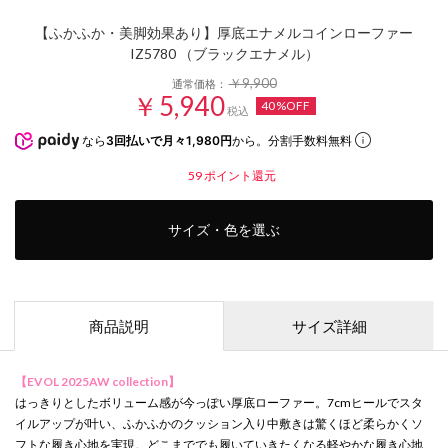
【ふかふか・美脚効果あり】厚底エナメルコインローファー
IZ5780 （ブラックエナメル）
￥9,900
通常価格：
￥5,940
40%OFF
税込
なら
3回払いで月々1,980円
から。分割手数料無料
59
ポイント還元
サイズ・色を選ぶ
商品説明
サイズ詳細
【EVOL 2025AW collection】
はっきりとしたボリューム感が今っぽい厚底ローファー。7cmヒールでスタ
イルアップが叶い、ふかふかのクッション入り中敷きは驚くほど柔らかくソ
フトな履き心地を実現。どこまででも履いていきたくなる軽やかな履き心地