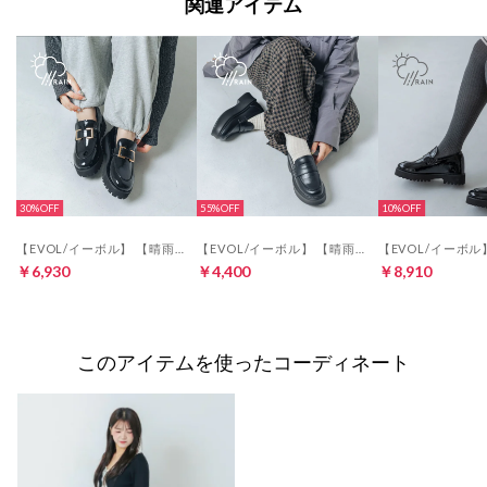
関連アイテム
30%
55%
10%
【EVOL/イーボル】 【晴雨兼用(一部カラー除く)・インヒール入り】トラックソールバックルローファー IZ5804 （ブラックエナメル）
【EVOL/イーボル】 【晴雨兼用・軽量】プラットフォームコインローファー IZ5788 （ブラック）
￥6,930
￥4,400
￥8,910
このアイテムを使ったコーディネート