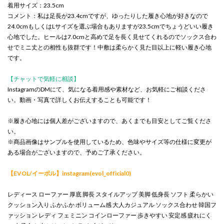
着用サイズ：23.5cm
コメント：私は足長が23.4cmですが、ゆったりした履き心地が好きなので
24.0cmもしくはLサイズを選ぶ場合もありますが23.5cmでちょうどいい履き
心地でした。ヒールは7.0cmと高めで足を長く見せてくれるのでソックス合わ
せでミニ丈との相性も抜群です！中敷は柔らかく見た目以上に軽い履き心地
です。
【チャットで気軽に相談】
InstagramのDMにて、気になる着用感や素材など、お気軽にご相談くださ
い。動画・写真で詳しくお伝えすることも可能です！
※履き心地には個人差がございますので、あくまでも目安としてご覧くださ
い。
※商品画像はサンプルを使用しているため、色味やサイズ等の仕様に変更が
ある場合がございますので、予めご了承ください。
【EVOL/イーボル】instagram(evol_official0)
レディース ローファー 厚底 脚長 スタイルアップ 美脚 低身長 ソフト 柔らかい
クッション入り ふかふか ボリューム感 大人カジュアル ソックス合わせ 韓国フ
ァッション レディ フェミニン コインローファー 歩きやすい 安定感 疲れにく