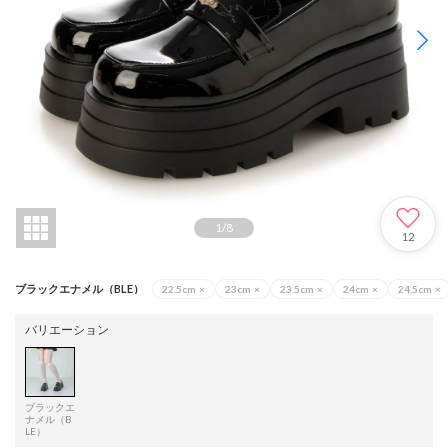
1
/
8
12
ブラックエナメル（BLE）
22.5cm
×
23cm
×
23.5cm
×
24cm
×
24.5cm
×
バリエーション
ブラックエ
ナメル（B
LE）