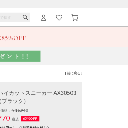
[ 前に戻る ]
ラボハイカットスニーカー AX30503
（ブラック）
￥16,940
常価格：
770
65%OFF
税込
923円
から。分割手数料無料