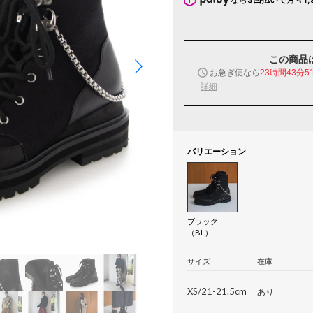
この商品
お急ぎ便なら
23時間43分5
詳細
バリエーション
ブラック
（BL）
サイズ
在庫
XS/21-21.5cm
あり