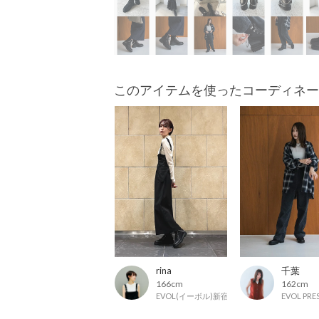
このアイテムを使ったコーディネー
rina
千葉
166cm
162cm
EVOL(イーボル)新宿マルイ店
EVOL PR