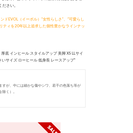
ください。
ンドEVOL（イーボル）“女性らしさ”、“可愛らし
オリティを20年以上追求した個性豊かなラインナッ
厚底 インヒール スタイルアップ 美脚 XS LLサイ
ズ 小さいサイズ ローヒール 低身長 レースアップ"
ますが、中には細かな傷やシワ、若干の色落ち等が
を除く）。