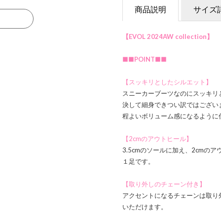
商品説明
サイズ
る
【EVOL 2024AW collection】
■■POINT■■
【スッキリとしたシルエット】
スニーカーブーツなのにスッキリ
決して細身できつい訳ではござい
程よいボリューム感になるように
【2cmのアウトヒール】
3.5cmのソールに加え、2cm
１足です。
【取り外しのチェーン付き】
アクセントになるチェーンは取り
いただけます。