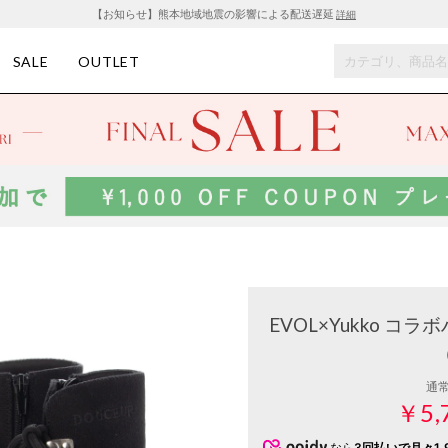
【お知らせ】熊本地域地震の影響による配送遅延
詳細
SALE
OUTLET
EVOL×Yukko コ
通
￥5,
なら
3回払いで月々1,