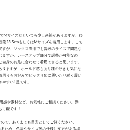
なのでMサイズだといつも少し余裕がありますが、ゆ
段23.5cmもしくはMサイズを着用します。こち
ですが、ソックス着用でも普段のサイズで問題な
じますが、レースアップ部分で調整が可能なの
ご自身のお足に合わせて着用できると思います。
ありますが、ホールド感もあり踵の浮きも気にな
筒周りもお好みでピッタリめに履いたり緩く履い
きやすい1足です。
なる着用感や素材など、お気軽にご相談ください。動
も可能です！
すので、あくまでも目安としてご覧ください。
いるため、色味やサイズ等の仕様に変更がある場