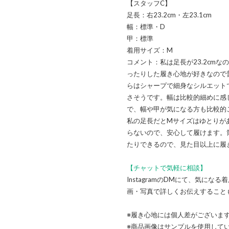
【スタッフC】
足長：右23.2cm・左23.1cm
幅：標準・D
甲：標準
着用サイズ：M
コメント：私は足長が23.2cm
ったりした履き心地が好きなので普
らはシャープで細身なシルエット
さそうです。幅は比較的細めに感
で、幅や甲が気になる方も比較的
私の足長だとMサイズはゆとりが
らないので、安心して履けます。
たりできるので、見た目以上に履
【チャットで気軽に相談】
InstagramのDMにて、気に
画・写真で詳しくお伝えすること
※履き心地には個人差がございま
※商品画像はサンプルを使用して