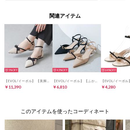
関連アイテム
5%
43%
64%
【EVOL/イーボル】 【美脚効果・22.0-25.0cm展開】2cmヒールリボンセパレートパンプス CA23862 （ベージュコンビ）
【EVOL/イーボル】 【ふかふか・クッション入り】ポインテッド5.5cmリボンストラップパンプス CA23853 （ベージュコンビ）
￥11,390
￥6,810
￥4,280
このアイテムを使ったコーディネート