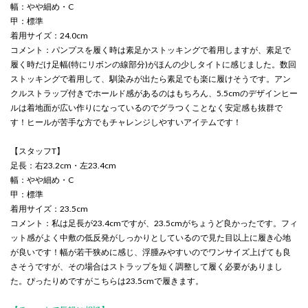
幅：やや細め・C
甲：標準
着用サイズ：24.0cm
コメント：パンプスを履く時は素足かストッキングで着用しますが、素足で
履く時だけ足幅(特にリボンの線部分)がほんの少しタイトに感じました。数回
ストッキングで着用して、馴染みが出たら素足でも楽に履けそうです。アン
クルストラップ付きでホールド感があるのはもちろん、5.5cmのデザインヒー
ルは着地面が広い作りになっているのでグラつくことなく安定感も抜群で
す！ヒールが苦手な方でもチャレンジしやすいアイテムです！
【スタッフT】
足長：右23.2cm・左23.4cm
幅：やや細め・C
甲：標準
着用サイズ：23.5cm
コメント：私は足長が23.4cmですが、23.5cmがちょうど良かったです。フィ
ット感がよく中敷の低反発がしっかりとしているので見た目以上に履き心地
が良いです！幅が若干狭めに感じ、浮腫みやすいのでワンサイズ上げても良
さそうですが、その場合はストラップを短く調整して履く必要がありまし
た。ぴったりめですがこちらは23.5cmで履きます。