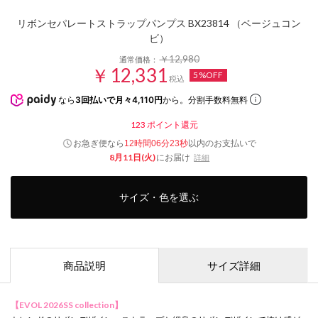
リボンセパレートストラップパンプス BX23814 （ベージュコン
ビ）
￥12,980
通常価格：
￥12,331
5%OFF
税込
なら
3回払いで月々4,110円
から。分割手数料無料
123
ポイント還元
お急ぎ便なら
以内
のお支払いで
12時間06分22秒
8月11日(火)
にお届け
詳細
サイズ・色を選ぶ
商品説明
サイズ詳細
【EVOL 2026SS collection】