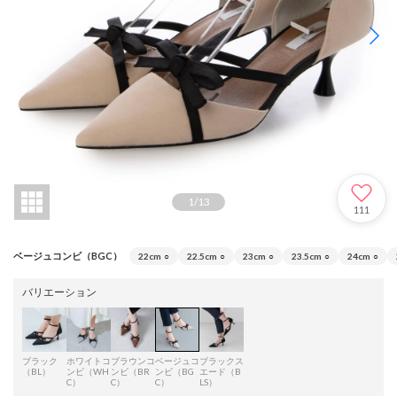
1
/
13
111
ベージュコンビ（BGC）
22cm
○
22.5cm
○
23cm
○
23.5cm
○
24cm
○
バリエーション
ブラック
ホワイトコ
ブラウンコ
ベージュコ
ブラックス
（BL）
ンビ（WH
ンビ（BR
ンビ（BG
エード（B
C）
C）
C）
LS）