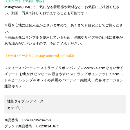
【チャットで気軽に相談】
InstagramのDMにて、気になる着用感や素材など、お気軽にご相談くださ
い。動画・写真で詳しくお伝えすることも可能です！
※履き心地には個人差がございますので、あくまでも目安としてご覧くださ
い。
※商品画像はサンプルを使用しているため、色味やサイズ等の仕様に変更が
ある場合がございますので、予めご了承ください。
【EVOL/イーボル】instagram(evol_official0)
レディース パーティー ストラップ リボン パンプス 22cm 24.5cm 小さいサイ
ズ デート お出かけ ピンヒール 履きやすい ストラップ ポインテッド 5.5cm ミ
ドルヒール シンプル キレイめ 綺麗め パーティー 結婚式 二次会 オケージョン
通勤 ホリデー
性別タイプ
:
レディース
カテゴリ
:
商品番号
： EV4387BW04758
ブランド商品番号
： BX23814 BGC