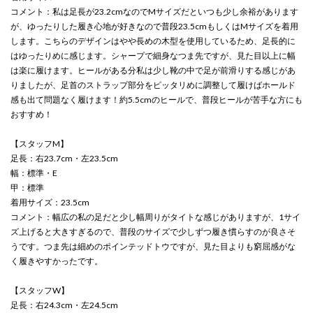
コメント：私は足長が23.2cmなのでMサイズだといつも少し余裕があります
が、ゆったりした履き心地が好きなので普段23.5cmもしくはMサイズを着用
します。こちらのデザインはやや長めの木型を使用しているため、足長的に
はゆったりめに感じます。シャープで細身なつま先ですが、見た目以上に幅
は楽に履けます。ヒールがある分私は少し靴の中で足が前滑りする感じがあ
りましたが、足首のストラップ部分をピッタリめに調整して履けばホールド
感も出て問題なく履けます！約5.5cmのヒールで、普段ヒールが苦手な方にも
おすすめ！
【スタッフM】
足長：右23.7cm・左23.5cm
幅：標準・E
甲：標準
着用サイズ：23.5cm
コメント：幅広の私の足だと少し幅周りがタイトな感じがありますが、1サイ
ズ上げると大きすぎるので、普段のサイズで少しずつ履き慣らすのが良さそ
うです。つま先は細めのポインテッドトウですが、見た目よりも窮屈感がな
く履きやすかったです。
【スタッフW】
足長：右24.3cm・左24.5cm