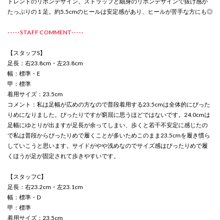
トレンドのリボンデザイン。ストラップと細身のリボンデザインで抜け感が
たっぷりの１足。約5.5cmのヒールは安定感があり、ヒールが苦手な方にも◎
-----STAFF COMMENT-----
【スタッフS】
足長：右23.8cm・左23.8cm
幅：標準・E
甲：標準
着用サイズ：23.5cm
コメント：私は足幅が広めの方なので普段着用する23.5cmは全体的にぴった
りめになりました。ぴったりですが窮屈に思うほどではないです。24.0cmは
足幅にゆとりが出ますが足長が余ってしまい、歩くと若干不安定に感じたの
で私は普段からぴったりめで履くことが多いためこのまま23.5cmを履き慣ら
していこうと思います。サイドがやや浅めなのでサイズ感はぴったりめで履
くほうが足が固定されて歩きやすいです。
【スタッフC】
足長：右23.2cm・左23.1cm
幅：標準・D
甲：標準
着用サイズ：23.5cm