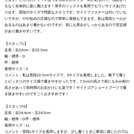
もなく全体的に楽に履けます！厚手のソックスを着用でもワンサイズあげた
りせず、普段のサイズで問題なさそうです。サイドファスナーは付いていな
いですが、やや短めの丈感なので簡単に着脱もできます。私は普段ヒールが
あるものはあまり履かないのですが、前にも厚みがしっかりあるので安定感
があり履きやすいです。
【スタッフL】
足長：右22cm・左22.3cm
幅：標準・D
甲：標準
着用サイズ：S
コメント：私は普段22.5cmサイズで、Sサイズを着用しました。靴下で履く
とピッタリのサイズ感で履きやすかったです。7.5cmの高さで前にも3cm程の
高さがあって長時間のお出かけにも楽です！サイドゴアショートブーツで履
き抜きやすいのですごくおすすめです！
【スタッフH】
足長：右24.4cm・左24.3cm
幅：標準・D 甲：標準
着用サイズ：LL
コメント：普段Lサイズを着用しますが、少し履くときに窮屈に感じたのでLL