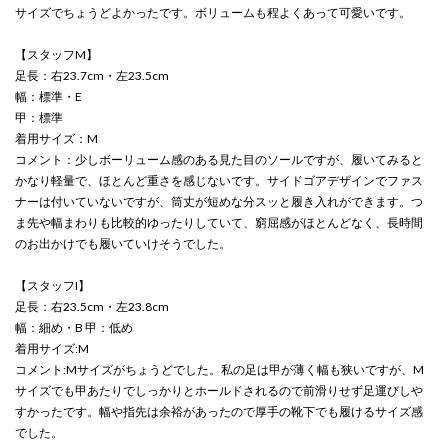
サイズでちょうどよかったです。ボリュームも程よくあって可愛いです。
【スタッフM】
足長：右23.7cm・左23.5cm
幅：標準・E
甲：標準
着用サイズ：M
コメント：少しボーリューム感のある見た目のソールですが、履いてみると
かなり軽量で、ほとんど重さを感じないです。サイドゴアデザインでファス
ナーは付いていないですが、筒丈が短めな分スッと履き入れができます。つ
ま先や幅まわりも比較的ゆったりしていて、窮屈感がほとんどなく、長時間
のお出かけでも履いていけそうでした。
【スタッフI】
足長：右23.5cm・左23.8cm
幅：細め・B 甲：低め
着用サイズ:M
コメント:Mサイズがちょうどでした。私の足は甲が薄く幅も狭いですが、M
サイズでも甲あたりでしっかりとホールドされるので前滑りせず足運びしや
すかったです。幅や指先は余裕があったので厚手の靴下でも履けるサイズ感
でした。