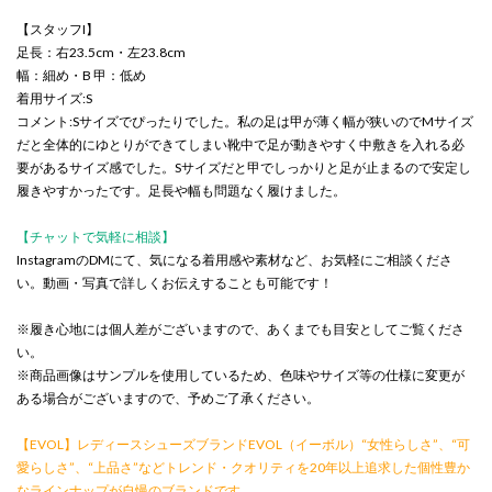
【スタッフI】
足長：右23.5cm・左23.8cm
幅：細め・B 甲：低め
着用サイズ:S
コメント:Sサイズでぴったりでした。私の足は甲が薄く幅が狭いのでMサイズ
だと全体的にゆとりができてしまい靴中で足が動きやすく中敷きを入れる必
要があるサイズ感でした。Sサイズだと甲でしっかりと足が止まるので安定し
履きやすかったです。足長や幅も問題なく履けました。
【チャットで気軽に相談】
InstagramのDMにて、気になる着用感や素材など、お気軽にご相談くださ
い。動画・写真で詳しくお伝えすることも可能です！
※履き心地には個人差がございますので、あくまでも目安としてご覧くださ
い。
※商品画像はサンプルを使用しているため、色味やサイズ等の仕様に変更が
ある場合がございますので、予めご了承ください。
【EVOL】レディースシューズブランドEVOL（イーボル）“女性らしさ”、“可
愛らしさ”、“上品さ”などトレンド・クオリティを20年以上追求した個性豊か
なラインナップが自慢のブランドです。