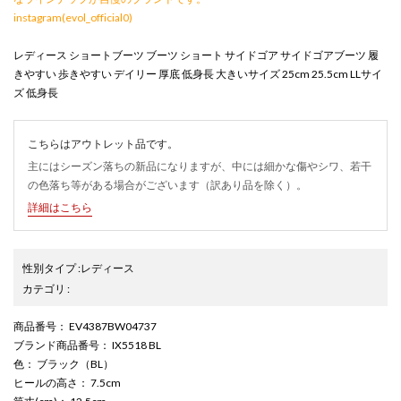
instagram(evol_official0)
レディース ショートブーツ ブーツ ショート サイドゴア サイドゴアブーツ 履
きやすい 歩きやすい デイリー 厚底 低身長 大きいサイズ 25cm 25.5cm LLサイ
ズ 低身長
こちらはアウトレット品です。
主にはシーズン落ちの新品になりますが、中には細かな傷やシワ、若干
の色落ち等がある場合がございます（訳あり品を除く）。
詳細はこちら
性別タイプ
:
レディース
カテゴリ
:
商品番号
： EV4387BW04737
ブランド商品番号
： IX5518 BL
色
： ブラック（BL）
ヒールの高さ
： 7.5cm