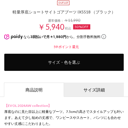
軽量厚底ショートサイトゴアブーツ IX5518 （ブラック）
￥11,990
通常価格：
￥5,940
50%OFF
税込
なら
3回払いで月々1,980円
から。分割手数料無料
59
ポイント還元
サイズ・色を選ぶ
商品説明
サイズ詳細
【EVOL 2024AW collection】
厚底なのに見た目以上に軽量なブーツ。7.5cmの高さでスタイルアップも叶い
ます。あえて少し短めの丈感で、ワンピースやスカート、パンツにも合わせ
やすい丈感にこだわりました。