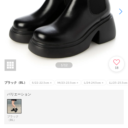
1
/
12
18
ブラック（BL）
S/22-22.5cm
×
M/23-23.5cm
×
L/24-24.5cm
×
LL/25-25.5cm
バリエーション
ブラック
（BL）