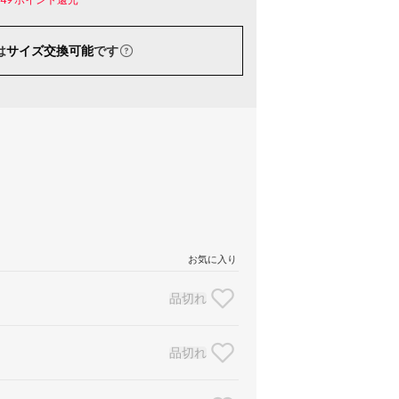
は
サイズ交換可能
です
お気に入り
品切れ
品切れ