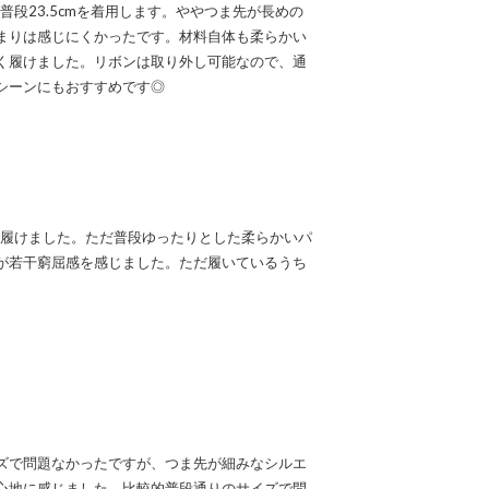
で普段23.5cmを着用します。ややつま先が長めの
まりは感じにくかったです。材料自体も柔らかい
く履けました。リボンは取り外し可能なので、通
シーンにもおすすめです◎
良く履けました。ただ普段ゆったりとした柔らかいパ
が若干窮屈感を感じました。ただ履いているうち
ズで問題なかったですが、つま先が細みなシルエ
心地に感じました。比較的普段通りのサイズで問