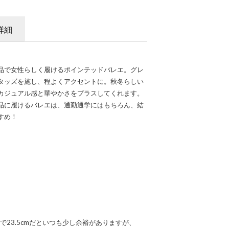
詳細
品で女性らしく履けるポインテッドバレエ。グレ
タッズを施し、程よくアクセントに。秋冬らしい
カジュアル感と華やかさをプラスしてくれます。
品に履けるバレエは、通勤通学にはもちろん、結
すめ！
ので23.5cmだといつも少し余裕がありますが、