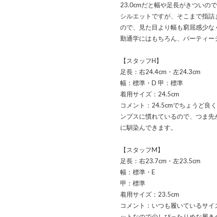
23.0cmだと幅や足長がきついの
シルエットですが、そこまで指詰
ので、見た目より幅も窮屈感少な
勤通学にはもちろん、パーティー
【スタッフH】
足長：右24.4cm・左24.3cm
幅：標準・D 甲：標準
着用サイズ：24.5cm
コメント：24.5cmでちょうど
ンプスに慣れているので、つま先
に馴染んできます。
【スタッフM】
足長：右23.7cm・左23.5cm
幅：標準・E
甲：標準
着用サイズ：23.5cm
コメント：いつも履いているサイ
ットなので少しぴったりめな履き