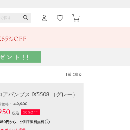
[ 前に戻る ]
パンプス IX5508 （グレー）
￥9,900
常価格：
950
50%OFF
税込
650円
から。分割手数料無料
49
ポイント還元