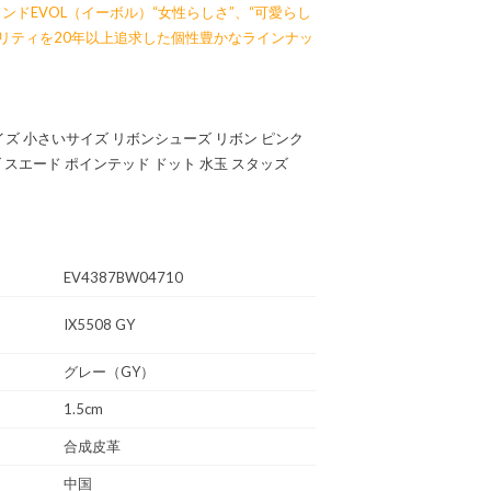
ンドEVOL（イーボル）“女性らしさ”、“可愛らし
オリティを20年以上追求した個性豊かなラインナッ
いサイズ 小さいサイズ リボンシューズ リボン ピンク
 スエード ポインテッド ドット 水玉 スタッズ
EV4387BW04710
IX5508 GY
グレー（GY）
1.5cm
合成皮革
中国