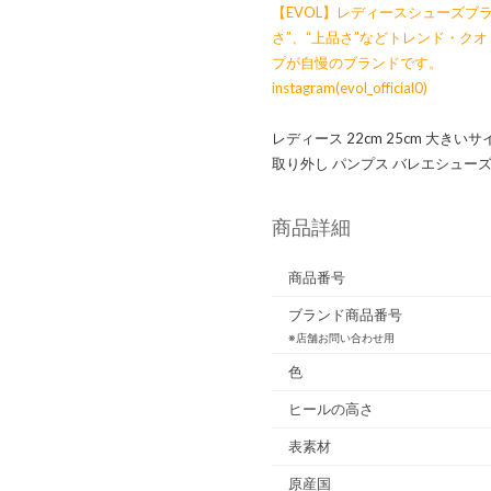
【EVOL】レディースシューズブラ
さ”、“上品さ”などトレンド・ク
プが自慢のブランドです。
instagram(evol_official0)
レディース 22cm 25cm 大き
取り外し パンプス バレエシューズ
商品詳細
商品番号
ブランド商品番号
※店舗お問い合わせ用
色
ヒールの高さ
表素材
原産国