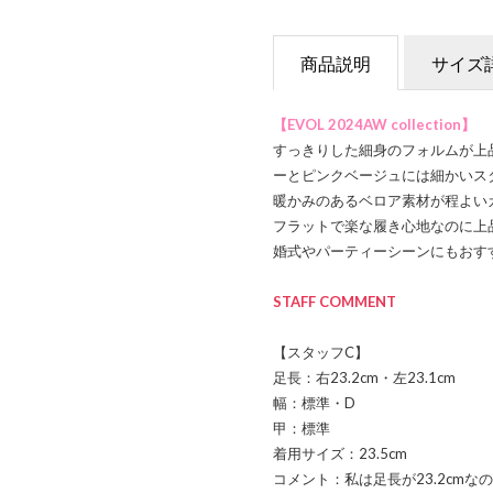
商品説明
サイズ
【EVOL 2024AW collection】
すっきりした細身のフォルムが上
ーとピンクベージュには細かいス
暖かみのあるベロア素材が程よい
フラットで楽な履き心地なのに上
婚式やパーティーシーンにもおす
STAFF COMMENT
【スタッフC】
足長：右23.2cm・左23.1cm
幅：標準・D
甲：標準
着用サイズ：23.5cm
コメント：私は足長が23.2cmな