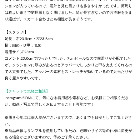
ションが入っているので、意外と見た目よりも歩きやすかったです。筒周り
は程よい細さで窮屈感もなく履けました。筒が長すぎないのでお洋服をあま
り選ばず、スカート合わせとも相性が良さそうです。
【スタッフI】
足長：右23.5cm・左23.8cm
幅：細め・B 甲：低め
着用サイズ:23cm
コメント:23.0cmでぴったりでした。7cmヒールなので前滑りが心配でした
が、クッションに厚みがあるのとアッパーでしっかりと甲を支えてくれるの
で大丈夫でした。アッパーの素材もストレッチが効いているので足当たりが
良く履きやすいです。
【チャットで気軽に相談】
InstagramのDMにて、気になる着用感や素材など、お気軽にご相談くださ
い。動画・写真で詳しくお伝えすることも可能です！
※履き心地には個人差がございますので、あくまでも目安としてご覧くださ
い。
※商品画像はサンプルを使用しているため、色味やサイズ等の仕様に変更が
ある場合がございますので、予めご了承ください。