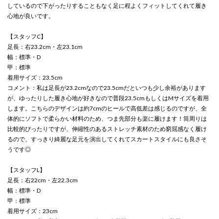
しているので下がったりすることもなく足に程よくフィットしてくれて履き
心地が良いです。
【スタッフC】
足長：右23.2cm・左23.1cm
幅：標準・D
甲：標準
着用サイズ：23.5cm
コメント：私は足長が23.2cmなので23.5cmだといつも少し余裕があります
が、ゆったりした履き心地が好きなので普段23.5cmもしくはMサイズを着用
します。こちらのデザインは約7cmのヒールで高低差は感じるのですが、全
体的にソフトで柔らかい材料のため、つま先部分も楽に履けます！筒周りは
比較的ぴったりですが、伸縮性のあるストレッチ素材のため窮屈感なく履け
るので、すっきり綺麗な足元を演出してくれてスカートスタイルにも良さそ
うです◎
【スタッフL】
足長：右22cm・左22.3cm
幅：標準・D
甲：標準
着用サイズ：23cm