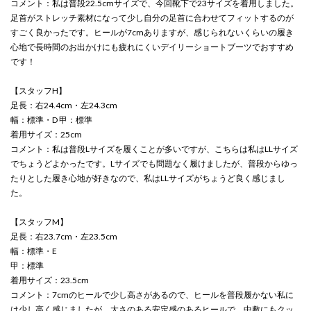
コメント：私は普段22.5cmサイズで、今回靴下で23サイズを着用しました。
足首がストレッチ素材になって少し自分の足首に合わせてフィットするのが
すごく良かったです。ヒールが7cmありますが、感じられないくらいの履き
心地で長時間のお出かけにも疲れにくいデイリーショートブーツでおすすめ
です！
【スタッフH】
足長：右24.4cm・左24.3cm
幅：標準・D 甲：標準
着用サイズ：25cm
コメント：私は普段Lサイズを履くことが多いですが、こちらは私はLLサイズ
でちょうどよかったです。Lサイズでも問題なく履けましたが、普段からゆっ
たりとした履き心地が好きなので、私はLLサイズがちょうど良く感じまし
た。
【スタッフM】
足長：右23.7cm・左23.5cm
幅：標準・E
甲：標準
着用サイズ：23.5cm
コメント：7cmのヒールで少し高さがあるので、ヒールを普段履かない私に
は少し高く感じましたが、太さのある安定感のあるヒールで、中敷にもクッ