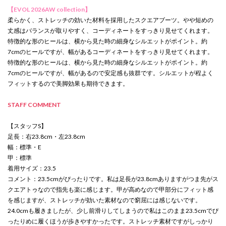
【EVOL 2026AW collection】
柔らかく、ストレッチの効いた材料を採用したスクエアブーツ。やや短めの
丈感はバランスが取りやすく、コーディネートをすっきり見せてくれます。
特徴的な形のヒールは、横から見た時の細身なシルエットがポイント。約
7cmのヒールですが、幅があるコーディネートをすっきり見せてくれます。
特徴的な形のヒールは、横から見た時の細身なシルエットがポイント。約
7cmのヒールですが、幅があるので安定感も抜群です。シルエットが程よく
フィットするので美脚効果も期待できます。
STAFF COMMENT
【スタッフS】
足長：右23.8cm・左23.8cm
幅：標準・E
甲：標準
着用サイズ：23.5
コメント：23.5cmがぴったりです。私は足長が23.8cmありますがつま先がス
クエアトゥなので指先も楽に感じます。甲が高めなので甲部分にフィット感
を感じますが、ストレッチが効いた素材なので窮屈には感じないです。
24.0cmも履きましたが、少し前滑りしてしまうので私はこのまま23.5cmでぴ
ったりめに履くほうが歩きやすかったです。ストレッチ素材ですがしっかり