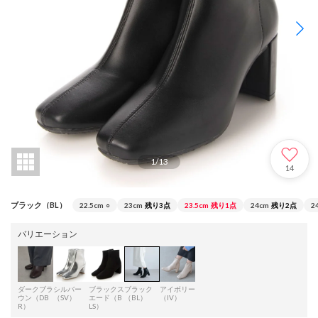
1
/
13
14
ブラック（BL）
22.5cm
○
23cm
残り3点
23.5cm
残り1点
24cm
残り2点
2
バリエーション
ダークブラ
シルバー
ブラックス
ブラック
アイボリー
ウン（DB
（SV）
エード（B
（BL）
（IV）
R）
LS）