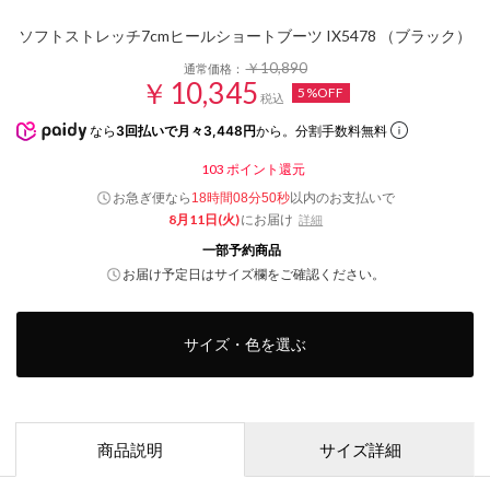
ソフトストレッチ7cmヒールショートブーツ IX5478 （ブラック）
￥10,890
通常価格：
￥10,345
5%OFF
税込
なら
3回払いで月々3,448円
から。分割手数料無料
103
ポイント還元
お急ぎ便なら
以内
のお支払いで
18時間08分48秒
8月11日(火)
にお届け
詳細
一部予約商品
お届け予定日はサイズ欄をご確認ください。
サイズ・色を選ぶ
商品説明
サイズ詳細