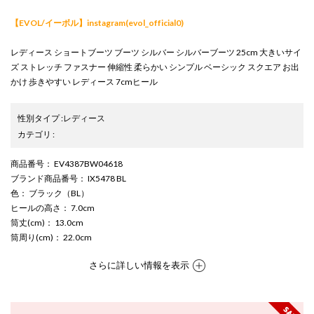
【EVOL/イーボル】instagram(evol_official0)
レディース ショートブーツ ブーツ シルバー シルバーブーツ 25cm 大きいサイ
ズ ストレッチ ファスナー 伸縮性 柔らかい シンプル ベーシック スクエア お出
かけ 歩きやすい レディース 7cmヒール
性別タイプ
:
レディース
カテゴリ
:
商品番号
： EV4387BW04618
ブランド商品番号
： IX5478 BL
色
： ブラック（BL）
ヒールの高さ
： 7.0cm
筒丈(cm)
： 13.0cm
筒周り(cm)
： 22.0cm
さらに詳しい情報を表示