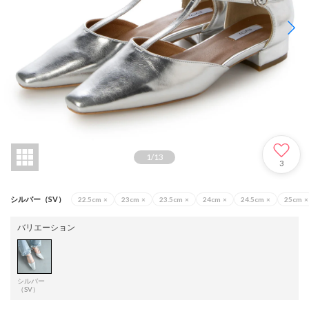
1
/
13
3
シルバー（SV）
22.5cm
×
23cm
×
23.5cm
×
24cm
×
24.5cm
×
25cm
×
バリエーション
シルバー
（SV）