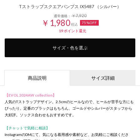
Tストラップスクエアパンプス IX5487 （シルバー）
￥7,920
通常価格：
￥1,980
75%OFF
税込
19
ポイント還元
サイズ・色を選ぶ
商品説明
サイズ詳細
【EVOL 2024AW collection】
人気のTストラップデザイン。2.5cmのヒールなので、ヒールが苦手な方にも
ぴったり。定番のブラックはもちろん、ゴールドやシルバーがスタッフから
大好評。ソックス合わせもおすすめです。
【チャットで気軽に相談】
InstagramのDMにて、気になる着用感や素材など、お気軽にご相談くださ