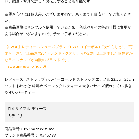
い。動画・写真で詳しくお伝えすることも可能です！
※履き心地には個人差がございますので、あくまでも目安としてご覧くださ
い。
※商品画像はサンプルを使用しているため、色味やサイズ等の仕様に変更が
ある場合がございますので、予めご了承ください。
【EVOL】レディースシューズブランドEVOL（イーボル）“女性らしさ”、“可
愛らしさ”、“上品さ”などトレンド・クオリティを20年以上追求した個性豊か
なラインナップが自慢のブランドです。
instagram(evol_official0)
レディース Tストラップ シルバー ゴールド ストラップ エナメル 22.5cm 25cm
ソフト お出かけ 綺麗め ベーシック レディース 大きいサイズ 疲れにくい 歩き
やすい パーティー
性別タイプ
:
レディース
カテゴリ
:
商品番号
： EV4387BW04582
ブランド商品番号
： IX5487 SV