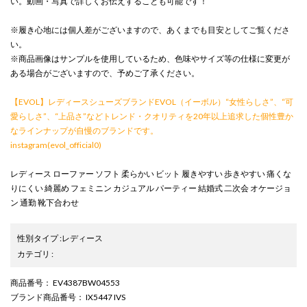
い。動画・写真で詳しくお伝えすることも可能です！
※履き心地には個人差がございますので、あくまでも目安としてご覧くださ
い。
※商品画像はサンプルを使用しているため、色味やサイズ等の仕様に変更が
ある場合がございますので、予めご了承ください。
【EVOL】レディースシューズブランドEVOL（イーボル）“女性らしさ”、“可
愛らしさ”、“上品さ”などトレンド・クオリティを20年以上追求した個性豊か
なラインナップが自慢のブランドです。
instagram(evol_official0)
レディース ローファー ソフト 柔らかい ビット 履きやすい 歩きやすい 痛くな
りにくい 綺麗め フェミニン カジュアル パーティー 結婚式 二次会 オケージョ
ン 通勤 靴下合わせ
性別タイプ
:
レディース
カテゴリ
:
商品番号
： EV4387BW04553
ブランド商品番号
： IX5447 IVS