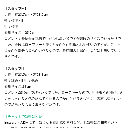
【スタッフM】
足長：右23.7cm・左23.5cm
幅：標準・E
甲：標準
着用サイズ：23.5cm
コメント：外反母趾気味で甲が少し高い私ですが普段のサイズでぴったりで
した。普段はローファーを履くとかかとが靴擦れしやすいのですが、こちら
はかかと部分も柔らかい作りなので、長時間のお出かけなどにも履いていけ
そうです。
【スタッフI】
足長：右23.5cm・左23.8cm
幅：細め・B 甲：低め
着用サイズ:23cm
コメント:23.0cmでぴったりでした。ローファーなので、甲を覆う面積が大き
い分しっかりと包み込んでくれるのでかかとが浮きづらく、素材も柔らかい
ので足当たりも良く履きやすいです。
【チャットで気軽に相談】
InstagramのDMにて、気になる着用感や素材など、お気軽にご相談くださ