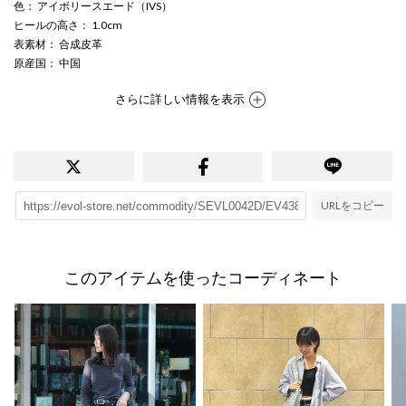
色
： アイボリースエード（IVS）
ヒールの高さ
： 1.0cm
表素材
： 合成皮革
原産国
： 中国
さらに詳しい情報を表示
URLをコピー
このアイテムを使ったコーディネート