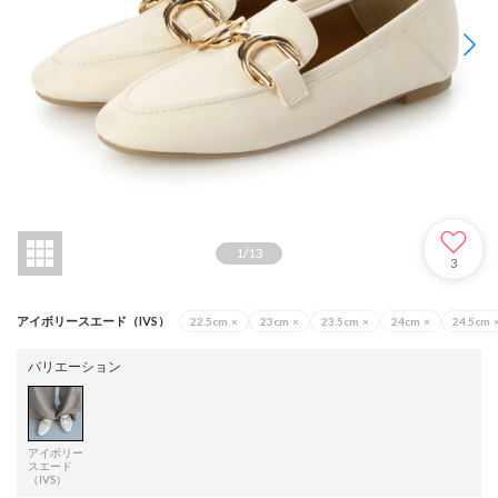
1
/
13
3
アイボリースエード（IVS）
22.5cm
×
23cm
×
23.5cm
×
24cm
×
24.5cm
バリエーション
アイボリー
スエード
（IVS）