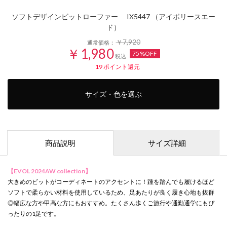
ソフトデザインビットローファー IX5447 （アイボリースエー
ド）
￥7,920
通常価格：
￥1,980
75%OFF
税込
19
ポイント還元
サイズ・色を選ぶ
商品説明
サイズ詳細
【EVOL 2024AW collection】
大きめのビットがコーディネートのアクセントに！踵を踏んでも履けるほど
ソフトで柔らかい材料を使用しているため、足あたりが良く履き心地も抜群
◎幅広な方や甲高な方にもおすすめ。たくさん歩くご旅行や通勤通学にもぴ
ったりの1足です。