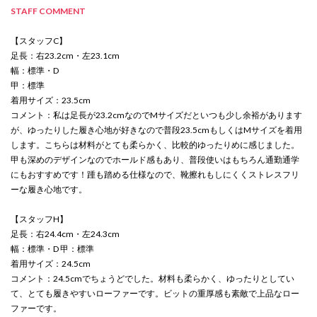
STAFF COMMENT
【スタッフC】
足長：右23.2cm・左23.1cm
幅：標準・D
甲：標準
着用サイズ：23.5cm
コメント：私は足長が23.2cmなのでMサイズだといつも少し余裕があります
が、ゆったりした履き心地が好きなので普段23.5cmもしくはMサイズを着用
します。こちらは材料がとても柔らかく、比較的ゆったりめに感じました。
甲も深めのデザインなのでホールド感もあり、普段使いはもちろん通勤通学
にもおすすめです！踵も踏める仕様なので、靴擦れもしにくくストレスフリ
ーな履き心地です。
【スタッフH】
足長：右24.4cm・左24.3cm
幅：標準・D 甲：標準
着用サイズ：24.5cm
コメント：24.5cmでちょうどでした。材料も柔らかく、ゆったりとしてい
て、とても履きやすいローファーです。ビットの重厚感も素敵で上品なロー
ファーです。