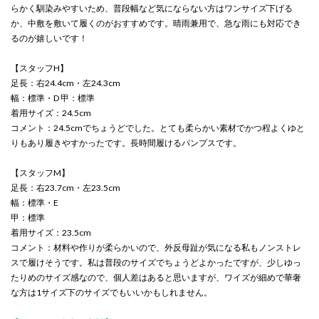
らかく馴染みやすいため、普段幅など気にならない方はワンサイズ下げる
か、中敷を敷いて履くのがおすすめです。晴雨兼用で、急な雨にも対応でき
るのが嬉しいです！
【スタッフH】
足長：右24.4cm・左24.3cm
幅：標準・D 甲：標準
着用サイズ：24.5cm
コメント：24.5cmでちょうどでした。とても柔らかい素材でかつ程よくゆと
りもあり履きやすかったです。長時間履けるパンプスです。
【スタッフM】
足長：右23.7cm・左23.5cm
幅：標準・E
甲：標準
着用サイズ：23.5cm
コメント：材料や作りが柔らかいので、外反母趾が気になる私もノンストレ
スで履けそうです。私は普段のサイズでちょうどよかったですが、少しゆっ
たりめのサイズ感なので、個人差はあると思いますが、ワイズが細めで華奢
な方は1サイズ下のサイズでもいいかもしれません。