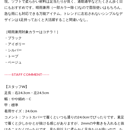
現。ソフトで柔らかい材料は足当たりが良く、通勤通学などたくさん歩く日
にもおすすめです。晴雨兼用（一部カラー除く)なので普段使いはもちろん、
急な雨にも対応できる万能アイテム。トレンドに左右されないシンプルなデ
ザインは1足持っておくと大活躍すること間違いなし。
［晴雨兼用対象カラーはコチラ！］
・ブラック
・アイボリー
・シルバー
・トープ
・ベージュ
-----STAFF COMMENT-----
【スタッフW】
足長：右24.3cm・左24.5cm
幅：やや細め・C
甲：標準
着用サイズ：24.0cm
コメント：フットカバーで履くといつも通りの24.0cmでぴったりです。素足
で履くと少しかかとが抜ける感じがありますが、2mmの中敷きを入れると抜
けることなくぴったりです。見た目以上に柔らかく足当たりが良いので、た