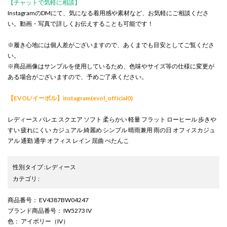
【チャットで気軽に相談】
InstagramのDMにて、気になる着用感や素材など、お気軽にご相談くださ
い。動画・写真で詳しくお伝えすることも可能です！
※履き心地には個人差がございますので、あくまでも目安としてご覧くださ
い。
※商品画像はサンプルを使用しているため、色味やサイズ等の仕様に変更が
ある場合がございますので、予めご了承ください。
【EVOL/イーボル】instagram(evol_official0)
レディース バレエ スクエア ソフト 柔らかい 軽量 フラット ローヒール 歩きや
すい 疲れにくい カジュアル 綺麗め シンプル 晴雨兼用 雨の日 オフィスカジュ
アル 通勤 通学 オフィス レイン 屈曲 ぺたんこ
性別タイプ
:
レディース
カテゴリ
:
商品番号
： EV4387BW04247
ブランド商品番号
： IW5273 IV
色
： アイボリー（IV）