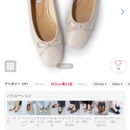
1
/
10
14
アイボリー（IV）
22cm
×
22.5cm
残り1点
23cm
×
23.5cm
○
24cm
○
2
バリエーション
トープ（T
ベージュコ
アイボリー
レオパード
ブラウンチ
ベージュ
ダークグレ
ブラック
シル
P）
ンビ（BG
コンビ（IV
B（LEO
ェック（B
（BG）
ーコンビ
（BL）
（S
C）
C）
B）
RCHK）
（DGYC）