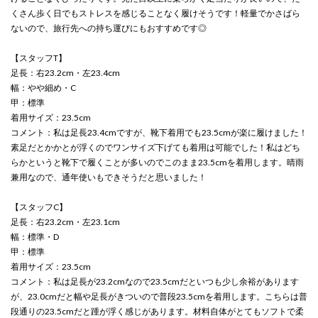
くさん歩く日でもストレスを感じることなく履けそうです！軽量でかさばら
ないので、旅行先への持ち運びにもおすすめです◎
【スタッフT】
足長：右23.2cm・左23.4cm
幅：やや細め・C
甲：標準
着用サイズ：23.5cm
コメント：私は足長23.4cmですが、靴下着用でも23.5cmが楽に履けました！
素足だとかかとが浮くのでワンサイズ下げても着用は可能でした！私はどち
らかというと靴下で履くことが多いのでこのまま23.5cmを着用します。晴雨
兼用なので、通年使いもできそうだと思いました！
【スタッフC】
足長：右23.2cm・左23.1cm
幅：標準・D
甲：標準
着用サイズ：23.5cm
コメント：私は足長が23.2cmなので23.5cmだといつも少し余裕があります
が、23.0cmだと幅や足長がきついので普段23.5cmを着用します。こちらは普
段通りの23.5cmだと踵が浮く感じがあります。材料自体がとてもソフトで柔