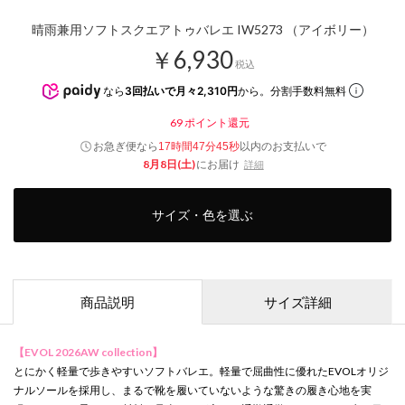
晴雨兼用ソフトスクエアトゥバレエ IW5273 （アイボリー）
￥6,930
税込
なら
3回払いで月々2,310円
から。分割手数料無料
69
ポイント還元
お急ぎ便なら
以内
のお支払いで
17時間47分44秒
8月8日(土)
にお届け
詳細
サイズ・色を選ぶ
商品説明
サイズ詳細
【EVOL 2026AW collection】
とにかく軽量で歩きやすいソフトバレエ。軽量で屈曲性に優れたEVOLオリジ
ナルソールを採用し、まるで靴を履いていないような驚きの履き心地を実