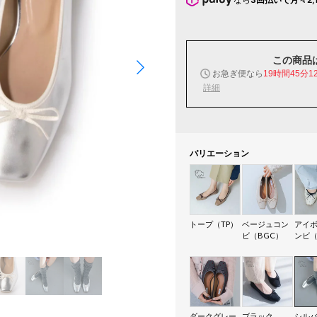
この商品
お急ぎ便なら
19時間45分1
詳細
バリエーション
トープ（TP）
ベージュコン
アイ
ビ（BGC）
ンビ（
ダークグレー
ブラック
シル