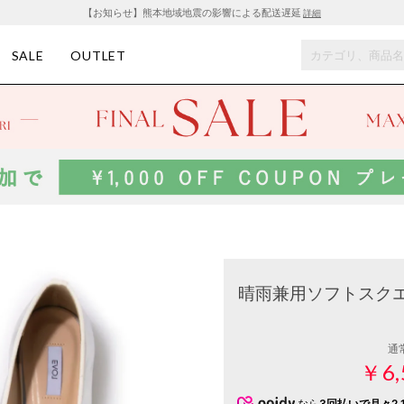
【お知らせ】熊本地域地震の影響による配送遅延
詳細
SALE
OUTLET
晴雨兼用ソフトスクエア
通
￥6,
なら
3回払いで月々2,