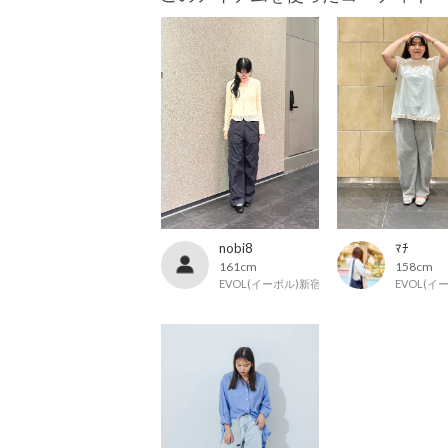
nobi8
ﾏﾁ
161cm
158cm
EVOL(イーボル)新宿マルイ店
EVOL(