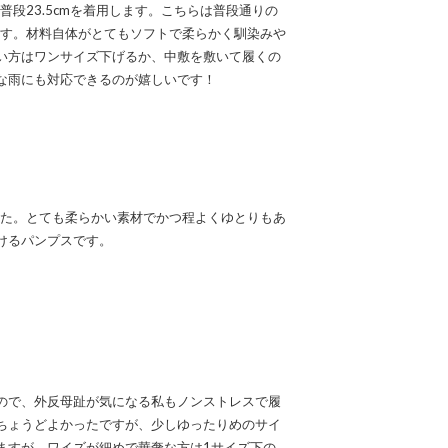
で普段23.5cmを着用します。こちらは普段通りの
ります。材料自体がとてもソフトで柔らかく馴染みや
い方はワンサイズ下げるか、中敷を敷いて履くの
な雨にも対応できるのが嬉しいです！
でした。とても柔らかい素材でかつ程よくゆとりもあ
けるパンプスです。
ので、外反母趾が気になる私もノンストレスで履
ちょうどよかったですが、少しゆったりめのサイ
ますが、ワイズが細めで華奢な方は1サイズ下の