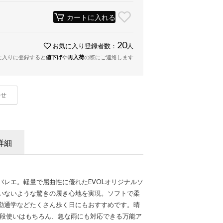
カートに入れる
20
お気に入り登録者数：
人
に入りに登録すると
値下げ
や
再入荷
の際にご連絡します
わせ
詳細
バレエ。軽量で屈曲性に優れたEVOLオリジナルソ
いないような驚きの履き心地を実現。ソフトで柔
勤通学などたくさん歩く日にもおすすめです。晴
普段使いはもちろん、急な雨にも対応できる万能ア