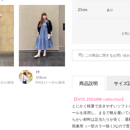
25cm
あり
お気
この商品に関するお問い合
ﾏﾁ
158cm
イーボル)新宿マルイ店
EVOL(イーボル)新宿マルイ店
商品説明
サイズ
【EVOL 2026AW collection】
とにかく軽量で歩きやすいソフト
ールを採用し、まるで靴を履いて
らかい材料は足当たりが良く、通
雨兼用（一部カラー除く)なので