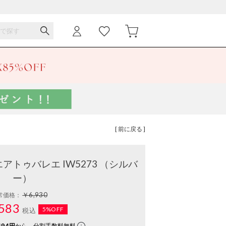
[ 前に戻る ]
トゥバレエ IW5273 （シルバ
ー）
￥6,930
常価格：
583
5%OFF
税込
194円
から。分割手数料無料