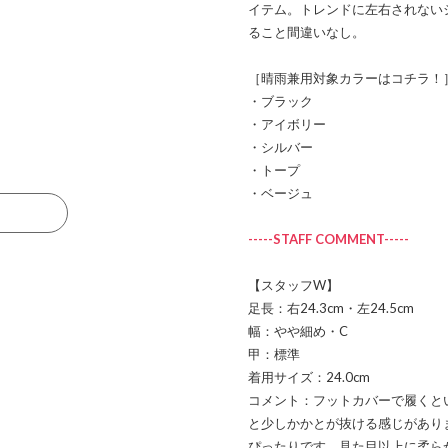
イテム。トレンドに左右されない
ること間違いなし。
［晴雨兼用対象カラーはコチラ！
・ブラック
・アイボリー
・シルバー
・トープ
・ベージュ
る
-----STAFF COMMENT-----
【スタッフW】
足長：右24.3cm・左24.5cm
幅：やや細め・C
甲：標準
着用サイズ：24.0cm
コメント：フットカバーで履くとい
と少しかかとが抜ける感じがあり
ぴったりです。見た目以上に柔ら