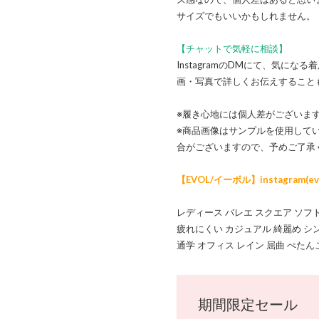
サイズでもいいかもしれません。
【チャットで気軽に相談】
InstagramのDMにて、気に
画・写真で詳しくお伝えすること
※履き心地には個人差がございま
※商品画像はサンプルを使用して
合がございますので、予めご了承
【EVOL/イーボル】instagram(evol_
レディース バレエ スクエア ソフ
疲れにくい カジュアル 綺麗め シ
通学 オフィス レイン 屈曲 ぺたん
期間限定セール