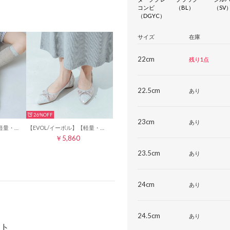
コンビ
（BL）
（SV
（DGYC）
サイズ
在庫
22cm
残り1点
22.5cm
あり
26%
23cm
あり
【EVOL/イーボル】 【軽量・柔らかい】グリッターフラットバレエ IZ5781 （ブラック）
【EVOL/イーボル】【軽量・柔らかい】チュールバレエパンプス IY5617 (シルバーコンビ)
￥5,860
23.5cm
あり
24cm
あり
24.5cm
あり
ト