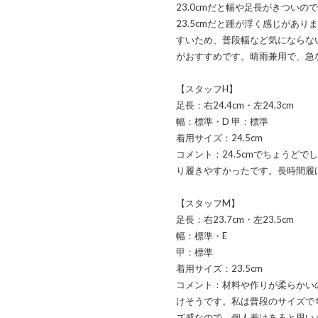
23.0cmだと幅や足長がきついの
23.5cmだと踵が浮く感じがあ
すいため、普段幅など気にならな
がおすすめです。晴雨兼用で、急
【スタッフH】
足長：右24.4cm・左24.3cm
幅：標準・D 甲：標準
着用サイズ：24.5cm
コメント：24.5cmでちょうど
り履きやすかったです。長時間履
【スタッフM】
足長：右23.7cm・左23.5cm
幅：標準・E
甲：標準
着用サイズ：23.5cm
コメント：材料や作りが柔らかい
けそうです。私は普段のサイズで
ズ感なので、個人差はあると思い