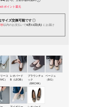
65
ポイント還元
は
サイズ交換可能
です
以内
のお支払いで
8月11日(火)
にお届け
1秒
ボリーコ
レオパード
ブラウンチェ
ベージュ
IVC）
B（LEOB）
ック
（BG）
（BRCHK）
バー
アイボリー
レオパード