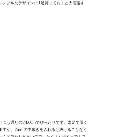
シンプルなデザインは1足持っておくと大活躍す
］
つも通りの24.0cmでぴったりです。素足で履く
ますが、2mmの中敷きを入れると抜けることなく
かく足当たりが良いので、たくさん歩く日でもス