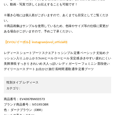
い。動画・写真で詳しくお伝えすることも可能です！
※履き心地には個人差がございますので、あくまでも目安としてご覧くださ
い。
※商品画像はサンプルを使用しているため、色味やサイズ等の仕様に変更が
ある場合がございますので、予めご了承ください。
【EVOL/イーボル】instagram(evol_official0)
レディース ショートブーツ スクエアトゥ シンプル 定番 ベーシック 丈短め ク
ッション入り ふかふか 3.5cmヒール ローヒール 安定感 歩きやすい 疲れにくい
美脚 脚長 すっきり きれいめ 大人っぽい レディ ガーリー フェミニン 普段使い
デイリーユース デート お出かけ 旅行 長時間 通勤 通学 定番ブーツ
性別タイプ
:
レディース
カテゴリ
:
商品番号
： EV4387BW03573
ブランド商品番号
： IV5193 DBR
色
： ダークブラウン（DBR）