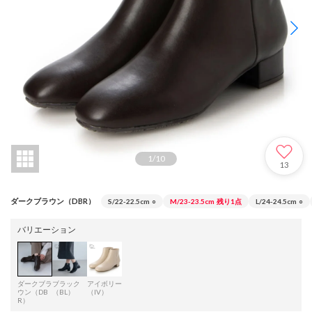
1
/
10
13
ダークブラウン（DBR）
S/22-22.5cm
○
M/23-23.5cm
残り1点
L/24-24.5cm
○
バリエーション
ダークブラ
ブラック
アイボリー
ウン（DB
（BL）
（IV）
R）