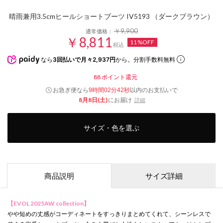
晴雨兼用3.5cmヒールショートブーツ IV5193 （ダークブラウン）
￥9,900
通常価格：
￥8,811
11%OFF
税込
なら
3回払いで月々2,937円
から。分割手数料無料
88
ポイント還元
お急ぎ便なら
以内
のお支払いで
9時間02分41秒
8月8日(土)
にお届け
詳細
サイズ・色を選ぶ
商品説明
サイズ詳細
【EVOL 2025AW collection】
やや短めの丈感がコーディネートをすっきりまとめてくれて、シーンレスで