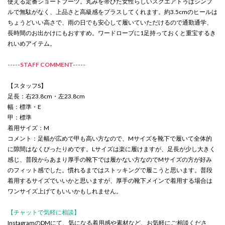
使える定番ショートブーツ。丸みを帯びた女性らしいスクエアトゥはシンプ
ルで無駄がなく、上品さと高級感をプラスしてくれます。約3.5cmのヒールは
ちょうどいい高さで、雨の日でも安心して履いていただけるので通勤通学、
長時間のお出かけにもおすすめ。ワードローブに1足持っておくと重宝するき
れいめアイテム。
-----STAFF COMMENT-----
【スタッフS】
足長：右23.8cm・左23.8cm
幅：標準・E
甲：標準
着用サイズ：M
コメント：足幅が広めで甲も高い方なので、Mサイズを靴下で履いて全体的
に隙間はなくぴったりめです。Lサイズは楽に履けますが、足長が少し大きく
感じ、普段からあまり厚手の靴下では履かない方なのでMサイズの方が好み
のフィット感でした。慣れるまではストッキングで履こうと思います。普段
着用するサイズでいいかと思いますが、厚手の靴下メインで着用する場合は
ワンサイズ上げてもいいかもしれません。
【チャットで気軽に相談】
InstagramのDMにて、気になる着用感や素材など、お気軽にご相談くださ