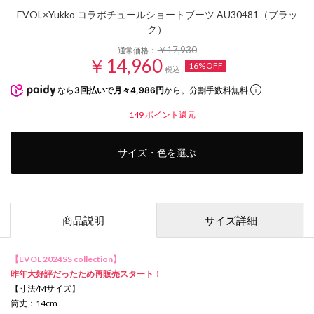
EVOL×Yukko コラボチュールショートブーツ AU30481（ブラッ
ク）
￥17,930
通常価格：
￥14,960
16%OFF
税込
なら
3回払いで月々4,986円
から。分割手数料無料
149
ポイント還元
サイズ・色を選ぶ
商品説明
サイズ詳細
【EVOL 2024SS collection】
昨年大好評だったため再販売スタート！
【寸法/Mサイズ】
筒丈：14cm