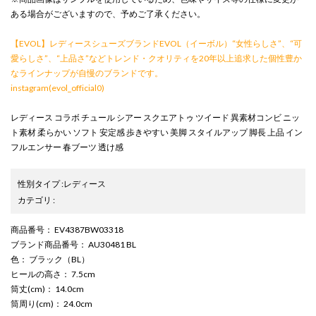
ある場合がございますので、予めご了承ください。
【EVOL】レディースシューズブランドEVOL（イーボル）“女性らしさ”、“可
愛らしさ”、“上品さ”などトレンド・クオリティを20年以上追求した個性豊か
なラインナップが自慢のブランドです。
instagram(evol_official0)
レディース コラボ チュール シアー スクエアトゥ ツイード 異素材コンビ ニッ
ト素材 柔らかい ソフト 安定感 歩きやすい 美脚 スタイルアップ 脚長 上品 イン
フルエンサー 春ブーツ 透け感
性別タイプ
:
レディース
カテゴリ
:
商品番号
： EV4387BW03318
ブランド商品番号
： AU30481 BL
色
： ブラック（BL）
ヒールの高さ
： 7.5cm
筒丈(cm)
： 14.0cm
筒周り(cm)
： 24.0cm