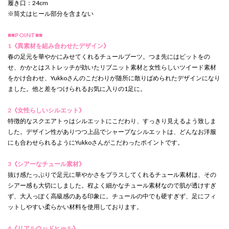
履き口：24cm
※筒丈はヒール部分を含まない
■■POINT■■
1《異素材を組み合わせたデザイン》
春の足元を華やかにみせてくれるチュールブーツ。つま先にはビットをの
せ、かかとはストレッチが効いたリブニット素材と女性らしいツイード素材
をかけ合わせ、Yukkoさんのこだわりが随所に散りばめられたデザインになり
ました。他と差をつけられるお気に入りの1足に。
2《女性らしいシルエット》
特徴的なスクエアトゥはシルエットにこだわり、すっきり見えるよう致しま
した。デザイン性がありつつ上品でシャープなシルエットは、どんなお洋服
にも合わせられるようにYukkoさんがこだわったポイントです。
3《シアーなチュール素材》
抜け感たっぷりで足元に華やかさをプラスしてくれるチュール素材は、その
シアー感も大切にしました。程よく細かなチュール素材なので肌が透けすぎ
ず、大人っぽく高級感のある印象に。チュールの中でも硬すぎず、足にフィ
ットしやすい柔らかい材料を使用しております。
4《リアルウッドヒール》