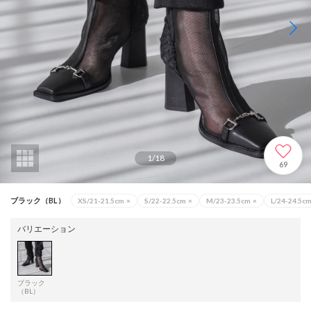
1
/
18
69
ブラック（BL）
XS/21-21.5cm
×
S/22-22.5cm
×
M/23-23.5cm
×
L/24-24.5c
バリエーション
ブラック
（BL）