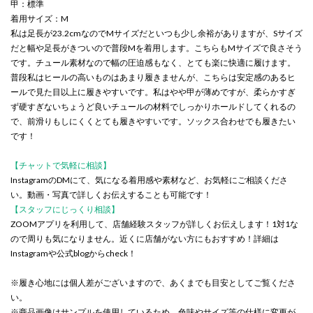
甲：標準
着用サイズ：M
私は足長が23.2cmなのでMサイズだといつも少し余裕がありますが、Sサイズ
だと幅や足長がきついので普段Mを着用します。こちらもMサイズで良さそう
です。チュール素材なので幅の圧迫感もなく、とても楽に快適に履けます。
普段私はヒールの高いものはあまり履きませんが、こちらは安定感のあるヒ
ールで見た目以上に履きやすいです。私はやや甲が薄めですが、柔らかすぎ
ず硬すぎないちょうど良いチュールの材料でしっかりホールドしてくれるの
で、前滑りもしにくくとても履きやすいです。ソックス合わせでも履きたい
です！
【チャットで気軽に相談】
InstagramのDMにて、気になる着用感や素材など、お気軽にご相談くださ
い。動画・写真で詳しくお伝えすることも可能です！
【スタッフにじっくり相談】
ZOOMアプリを利用して、店舗経験スタッフが詳しくお伝えします！1対1な
ので周りも気になりません。近くに店舗がない方にもおすすめ！詳細は
Instagramや公式blogからcheck！
※履き心地には個人差がございますので、あくまでも目安としてご覧くださ
い。
※商品画像はサンプルを使用しているため、色味やサイズ等の仕様に変更が