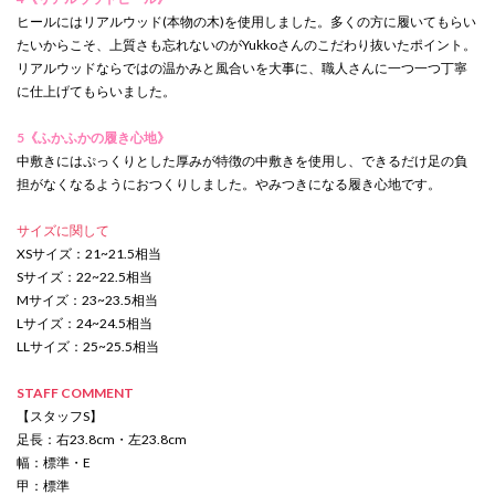
ヒールにはリアルウッド(本物の木)を使用しました。多くの方に履いてもらい
たいからこそ、上質さも忘れないのがYukkoさんのこだわり抜いたポイント。
リアルウッドならではの温かみと風合いを大事に、職人さんに一つ一つ丁寧
に仕上げてもらいました。
5《ふかふかの履き心地》
中敷きにはぷっくりとした厚みが特徴の中敷きを使用し、できるだけ足の負
担がなくなるようにおつくりしました。やみつきになる履き心地です。
サイズに関して
XSサイズ：21~21.5相当
Sサイズ：22~22.5相当
Mサイズ：23~23.5相当
Lサイズ：24~24.5相当
LLサイズ：25~25.5相当
STAFF COMMENT
【スタッフS】
足長：右23.8cm・左23.8cm
幅：標準・E
甲：標準