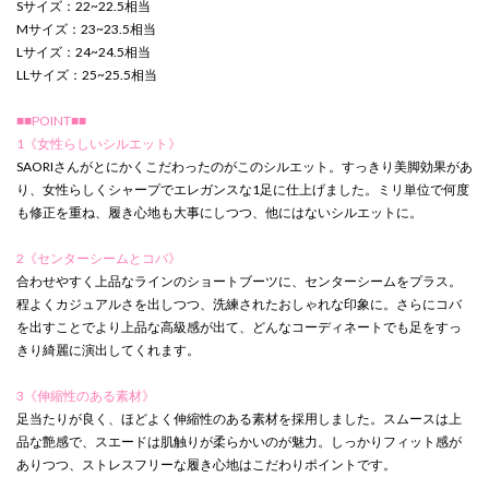
Sサイズ：22~22.5相当
Mサイズ：23~23.5相当
Lサイズ：24~24.5相当
LLサイズ：25~25.5相当
■■POINT■■
1《女性らしいシルエット》
SAORIさんがとにかくこだわったのがこのシルエット。すっきり美脚効果があ
り、女性らしくシャープでエレガンスな1足に仕上げました。ミリ単位で何度
も修正を重ね、履き心地も大事にしつつ、他にはないシルエットに。
2《センターシームとコバ》
合わせやすく上品なラインのショートブーツに、センターシームをプラス。
程よくカジュアルさを出しつつ、洗練されたおしゃれな印象に。さらにコバ
を出すことでより上品な高級感が出て、どんなコーディネートでも足をすっ
きり綺麗に演出してくれます。
3《伸縮性のある素材》
足当たりが良く、ほどよく伸縮性のある素材を採用しました。スムースは上
品な艶感で、スエードは肌触りが柔らかいのが魅力。しっかりフィット感が
ありつつ、ストレスフリーな履き心地はこだわりポイントです。