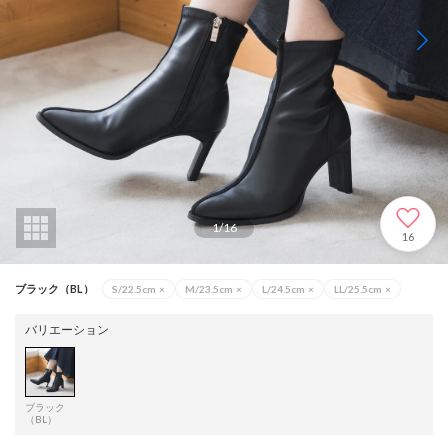
1
/
16
16
ブラック（BL）
S/22.5cm
×
M/23.5cm
×
L/24.5cm
×
LL/25.5cm
×
バリエーション
ブラック
（BL）