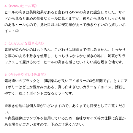
4《8cmのヒール高》
ヒールの高さは美脚効果があると言われる8cmの高さに設定しました。サイ
ドから見ると細めの華奢なヒールに見えますが、後ろから見るとしっかり幅
のあるヒールなので、見た目以上に安定感があって歩きやすいのも嬉しいポ
イント◎
5《ふかふかな履き心地》
素材が柔らかいのはもちろん、こだわりは細部まで惜しみません。しっかり
と厚みのある中敷きを使用し、もっちりふかふかな履き心地に。足裏がリラ
ックスして履けるので、ヒールの高さを感じないくらい楽な履き心地です。
6《合わせやすい3色展開》
素材違いのブラックと、肌馴染みが良いアイボリーの3色展開です。とくにア
イボリーはどこか温かみのある、真っ白すぎないカラーをチョイス。挑戦し
やすく、程よくポイントになるカラーです。
※履き心地には個人差がございますので、あくまでも目安としてご覧くださ
い。
※商品画像はサンプルを使用しているため、色味やサイズ等の仕様に変更が
ある場合がございますので、予めご了承ください。