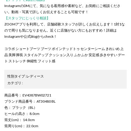
InstagramのDMにて、気になる着用感や素材など、お気軽にご相談くださ
い。動画・写真で詳しくお伝えすることも可能です！
【スタッフにじっくり相談】
ZOOMアプリを利用して、店舗経験スタッフが詳しくお伝えします！1対1な
ので周りも気になりません。近くに店舗がない方にもおすすめ！詳細は
Instagramや公式blogからcheck！
コラボ ショートブーツ ブーツ ポインテッドトゥ センターシーム きれいめ 上
品 美脚 脚長 スタイルアップ クッション入り ふかふか 安定感 歩きやすい デー
ト ストレッチ 伸縮性 フィット感
性別タイプ
:
レディース
カテゴリ
:
商品番号
： EV4387BW02721
ブランド商品番号
： AT30480 BL
色
： ブラック（BL）
ヒールの高さ
： 8.0cm
筒丈(cm)
： 14.0cm
筒周り(cm)
： 22.0cm