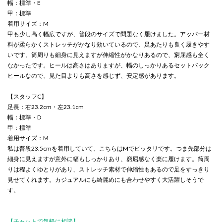
幅：標準・E
甲：標準
着用サイズ：M
甲も少し高く幅広ですが、普段のサイズで問題なく履けました。アッパー材
料が柔らかくストレッチがかなり効いているので、足あたりも良く履きやす
いです。筒周りも細身に見えますが伸縮性がかなりあるので、窮屈感も全く
なかったです。ヒールは高さはありますが、幅のしっかりあるセットバック
ヒールなので、見た目よりも高さを感じず、安定感があります。
【スタッフC】
足長：右23.2cm・左23.1cm
幅：標準・D
甲：標準
着用サイズ：M
私は普段23.5cmを着用していて、こちらはMでピッタリです。つま先部分は
細身に見えますが意外に幅もしっかりあり、窮屈感なく楽に履けます。筒周
りは程よくゆとりがあり、ストレッチ素材で伸縮性もあるので足をすっきり
見せてくれます。カジュアルにも綺麗めにも合わせやすく大活躍しそうで
す。
【チャットで気軽に相談】