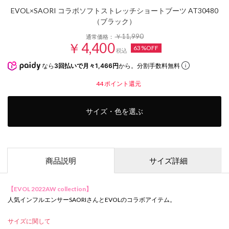
EVOL×SAORI コラボソフトストレッチショートブーツ AT30480
（ブラック）
￥11,990
通常価格：
￥4,400
63%OFF
税込
なら
3回払いで月々1,466円
から。分割手数料無料
44
ポイント還元
サイズ・色を選ぶ
商品説明
サイズ詳細
【EVOL 2022AW collection】
人気インフルエンサーSAORIさんとEVOLのコラボアイテム。
サイズに関して