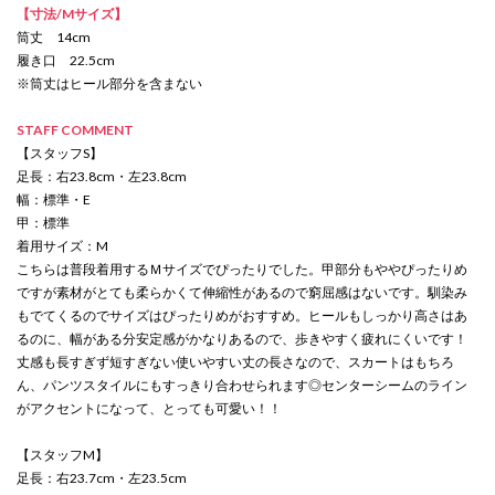
【寸法/Mサイズ】
筒丈 14cm
履き口 22.5cm
※筒丈はヒール部分を含まない
STAFF COMMENT
【スタッフS】
足長：右23.8cm・左23.8cm
幅：標準・E
甲：標準
着用サイズ：M
こちらは普段着用するＭサイズでぴったりでした。甲部分もややぴったりめ
ですが素材がとても柔らかくて伸縮性があるので窮屈感はないです。馴染み
もでてくるのでサイズはぴったりめがおすすめ。ヒールもしっかり高さはあ
るのに、幅がある分安定感がかなりあるので、歩きやすく疲れにくいです！
丈感も長すぎず短すぎない使いやすい丈の長さなので、スカートはもちろ
ん、パンツスタイルにもすっきり合わせられます◎センターシームのライン
がアクセントになって、とっても可愛い！！
【スタッフM】
足長：右23.7cm・左23.5cm