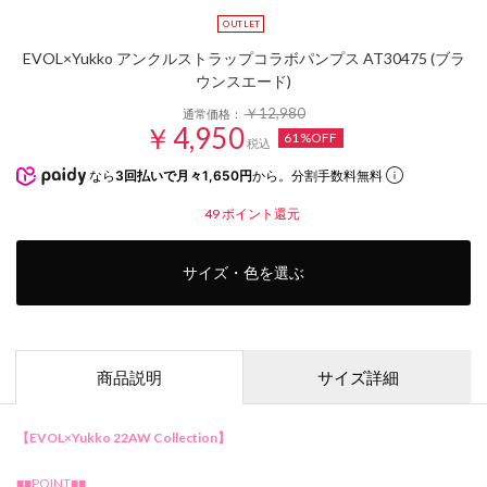
EVOL×Yukko アンクルストラップコラボパンプス AT30475 (ブラ
ウンスエード)
￥12,980
通常価格：
￥4,950
61%OFF
税込
なら
3回払いで月々1,650円
から。分割手数料無料
49
ポイント還元
サイズ・色を選ぶ
商品説明
サイズ詳細
【EVOL×Yukko 22AW Collection】
■■POINT■■