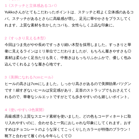
1《ステッチと立体感あるコバ》
Yukkoさんがとてもこだわったポイントは、ステッチと程よく立体感のあるコ
バ。ステッチがあるとさらに高級感が増し、足元に華やかさをプラスしてく
れます。上質な素材を生かしたコバも、女性らしく上品な印象に。
2《すっきり見える木型》
今回はつま先がやや長めですっきり細い木型を採用しました。すっきりと華
奢に見えるラインはミリ単位でこだわりましたが、もちろん履きやすさも◎
素材は柔らかく足当たりも良く、中敷きはもっちりふかふかで、優しく包み
込んでくれるような履き心地です。
3《美脚になれる7cmヒール》
ヒールの高さは7cmにしました。しっかり高さがあるので美脚効果バツグン
です！細すぎないヒールは安定感があり、足首のストラップでもおさえてく
れるので、華奢なシルエットですがとても歩きやすいのも嬉しいポイント。
4《使いやすい3色展開》
高級感漂う上質なスエード素材を使いました。どの色もコーディネートに取
り入れやすいのに、合わせると一気におしゃれな印象にしてくれます。おす
すめはチョコレートのような深くてこっくりしたカラーが特徴のブラウン！
靴下と合わせて履くのも今年らしくて◎