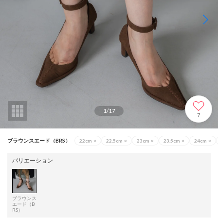
1
/
17
7
ブラウンスエード（BRS）
22cm
×
22.5cm
×
23cm
×
23.5cm
×
24cm
×
バリエーション
ブラウンス
エード（B
RS）