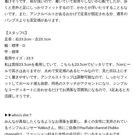
履けそうです。前が浅いので、履いていて前滑りしないか心配でしたが、歩
くと意外と足にしっかりフィットするので、かかとが浮いたりすることもな
いです。また、アンクルベルトがあるおかげで足首が固定される分、通常の
パンプスよりも安定感があります。
【スタッフC】
足長：右23.2cm・左23.1cm
幅：標準・D
甲：標準
着用サイズ：23.5
私は普段23.5cmを着用していて、こちらも23.5cmでピッタリです。7cmヒー
ルで高さはありますが、太めで安定感のあるヒールなので、見た目以上にす
ごく履きやすいです。アンクルストラップは調整可能なので、しっかりフィ
ットしてホールド感も抜群。同色のステッチがアクセントになり、シンプル
なコーディネートに合わせるだけでお洒落な雰囲気になるので、1足あると大
活躍しそうです。
▶▶who is she？
みんなが真似したくなるようなお洒落を提案し、多くの女性に支持されてい
るインフルエンサー Yukkoさん。特にご自身のYouTube channel (Yukko
channel)は、ファッション好きな女性が今注目しているチャンネルです。