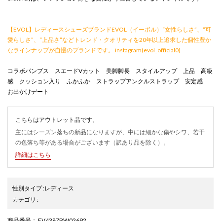
【EVOL】レディースシューズブランドEVOL（イーボル）“女性らしさ”、“可
愛らしさ”、“上品さ”などトレンド・クオリティを20年以上追求した個性豊か
なラインナップが自慢のブランドです。 instagram(evol_official0)
コラボパンプス スエードVカット 美脚脚長 スタイルアップ 上品 高級
感 クッション入り ふかふか ストラップアンクルストラップ 安定感
お出かけデート
こちらはアウトレット品です。
主にはシーズン落ちの新品になりますが、中には細かな傷やシワ、若干
の色落ち等がある場合がございます（訳あり品を除く）。
詳細はこちら
性別タイプ
:
レディース
カテゴリ
:
商品番号
： EV4387BW02692