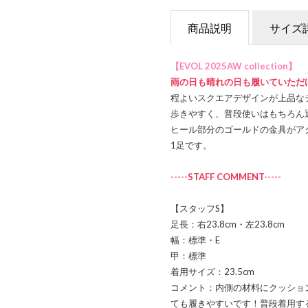
商品説明
サイズ
【EVOL 2025AW collection】
雨の日も晴れの日も履いていただ
程よいスクエアデザインが上品なチ
歩きやすく、普段使いはもちろん
ヒール部分のゴールドの金具がア
1足です。
-----STAFF COMMENT-----
【スタッフS】
足長：右23.8cm・左23.8cm
幅：標準・E
甲：標準
着用サイズ：23.5cm
コメント：内側の材料にクッショ
ても履きやすいです！普段着用する