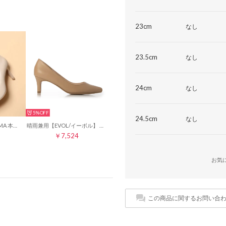
23cm
なし
23.5cm
なし
24cm
なし
5%
24.5cm
なし
【EVOL/イーボル】 ILIMA 本革7.5cmパンプス IO8045 （ベージュ）
晴雨兼用【EVOL/イーボル】 ポインテッドパンプス IR9594 （ベージュ）
￥7,524
お気
この商品に関するお問い合