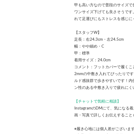
甲も高い方なので普段のサイズで
ワンサイズ下げても良さそうです
れて足運びにもストレスを感じに
【スタッフW】
足長：右24.3cm・左24.5cm
幅：やや細め・C
甲：標準
着用サイズ：24.0cm
コメント：フットカバーで履くこと
2mmの中敷き入れてぴったりで
ルド感抜群で歩きやすいです！内
ン性のある中敷き入りで疲れにく
【チャットで気軽に相談】
InstagramのDMにて、気に
画・写真で詳しくお伝えすること
※履き心地には個人差がございま