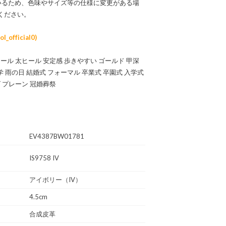
いるため、色味やサイズ等の仕様に変更がある場
ください。
official0)
ール 太ヒール 安定感 歩きやすい ゴールド 甲深
学 雨の日 結婚式 フォーマル 卒業式 卒園式 入学式
 プレーン 冠婚葬祭
EV4387BW01781
IS9758 IV
アイボリー（IV）
4.5cm
合成皮革