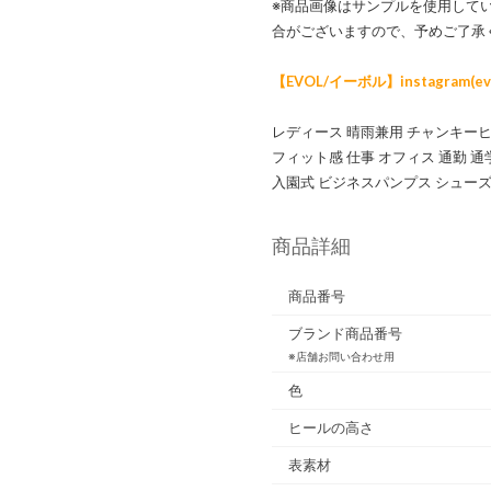
※商品画像はサンプルを使用して
合がございますので、予めご了承
【EVOL/イーボル】instagram(evol_
レディース 晴雨兼用 チャンキーヒ
フィット感 仕事 オフィス 通勤 通
入園式 ビジネスパンプス シューズ
商品詳細
商品番号
ブランド商品番号
※店舗お問い合わせ用
色
ヒールの高さ
表素材