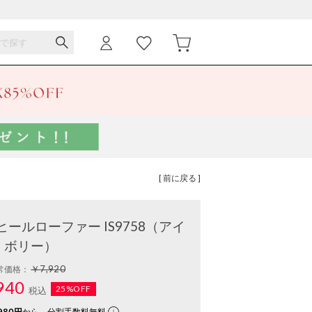
[ 前に戻る ]
ールローファー IS9758（アイ
ボリー）
￥7,920
常価格：
940
25%OFF
税込
980円
から。分割手数料無料