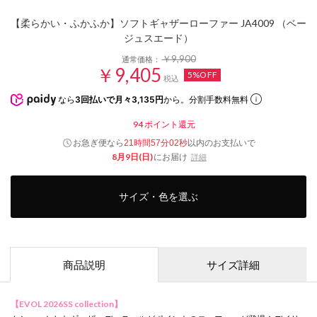
【柔らかい・ふかふか】ソフトギャザーローファー JA4009 （ベー
ジュスエード）
￥9,900
通常価格：
￥9,405
5%OFF
税込
なら
3回払いで月々3,135円
から。分割手数料無料
94
ポイント還元
お急ぎ便なら
以内
のお支払いで
21時間57分01秒
8月9日(日)
にお届け
詳細
サイズ・色を選ぶ
商品説明
サイズ詳細
【EVOL 2026SS collection】