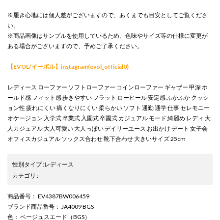
※履き心地には個人差がございますので、あくまでも目安としてご覧くださ
い。
※商品画像はサンプルを使用しているため、色味やサイズ等の仕様に変更が
ある場合がございますので、予めご了承ください。
【EVOL/イーボル】instagram(evol_official0)
レディース ローファー ソフトローファー コインローファー ギャザー 甲深 ホ
ールド感 フィット感 歩きやすい フラット ローヒール 安定感 ふかふか クッシ
ョン性 疲れにくい 痛くなりにくい 柔らかい ソフト 通勤 通学 仕事 セレモニー
オケージョン 入学式 卒業式 入園式 卒園式 カジュアル モード 綺麗め レディ 大
人カジュアル 大人可愛い 大人っぽい デイリーユース お出かけ デート 女子会
オフィスカジュアル ソックス合わせ 靴下合わせ 大きいサイズ 25cm
性別タイプ
:
レディース
カテゴリ
:
商品番号
： EV4387BW006459
ブランド商品番号
： JA4009 BGS
色
： ベージュスエード（BGS）