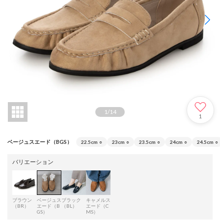
1
/
14
1
ベージュスエード（BGS）
22.5cm
○
23cm
○
23.5cm
○
24cm
○
24.5cm
○
バリエーション
ブラウン
ベージュス
ブラック
キャメルス
（BR）
エード（B
（BL）
エード（C
GS）
MS）