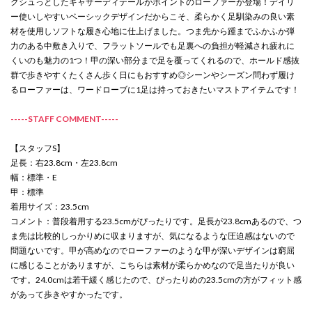
クシュっとしたギャザーディテールがポイントのローファーが登場！デイリ
ー使いしやすいベーシックデザインだからこそ、柔らかく足馴染みの良い素
材を使用しソフトな履き心地に仕上げました。つま先から踵までふかふか弾
力のある中敷き入りで、フラットソールでも足裏への負担が軽減され疲れに
くいのも魅力の1つ！甲の深い部分まで足を覆ってくれるので、ホールド感抜
群で歩きやすくたくさん歩く日にもおすすめ◎シーンやシーズン問わず履け
るローファーは、ワードローブに1足は持っておきたいマストアイテムです！
-----STAFF COMMENT-----
【スタッフS】
足長：右23.8cm・左23.8cm
幅：標準・E
甲：標準
着用サイズ：23.5cm
コメント：普段着用する23.5cmがぴったりです。足長が23.8cmあるので、つ
ま先は比較的しっかりめに収まりますが、気になるような圧迫感はないので
問題ないです。甲が高めなのでローファーのような甲が深いデザインは窮屈
に感じることがありますが、こちらは素材が柔らかめなので足当たりが良い
です。24.0cmは若干緩く感じたので、ぴったりめの23.5cmの方がフィット感
があって歩きやすかったです。