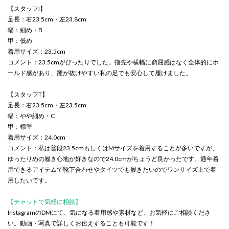
【スタッフI】
足長：右23.5cm・左23.8cm
幅：細め・B
甲：低め
着用サイズ：23.5cm
コメント：23.5cmがぴったりでした。指先や横幅に窮屈感はなく全体的にホ
ールド感があり、踵が抜けやすい私の足でも安心して履けました。
【スタッフT】
足長：右23.5cm・左23.5cm
幅：やや細め・C
甲：標準
着用サイズ：24.0cm
コメント：私は普段23.5cmもしくはMサイズを着用することが多いですが、
ゆったりめの履き心地が好きなので24.0cmがちょうど良かったです。通年着
用できるアイテムで靴下合わせやタイツでも履きたいのでワンサイズ上で着
用したいです。
【チャットで気軽に相談】
InstagramのDMにて、気になる着用感や素材など、お気軽にご相談くださ
い。動画・写真で詳しくお伝えすることも可能です！