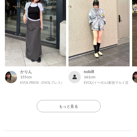
かりん
nobi8
155cm
161cm
EVOL PRESS（EVOLプレス）
EVOL(イーボル)新宿マルイ店
もっと見る