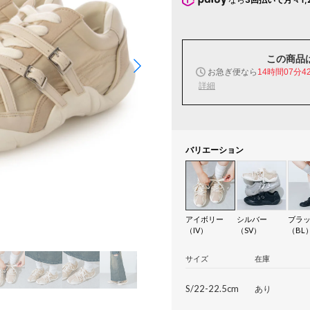
この商品
お急ぎ便なら
14時間07分4
詳細
バリエーション
アイボリー
シルバー
ブラ
（IV）
（SV）
（BL
サイズ
在庫
S/22-22.5cm
あり