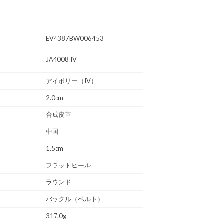
EV4387BW006453
JA4008 IV
アイボリー（IV）
2.0cm
合成皮革
中国
1.5cm
フラットヒール
ラウンド
バックル（ベルト）
317.0g