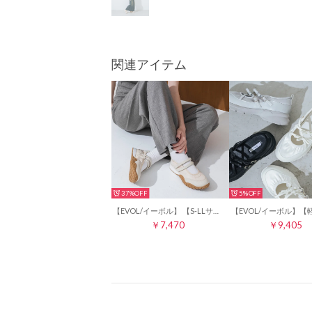
関連アイテム
37%
5%
【EVOL/イーボル】 【S-LLサイズ展開・柔らかい】ダブルストラップメリージェーンスニーカー JA5993 （ベージュ）
￥7,470
￥9,405