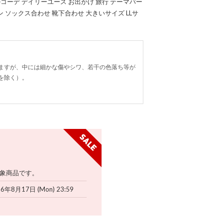
コーデ デイリーユース お出かけ 旅行 テーマパー
ン ソックス合わせ 靴下合わせ 大きいサイズ LLサ
ますが、中には細かな傷やシワ、若干の色落ち等が
を除く）。
象商品です。
26年8月17日 (Mon) 23:59