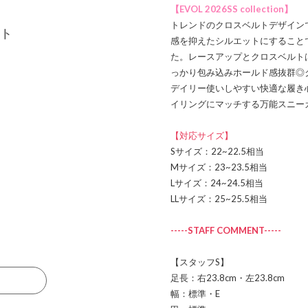
【EVOL 2026SS collection】
トレンドのクロスベルトデザイン
ト
感を抑えたシルエットにすること
た。レースアップとクロスベルト
っかり包み込みホールド感抜群◎
デイリー使いしやすい快適な履き
イリングにマッチする万能スニー
【対応サイズ】
Sサイズ：22~22.5相当
Mサイズ：23~23.5相当
Lサイズ：24~24.5相当
LLサイズ：25~25.5相当
-----STAFF COMMENT-----
【スタッフS】
足長：右23.8cm・左23.8cm
る
幅：標準・E