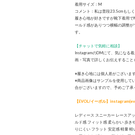
着用サイズ：M
コメント：私は普段23.5cmも
履き心地が好きですが靴下着用で
ールド感がありつつ横幅の調整が
す。
【チャットで気軽に相談】
InstagramのDMにて、気に
画・写真で詳しくお伝えすること
※履き心地には個人差がございま
※商品画像はサンプルを使用して
合がございますので、予めご了承
【EVOL/イーボル】instagram(evol_
レディース スニーカー レースアッ
ルド感 フィット感 柔らかい 歩き
りにくい フラット 安定感 軽量 軽