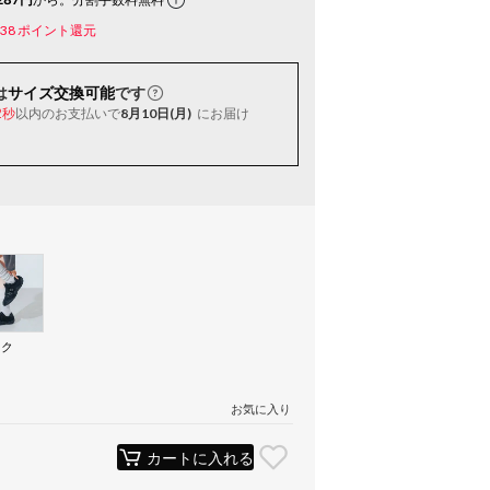
38
ポイント還元
は
サイズ交換可能
です
以内
のお支払いで
8月10日(月)
にお届け
1秒
ック
）
お気に入り
カートに入れる