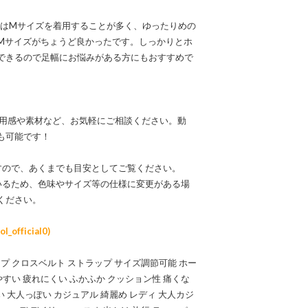
しくはMサイズを着用することが多く、ゆったりめの
Mサイズがちょうど良かったです。しっかりとホ
できるので足幅にお悩みがある方にもおすすめで
なる着用感や素材など、お気軽にご相談ください。動
も可能です！
すので、あくまでも目安としてご覧ください。
いるため、色味やサイズ等の仕様に変更がある場
ください。
official0)
プ クロスベルト ストラップ サイズ調節可能 ホー
やすい 疲れにくい ふかふか クッション性 痛くな
い 大人っぽい カジュアル 綺麗め レディ 大人カジ