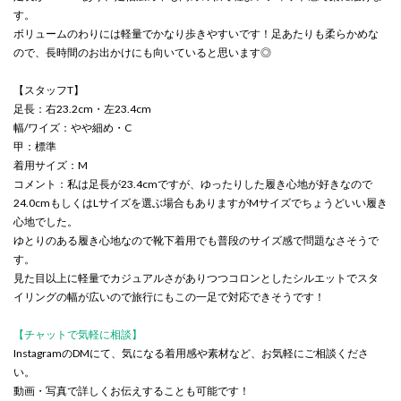
す。
ボリュームのわりには軽量でかなり歩きやすいです！足あたりも柔らかめな
ので、長時間のお出かけにも向いていると思います◎
【スタッフT】
足長：右23.2cm・左23.4cm
幅/ワイズ：やや細め・C
甲：標準
着用サイズ：M
コメント：私は足長が23.4cmですが、ゆったりした履き心地が好きなので
24.0cmもしくはLサイズを選ぶ場合もありますがMサイズでちょうどいい履き
心地でした。
ゆとりのある履き心地なので靴下着用でも普段のサイズ感で問題なさそうで
す。
見た目以上に軽量でカジュアルさがありつつコロンとしたシルエットでスタ
イリングの幅が広いので旅行にもこの一足で対応できそうです！
【チャットで気軽に相談】
InstagramのDMにて、気になる着用感や素材など、お気軽にご相談くださ
い。
動画・写真で詳しくお伝えすることも可能です！