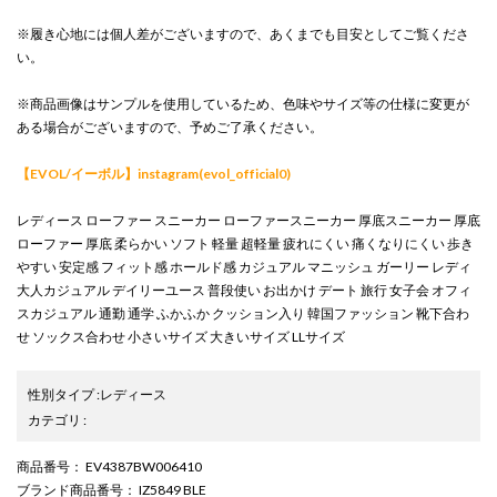
※履き心地には個人差がございますので、あくまでも目安としてご覧くださ
い。
※商品画像はサンプルを使用しているため、色味やサイズ等の仕様に変更が
ある場合がございますので、予めご了承ください。
【EVOL/イーボル】instagram(evol_official0)
レディース ローファー スニーカー ローファースニーカー 厚底スニーカー 厚底
ローファー 厚底 柔らかい ソフト 軽量 超軽量 疲れにくい 痛くなりにくい 歩き
やすい 安定感 フィット感 ホールド感 カジュアル マニッシュ ガーリー レディ
大人カジュアル デイリーユース 普段使い お出かけ デート 旅行 女子会 オフィ
スカジュアル 通勤 通学 ふかふか クッション入り 韓国ファッション 靴下合わ
せ ソックス合わせ 小さいサイズ 大きいサイズ LLサイズ
性別タイプ
:
レディース
カテゴリ
:
商品番号
： EV4387BW006410
ブランド商品番号
： IZ5849 BLE