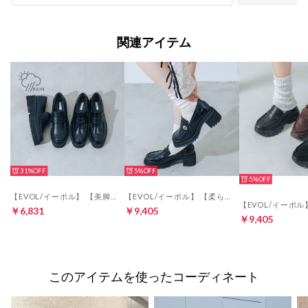
関連アイテム
31%
5%
HOT
5%
【EVOL/イーボル】 【美脚効果・22.0-25.0cm展開】トラックソール厚底ローファー JA5985 （ブラックエナメル）
【EVOL/イーボル】 【柔らかい・クッション入り】6cmバックルローファー JA5932 （ブラックエナメル）
￥6,831
￥9,405
￥9,405
このアイテムを使ったコーディネート