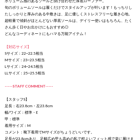
ボリューム感のあるソールと掛け合わせた厚底ローファー。
旬のボリュームソールは履くだけでスタイルアップが叶います！もっちりし
たしっかりと厚みのある中敷きは、足に優しくストレスフリーな履き心地。
超軽量で傾斜がほとんどない厚底ソールは、デイリー使いはもちろん、たく
さん歩く日やお出かけにもおすすめ◎
どんなコーディネートにもハマる万能アイテム！
【対応サイズ】
Sサイズ：22~22.5相当
Mサイズ：23~23.5相当
Lサイズ：24~24.5相当
LLサイズ：25~25.5相当
-----STAFF COMMENT-----
【スタッフS】
足長：右23.8cm・左23.8cm
幅/ワイズ：標準・E
甲：標準
着用サイズ：M
コメント：靴下着用でMサイズがちょうどいいです。
足長が23.8cmあり、足幅広め甲も高めの私で程よいフィット感で楽に履けま