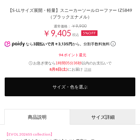
【S-LLサイズ展開・軽量】スニーカーソールローファー IZ5849
（ブラックエナメル）
￥9,900
通常価格：
￥9,405
5%OFF
税込
なら
3回払いで月々3,135円
から。分割手数料無料
94
ポイント還元
お急ぎ便なら
以内
のお支払いで
1時間05分35秒
8月8日(土)
にお届け
詳細
サイズ・色を選ぶ
商品説明
サイズ詳細
【EVOL 2026SS collection】