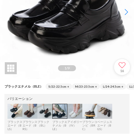
1
/
9
16
ブラックエナメル（BLE）
S/22-22.5cm
○
M/23-23.5cm
○
L/24-24.5cm
○
LL/
バリエーション
ブラックス
ブラウンス
ブラック
ブラックエ
アイボリー
ブラウンコ
ベージュス
エード（B
エード（B
（BL）
ナメル（B
（IV）
ンビ（BR
エード（B
LS）
RS）
LE）
C）
GS）