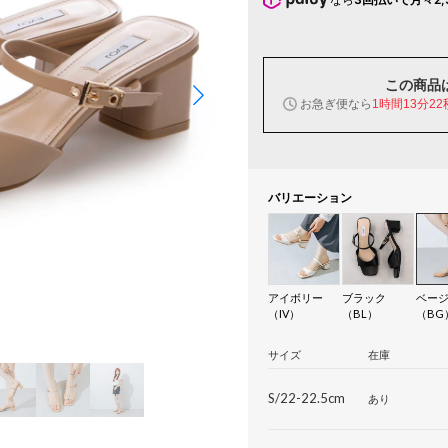
この商品
お急ぎ便なら
1時間13分21
バリエーション
アイボリー
ブラック
ベー
（IV）
（BL）
（BG
サイズ
在庫
S/22-22.5cm
あり