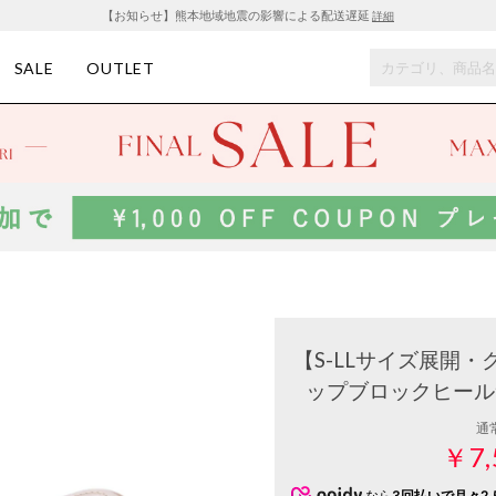
【お知らせ】熊本地域地震の影響による配送遅延
詳細
SALE
OUTLET
【S-LLサイズ展開
ップブロックヒールサ
通
￥7,
なら
3回払いで月々2,