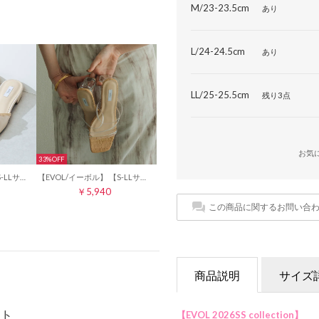
M/23-23.5cm
あり
L/24-24.5cm
あり
LL/25-25.5cm
残り3点
お気
33%
【EVOL/イーボル】 【S-LLサイズ展開・クッション入り】スクエアサテンリボンミュールサンダル JA5928 （ベージュ）
【EVOL/イーボル】 【S-LLサイズ展開・クッション入り】スクエアクリアヒールラインベルトサンダル JA5907 （クリア）
￥5,940
この商品に関するお問い合
商品説明
サイズ
ト
【EVOL 2026SS collection】