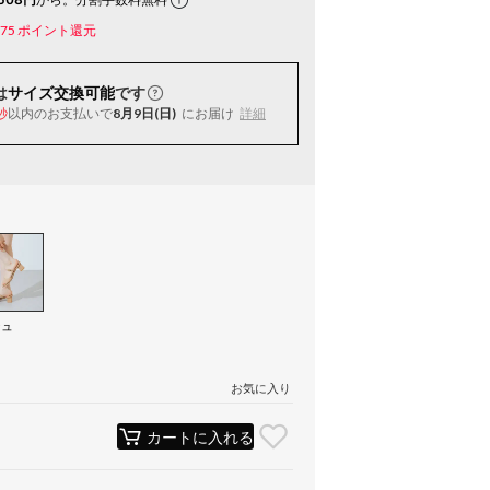
75
ポイント還元
は
サイズ交換可能
です
以内
のお支払いで
8月9日(日)
にお届け
詳細
秒
ジュ
）
お気に入り
カートに入れる