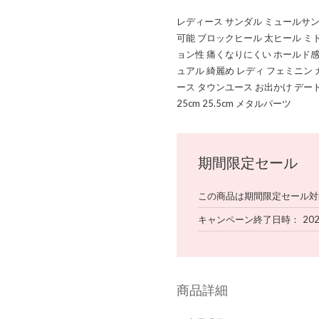
レディース サンダル ミュールサン
可能 ブロックヒール 太ヒール ミ
ョン性 痛くなりにくい ホールド感
ュアル 綺麗め レディ フェミニン
ース タウンユース お出かけ デート
25cm 25.5cm メタルパーツ
期間限定セール
この商品は期間限定セール対
キャンペーン終了日時
20
商品詳細