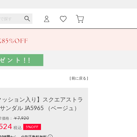
[ 前に戻る ]
・クッション入り】スクエアストラ
ンダル JA5965 （ベージュ）
￥7,920
常価格：
524
5%OFF
税込
508円
から。分割手数料無料