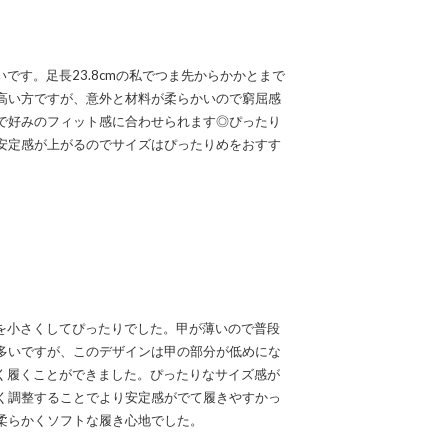
です。足長23.8cmの私でつま先からかかとまで
高い方ですが、意外と材料が柔らかいので窮屈感
で好みのフィット感に合わせられます◎ぴったり
安定感が上がるのでサイズはぴったりめをおすす
を小さくしてぴったりでした。甲が薄いので普段
多いですが、このデザインは甲の部分が低めにな
く履くことができました。ぴったりなサイズ感が
く調整することでより安定感がでて履きやすかっ
柔らかくソフトな履き心地でした。