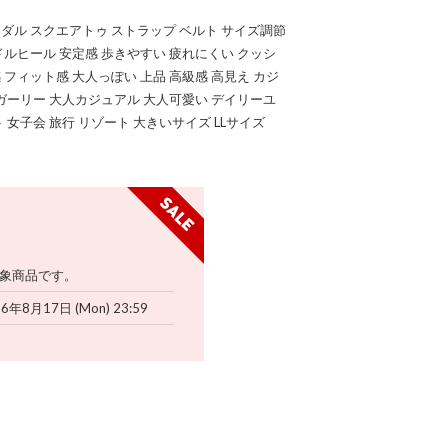
ダル スクエアトゥ ストラップ ベルト サイズ調節
ドルヒール 安定感 歩きやすい 疲れにくい クッシ
 フィット感 大人っぽい 上品 高級感 高見え カジ
 ガーリー 大人カジュアル 大人可愛い デイリーユ
 女子会 旅行 リゾート 大きいサイズ LLサイズ
象商品です。
26年8月17日 (Mon) 23:59