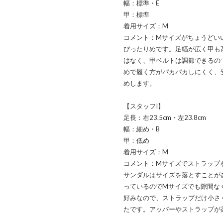
幅：標準・E
甲：標準
着用サイズ：M
コメント：Mサイズがちょうどいい
ぴったりめです。足幅が広く甲も
はなく、甲ベルトは調節できるの
めで履く方がパカパカしにくく、
めします。
【スタッフI】
足長：右23.5cm・左23.8cm
幅：細め・B
甲：低め
着用サイズ：M
コメント：Mサイズでストラップ
サンダルはサイズを落とすことが
っているのでMサイズでも隙間な
好みなので、ストラップだけ小さ
たです。アッパーやストラップが