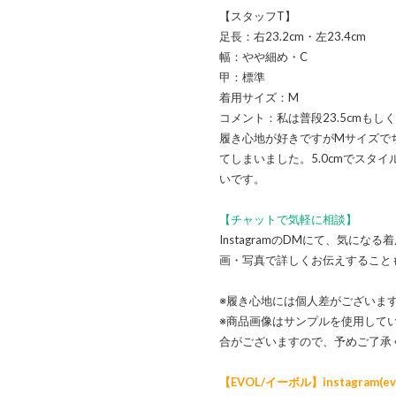
【スタッフT】
足長：右23.2cm・左23.4cm
幅：やや細め・C
甲：標準
着用サイズ：M
コメント：私は普段23.5cmも
履き心地が好きですがMサイズで
てしまいました。5.0cmでスタ
いです。
【チャットで気軽に相談】
InstagramのDMにて、気に
画・写真で詳しくお伝えすること
※履き心地には個人差がございま
※商品画像はサンプルを使用して
合がございますので、予めご了承
【EVOL/イーボル】instagram(evol_