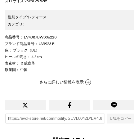
ズ LLサイズ 25cm 25.5cm
性別タイプ
:
レディース
カテゴリ
:
商品番号
： EV4387BW006220
ブランド商品番号
： JA5923 BL
色
： ブラック（BL）
ヒールの高さ
： 4.5cm
表素材
： 合成皮革
原産国
： 中国
さらに詳しい情報を表示
URLをコピー