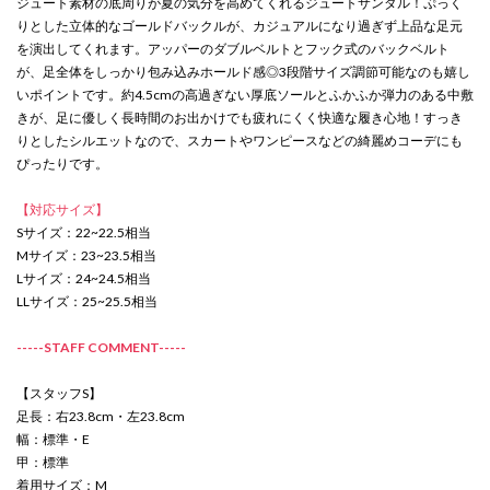
ジュート素材の底周りが夏の気分を高めてくれるジュートサンダル！ぷっく
りとした立体的なゴールドバックルが、カジュアルになり過ぎず上品な足元
を演出してくれます。アッパーのダブルベルトとフック式のバックベルト
が、足全体をしっかり包み込みホールド感◎3段階サイズ調節可能なのも嬉し
いポイントです。約4.5cmの高過ぎない厚底ソールとふかふか弾力のある中敷
きが、足に優しく長時間のお出かけでも疲れにくく快適な履き心地！すっき
りとしたシルエットなので、スカートやワンピースなどの綺麗めコーデにも
ぴったりです。
【対応サイズ】
Sサイズ：22~22.5相当
Mサイズ：23~23.5相当
Lサイズ：24~24.5相当
LLサイズ：25~25.5相当
-----STAFF COMMENT-----
【スタッフS】
足長：右23.8cm・左23.8cm
幅：標準・E
甲：標準
着用サイズ：M