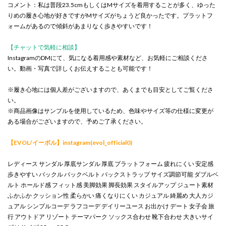
コメント：私は普段23.5cmもしくはMサイズを着用することが多く、ゆった
りめの履き心地が好きですがMサイズがちょうど良かったです。プラットフ
ォームがあるので傾斜があまりなく歩きやすいです！
【チャットで気軽に相談】
InstagramのDMにて、気になる着用感や素材など、お気軽にご相談くださ
い。動画・写真で詳しくお伝えすることも可能です！
※履き心地には個人差がございますので、あくまでも目安としてご覧くださ
い。
※商品画像はサンプルを使用しているため、色味やサイズ等の仕様に変更が
ある場合がございますので、予めご了承ください。
【EVOL/イーボル】instagram(evol_official0)
レディース サンダル 厚底サンダル 厚底 プラットフォーム 疲れにくい 安定感
歩きやすい バックル バックベルト バックストラップ サイズ調節可能 ダブルベ
ルト ホールド感 フィット感 美脚効果 脚長効果 スタイルアップ ジュート素材
ふかふか クッション性 柔らかい 痛くなりにくい カジュアル 綺麗め 大人カジ
ュアル シンプルコーデ ラフコーデ デイリーユース お出かけ デート 女子会 旅
行 アウトドア リゾート テーマパーク ソックス合わせ 靴下合わせ 大きいサイ