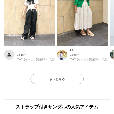
nobi8
ﾏﾁ
161cm
158cm
EVOL(イーボル)新宿マルイ店
EVOL(イーボル)新宿マルイ店
もっと見る
ストラップ付きサンダルの人気アイテム