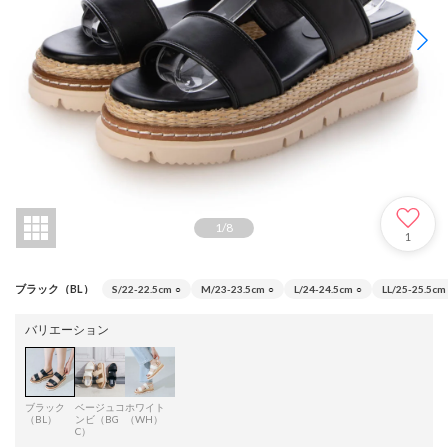
1
/
8
1
ブラック（BL）
S/22-22.5cm
○
M/23-23.5cm
○
L/24-24.5cm
○
LL/25-25.5cm
バリエーション
ブラック
ベージュコ
ホワイト
（BL）
ンビ（BG
（WH）
C）