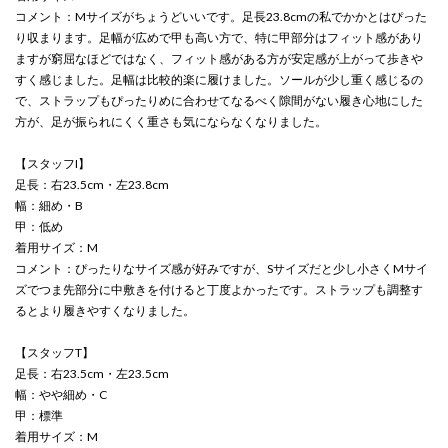
コメント：Mサイズがちょうどいいです。足長23.8cmの私でかかとはぴった
り収まります。足幅が広めで甲も高い方で、特に甲部分はフィット感があり
ますが窮屈なほどではなく、フィット感がある方が安定感が上がって歩きや
すく感じました。足幅は比較的楽に履けました。ソールが少し重く感じるの
で、ストラップもぴったりめに合わせてなるべく隙間がない履き心地にした
方が、足が振られにくく重さも気にならなくなりました。
【スタッフI】
足長：右23.5cm・左23.8cm
幅：細め・B
甲：低め
着用サイズ：M
コメント：ぴったりなサイズ感が好みですが、Sサイズだと少し小さくMサイ
ズでつま先部分に中敷きを付けると丁度よかったです。ストラップも調整す
るとより履きやすくなりました。
【スタッフT】
足長：右23.5cm・左23.5cm
幅：やや細め・C
甲：標準
着用サイズ：M