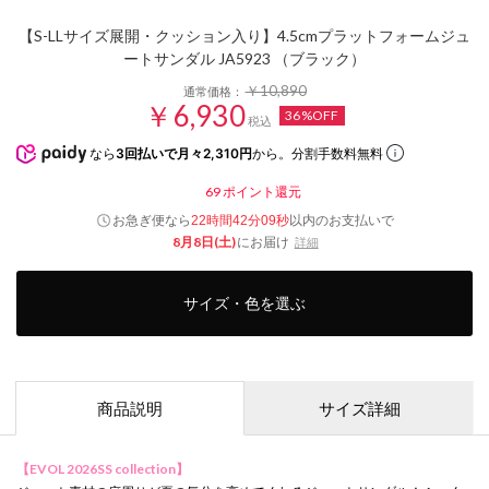
【S-LLサイズ展開・クッション入り】4.5cmプラットフォームジュ
ートサンダル JA5923 （ブラック）
￥10,890
通常価格：
￥6,930
36%OFF
税込
なら
3回払いで月々2,310円
から。分割手数料無料
69
ポイント還元
お急ぎ便なら
以内
のお支払いで
22時間42分07秒
8月8日(土)
にお届け
詳細
サイズ・色を選ぶ
商品説明
サイズ詳細
【EVOL 2026SS collection】