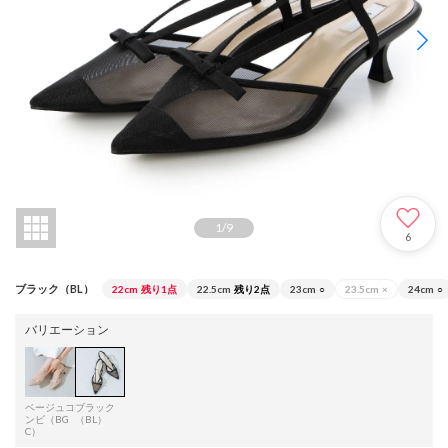
1
/
9
6
ブラック（BL）
22cm
残り1点
22.5cm
残り2点
23cm
○
23.5cm
×
24cm
○
バリエーション
ベージュコ
ブラック
ンビ（BG
（BL）
C）