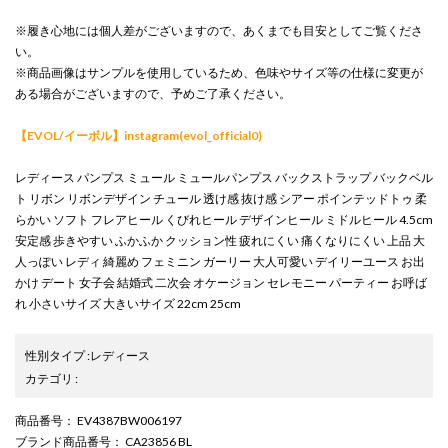
※履き心地には個人差がございますので、あくまでも目安としてご覧くださ
い。
※商品画像はサンプルを使用しているため、色味やサイズ等の仕様に変更が
ある場合がございますので、予めご了承ください。
【EVOL/イーボル】instagram(evol_official0)
レディース パンプス ミュール ミュールパンプス バックストラップ バックベル
ト リボン リボンデザイン チュール 透け感 抜け感 シアー ポインテッドトゥ 柔
らかい ソフト フレアヒール くびれヒール デザインヒール ミドルヒール 4.5cm
安定感 歩きやすい ふかふか クッション性 疲れにくい 痛くなりにくい 上品 大
人っぽい レディ 綺麗め フェミニン ガーリー 大人可愛い デイリーユース お出
かけ デート 女子会 結婚式 二次会 オケージョン セレモニー パーティー お呼ば
れ 小さいサイズ 大きいサイズ 22cm 25cm
性別タイプ
:
レディース
カテゴリ
:
商品番号
： EV4387BW006197
ブランド商品番号
： CA23856 BL