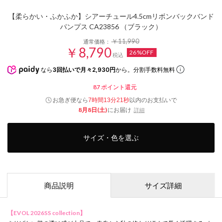
【柔らかい・ふかふか】シアーチュール4.5cmリボンバックバンド
パンプス CA23856 （ブラック）
￥11,990
通常価格：
￥8,790
26%OFF
税込
なら
3回払いで月々2,930円
から。分割手数料無料
87
ポイント還元
お急ぎ便なら
以内
のお支払いで
7時間13分20秒
8月8日(土)
にお届け
詳細
サイズ・色を選ぶ
商品説明
サイズ詳細
【EVOL 2026SS collection】