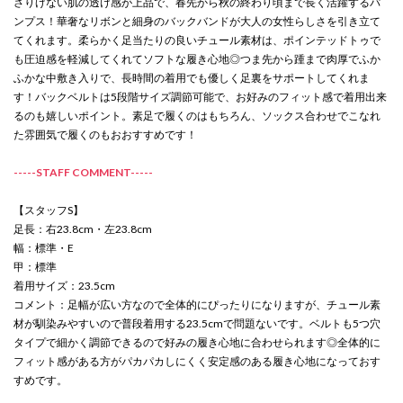
さりげない肌の透け感が上品で、春先から秋の終わり頃まで長く活躍するパ
ンプス！華奢なリボンと細身のバックバンドが大人の女性らしさを引き立て
てくれます。柔らかく足当たりの良いチュール素材は、ポインテッドトゥで
も圧迫感を軽減してくれてソフトな履き心地◎つま先から踵まで肉厚でふか
ふかな中敷き入りで、長時間の着用でも優しく足裏をサポートしてくれま
す！バックベルトは5段階サイズ調節可能で、お好みのフィット感で着用出来
るのも嬉しいポイント。素足で履くのはもちろん、ソックス合わせでこなれ
た雰囲気で履くのもおおすすめです！
-----STAFF COMMENT-----
【スタッフS】
足長：右23.8cm・左23.8cm
幅：標準・E
甲：標準
着用サイズ：23.5cm
コメント：足幅が広い方なので全体的にぴったりになりますが、チュール素
材が馴染みやすいので普段着用する23.5cmで問題ないです。ベルトも5つ穴
タイプで細かく調節できるので好みの履き心地に合わせられます◎全体的に
フィット感がある方がパカパカしにくく安定感のある履き心地になっておす
すめです。