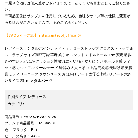
※履き心地には個人差がございますので、あくまでも目安としてご覧くださ
い。
※商品画像はサンプルを使用しているため、色味やサイズ等の仕様に変更が
ある場合がございますので、予めご了承ください。
【EVOL/イーボル】instagram(evol_official0)
レディース サンダル ポインテッドトゥ ナローストラップ クロスストラップ 細
ストラップ サイズ調節可能 華奢 柔らかい ソフト ミドルヒール 4cm 安定感 歩
きやすい ふかふか クッション性 疲れにくい 痛くなりにくい ホールド感 フィ
ット感 カジュアル クール モード 綺麗め 大人っぽい 上品 高級感 美脚効果 美脚
見え デイリーユース タウンユース お出かけ デート 女子会 旅行 リゾート 大き
いサイズ 25cm メタルパーツ
性別タイプ
:
レディース
カテゴリ
:
商品番号
： EV4387BW006120
ブランド商品番号
： JA5895 BL
色
： ブラック（BL）
ヒールの高さ
： 4.0cm