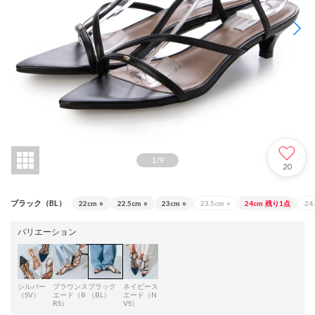
1
/
9
20
ブラック（BL）
22cm
○
22.5cm
○
23cm
○
23.5cm
×
24cm
残り1点
24
バリエーション
シルバー
ブラウンス
ブラック
ネイビース
（SV）
エード（B
（BL）
エード（N
RS）
VS）