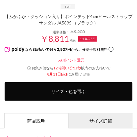
【ふかふか・クッション入り】ポインテッド4cmヒールストラップ
サンダル JA5895 （ブラック）
￥9,900
通常価格：
￥8,811
11%OFF
税込
なら
3回払いで月々2,937円
から。分割手数料無料
88
ポイント還元
お急ぎ便なら
以内
のお支払いで
12時間07分49秒
8月11日(火)
にお届け
詳細
サイズ・色を選ぶ
商品説明
サイズ詳細