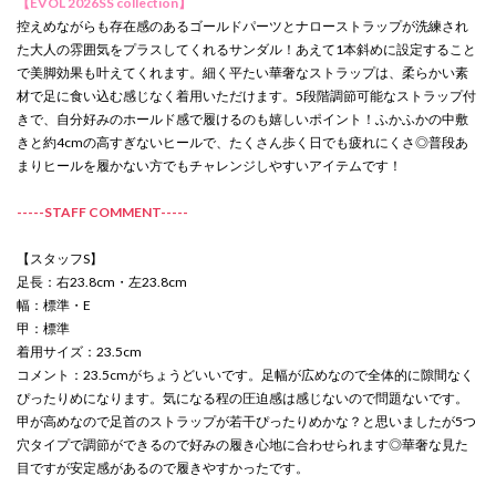
【EVOL 2026SS collection】
控えめながらも存在感のあるゴールドパーツとナローストラップが洗練され
た大人の雰囲気をプラスしてくれるサンダル！あえて1本斜めに設定すること
で美脚効果も叶えてくれます。細く平たい華奢なストラップは、柔らかい素
材で足に食い込む感じなく着用いただけます。5段階調節可能なストラップ付
きで、自分好みのホールド感で履けるのも嬉しいポイント！ふかふかの中敷
きと約4cmの高すぎないヒールで、たくさん歩く日でも疲れにくさ◎普段あ
まりヒールを履かない方でもチャレンジしやすいアイテムです！
-----STAFF COMMENT-----
【スタッフS】
足長：右23.8cm・左23.8cm
幅：標準・E
甲：標準
着用サイズ：23.5cm
コメント：23.5cmがちょうどいいです。足幅が広めなので全体的に隙間なく
ぴったりめになります。気になる程の圧迫感は感じないので問題ないです。
甲が高めなので足首のストラップが若干ぴったりめかな？と思いましたが5つ
穴タイプで調節ができるので好みの履き心地に合わせられます◎華奢な見た
目ですが安定感があるので履きやすかったです。