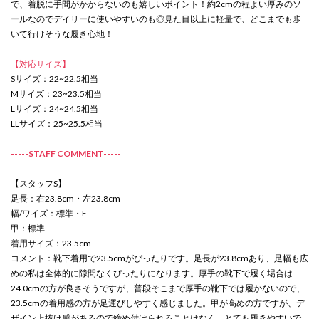
で、着脱に手間がかからないのも嬉しいポイント！約2cmの程よい厚みのソ
ールなのでデイリーに使いやすいのも◎見た目以上に軽量で、どこまでも歩
いて行けそうな履き心地！
【対応サイズ】
Sサイズ：22~22.5相当
Mサイズ：23~23.5相当
Lサイズ：24~24.5相当
LLサイズ：25~25.5相当
-----STAFF COMMENT-----
【スタッフS】
足長：右23.8cm・左23.8cm
幅/ワイズ：標準・E
甲：標準
着用サイズ：23.5cm
コメント：靴下着用で23.5cmがぴったりです。足長が23.8cmあり、足幅も広
めの私は全体的に隙間なくぴったりになります。厚手の靴下で履く場合は
24.0cmの方が良さそうですが、普段そこまで厚手の靴下では履かないので、
23.5cmの着用感の方が足運びしやすく感じました。甲が高めの方ですが、デ
ザイン上抜け感があるので締め付けられることはなく、とても履きやすいで