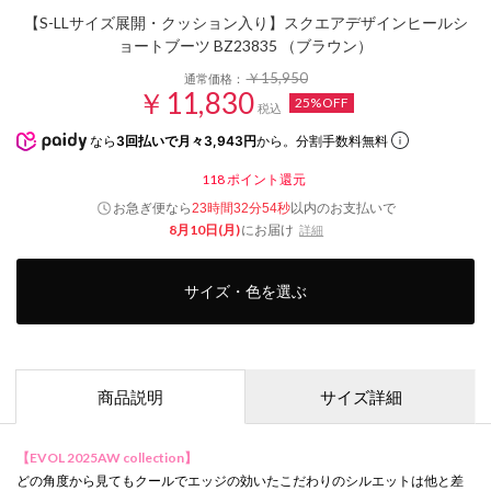
【S-LLサイズ展開・クッション入り】スクエアデザインヒールシ
ョートブーツ BZ23835 （ブラウン）
￥15,950
通常価格：
￥11,830
25%OFF
税込
なら
3回払いで月々3,943円
から。分割手数料無料
118
ポイント還元
お急ぎ便なら
以内
のお支払いで
23時間32分53秒
8月10日(月)
にお届け
詳細
サイズ・色を選ぶ
商品説明
サイズ詳細
【EVOL 2025AW collection】
どの角度から見てもクールでエッジの効いたこだわりのシルエットは他と差