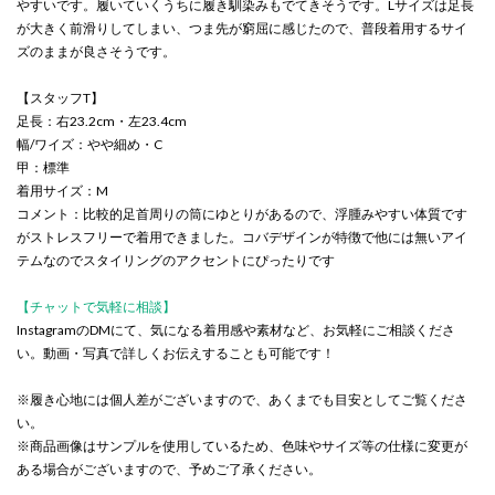
やすいです。履いていくうちに履き馴染みもでてきそうです。Lサイズは足長
が大きく前滑りしてしまい、つま先が窮屈に感じたので、普段着用するサイ
ズのままが良さそうです。
【スタッフT】
足長：右23.2cm・左23.4cm
幅/ワイズ：やや細め・C
甲：標準
着用サイズ：M
コメント：比較的足首周りの筒にゆとりがあるので、浮腫みやすい体質です
がストレスフリーで着用できました。コバデザインが特徴で他には無いアイ
テムなのでスタイリングのアクセントにぴったりです
【チャットで気軽に相談】
InstagramのDMにて、気になる着用感や素材など、お気軽にご相談くださ
い。動画・写真で詳しくお伝えすることも可能です！
※履き心地には個人差がございますので、あくまでも目安としてご覧くださ
い。
※商品画像はサンプルを使用しているため、色味やサイズ等の仕様に変更が
ある場合がございますので、予めご了承ください。