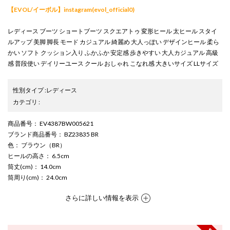
【EVOL/イーボル】instagram(evol_official0)
レディース ブーツ ショートブーツ スクエアトゥ 変形ヒール 太ヒール スタイ
ルアップ 美脚 脚長 モード カジュアル 綺麗め 大人っぽい デザインヒール 柔ら
かい ソフト クッション入り ふかふか 安定感 歩きやすい 大人カジュアル 高級
感 普段使い デイリーユース クール おしゃれ こなれ感 大きいサイズ LLサイズ
性別タイプ
:
レディース
カテゴリ
:
商品番号
： EV4387BW005621
ブランド商品番号
： BZ23835 BR
色
： ブラウン（BR）
ヒールの高さ
： 6.5cm
筒丈(cm)
： 14.0cm
筒周り(cm)
： 24.0cm
さらに詳しい情報を表示