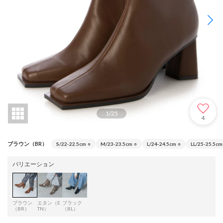
1
/
25
4
ブラウン（BR）
S/22-22.5cm
○
M/23-23.5cm
○
L/24-24.5cm
○
LL/25-25.5cm
バリエーション
ブラウン
エタン（E
ブラック
（BR）
TN）
（BL）