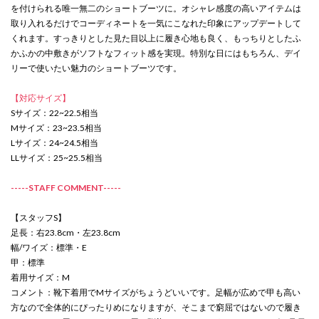
を付けられる唯一無二のショートブーツに。オシャレ感度の高いアイテムは
取り入れるだけでコーディネートを一気にこなれた印象にアップデートして
くれます。すっきりとした見た目以上に履き心地も良く、もっちりとしたふ
かふかの中敷きがソフトなフィット感を実現。特別な日にはもちろん、デイ
リーで使いたい魅力のショートブーツです。
【対応サイズ】
Sサイズ：22~22.5相当
Mサイズ：23~23.5相当
Lサイズ：24~24.5相当
LLサイズ：25~25.5相当
-----STAFF COMMENT-----
【スタッフS】
足長：右23.8cm・左23.8cm
幅/ワイズ：標準・E
甲：標準
着用サイズ：M
コメント：靴下着用でMサイズがちょうどいいです。足幅が広めで甲も高い
方なので全体的にぴったりめになりますが、そこまで窮屈ではないので履き