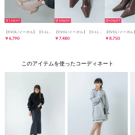
51%
50%
45%
【EVOL/イーボル】 【S-LLサイズ展開・美脚効果あり】ニットベルトショートブーツ BZ23842 （ベージュ）
【EVOL/イーボル】 【S-LLサイズ展開・柔らかい】ストレッチ6cmショートブーツ BZ23840 （ブラウン）
￥6,790
￥7,480
￥8,750
このアイテムを使ったコーディネート