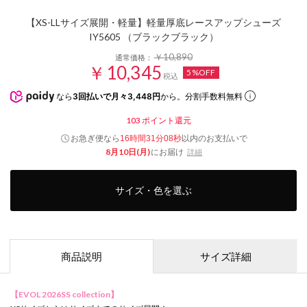
【XS-LLサイズ展開・軽量】軽量厚底レースアップシューズ
IY5605 （ブラックブラック）
￥10,890
通常価格：
￥10,345
5%OFF
税込
なら
3回払いで月々3,448円
から。分割手数料無料
103
ポイント還元
お急ぎ便なら
以内
のお支払いで
16時間31分06秒
8月10日(月)
にお届け
詳細
サイズ・色を選ぶ
商品説明
サイズ詳細
【EVOL 2026SS collection】