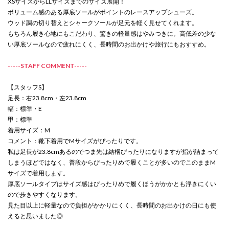
XSサイズからLLサイズまでのサイズ展開！
ボリューム感のある厚底ソールがポイントのレースアップシューズ。
ウッド調の切り替えとシャークソールが足元を軽く見せてくれます。
もちろん履き心地にもこだわり、驚きの軽量感はやみつきに。高低差の少な
い厚底ソールなので疲れにくく、長時間のお出かけや旅行にもおすすめ。
-----STAFF COMMENT-----
【スタッフS】
足長：右23.8cm・左23.8cm
幅：標準・E
甲：標準
着用サイズ：M
コメント：靴下着用でMサイズがぴったりです。
私は足長が23.8cmあるのでつま先は結構ぴったりになりますが指が詰まって
しまうほどではなく、普段からぴったりめで履くことが多いのでこのままM
サイズで着用します。
厚底ソールタイプはサイズ感はぴったりめで履くほうがかかとも浮きにくい
ので歩きやすくなります。
見た目以上に軽量なので負担がかかりにくく、長時間のお出かけの日にも使
えると思いました◎