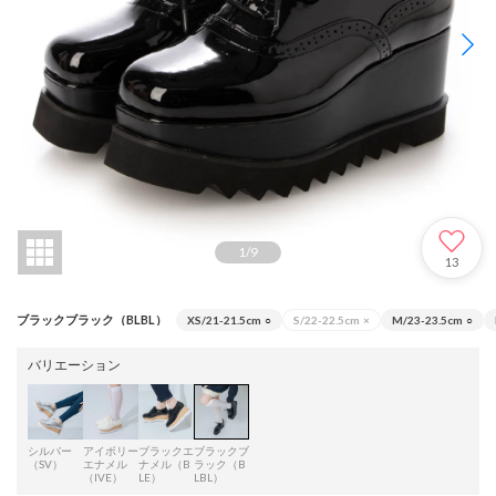
1
/
9
13
ブラックブラック（BLBL）
XS/21-21.5cm
○
S/22-22.5cm
×
M/23-23.5cm
○
バリエーション
シルバー
アイボリー
ブラックエ
ブラックブ
（SV）
エナメル
ナメル（B
ラック（B
（IVE）
LE）
LBL）