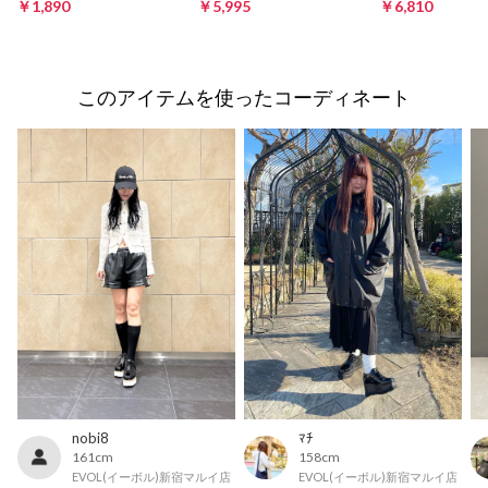
￥1,890
￥5,995
￥6,810
このアイテムを使ったコーディネート
nobi8
ﾏﾁ
161cm
158cm
EVOL(イーボル)新宿マルイ店
EVOL(イーボル)新宿マルイ店