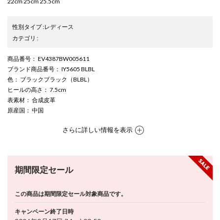
22cm 25cm 25.5cm
性別タイプ
:
レディース
カテゴリ
:
商品番号
： EV4387BW005611
ブランド商品番号
： IY5605 BLBL
色
： ブラックブラック（BLBL）
ヒールの高さ
： 7.5cm
表素材
： 合成皮革
原産国
： 中国
さらに詳しい情報を表示
期間限定セール
この商品は期間限定セール対象商品です。
キャンペーン終了日時