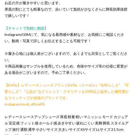
お足の方が履きやすいと思います。
厚底の割にとても軽量なので、歩いていて負担が少なくさらに脚長効果抜群
で嬉しいです！
【チャットで気軽に相談】
InstagramのDMにて、気になる着用感や素材など、お気軽にご相談くださ
い。動画・写真で詳しくお伝えすることも可能です！
※履き心地には個人差がございますので、あくまでも目安としてご覧くださ
い。
※商品画像はサンプルを使用しているため、色味やサイズ等の仕様に変更が
ある場合がございますので、予めご了承ください。
【EVOL】レディースシューズブランドEVOL（イーボル）“女性らしさ”、“可
愛らしさ”、“上品さ”などトレンド・クオリティを20年以上追求した個性豊か
なラインナップが自慢のブランドです。
instagram(evol_official0)
レディース レースアップシューズ 厚底 軽量 軽い マニッシュ モード カジュア
ル 安定感 フィット感 ホールド感 歩きやすい 疲れにくい 美脚 脚長 スタイルア
ップ 旅行 通勤 通学 小さいサイズ 大きいサイズ XSサイズ LLサイズ 21.5cm