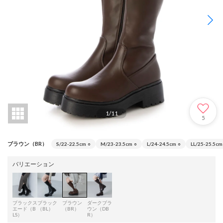
1
/
11
5
ブラウン（BR）
S/22-22.5cm
○
M/23-23.5cm
○
L/24-24.5cm
○
LL/25-25.5cm
バリエーション
ブラックス
ブラック
ブラウン
ダークブラ
エード（B
（BL）
（BR）
ウン（DB
LS）
R）