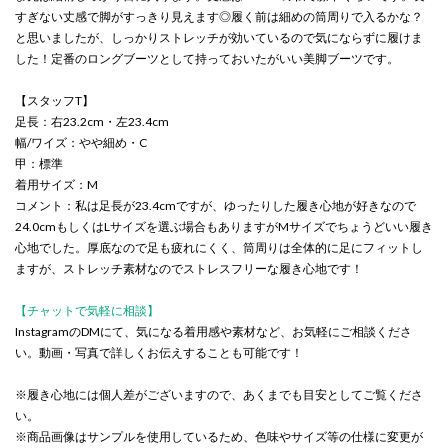
すぎない丈感で脚がすっきり見えます◎履く前は細めの筒周りで入るかな？
と思いましたが、しっかりストレッチが効いているので気にならずに履けま
した！定番のロングブーツとして持っておいたがいい美脚ブーツです。
【スタッフT】
足長：右23.2cm・左23.4cm
幅/ワイズ：やや細め・C
甲：標準
着用サイズ：M
コメント：私は足長が23.4cmですが、ゆったりした履き心地が好きなので
24.0cmもしくはLサイズを選ぶ場合もありますがMサイズでちょうどいい履き
心地でした。厚底なので足も疲れにくく、筒周りは全体的に足にフィットし
ますが、ストレッチ素材なのでストレスフリーな履き心地です！
【チャットで気軽に相談】
InstagramのDMにて、気になる着用感や素材など、お気軽にご相談くださ
い。動画・写真で詳しくお伝えすることも可能です！
※履き心地には個人差がございますので、あくまでも目安としてご覧くださ
い。
※商品画像はサンプルを使用しているため、色味やサイズ等の仕様に変更が