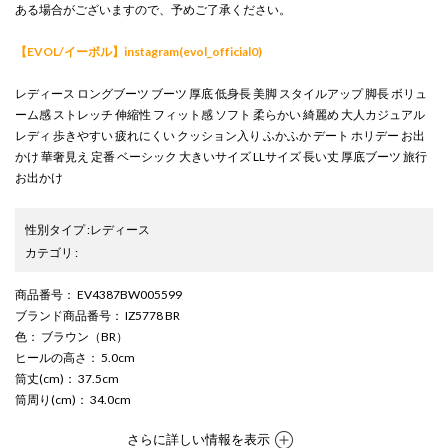
ある場合がございますので、予めご了承ください。
【EVOL/イーボル】instagram(evol_official0)
レディース ロングブーツ ブーツ 厚底 低身長 美脚 スタイルアップ 脚長 ボリュ
ーム感 ストレッチ 伸縮性 フィット感 ソフト 柔らかい 綺麗め 大人カジュアル
レディ 歩きやすい 疲れにくい クッション入り ふかふか デート ホリデー お出
かけ 華奢見え 定番 ベーシック 大きいサイズ LLサイズ 長い丈 厚底ブーツ 旅行
お出かけ
性別タイプ
:
レディース
カテゴリ
:
商品番号
： EV4387BW005599
ブランド商品番号
： IZ5778 BR
色
： ブラウン（BR）
ヒールの高さ
： 5.0cm
筒丈(cm)
： 37.5cm
筒周り(cm)
： 34.0cm
さらに詳しい情報を表示