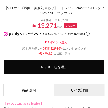
【S-LLサイズ展開・美脚効果あり】ストレッチ5cmソールロングブ
ーツ IZ5778 （ブラウン）
￥13,970
通常価格：
￥13,271
5%OFF
税込
なら
3回払いで月々4,423円
から。分割手数料無料
132
ポイント還元
お急ぎ便なら
以内
のお支払いで
0時間42分35秒
8月8日(土)
にお届け
詳細
サイズ・色を選ぶ
商品説明
サイズ詳細
【EVOL 2026AW collection】