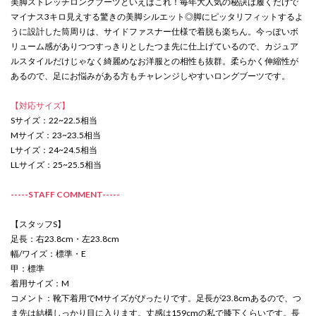
美脚ストレッチロングブーツといえばこれ！毎年大人気の秘訣は履くだけで
マイナス3キロ見えする驚きの美脚シルエット◎脚にピッタリフィットするよ
うに設計した筒周りは、サイドファスナー仕様で着脱も楽ちん。今っぽいボ
リューム感がありつつすっきりとしたつま先に仕上げているので、カジュア
ルスタイルだけじゃなく綺麗めなお洋服との相性も抜群。柔らかく伸縮性が
あるので、足にお悩みがある方もチャレンジしやすいロングブーツです。
【対応サイズ】
Sサイズ：22~22.5相当
Mサイズ：23~23.5相当
Lサイズ：24~24.5相当
LLサイズ：25~25.5相当
-----STAFF COMMENT-----
【スタッフS】
足長：右23.8cm・左23.8cm
幅/ワイズ：標準・E
甲：標準
着用サイズ：M
コメント：靴下着用でMサイズがぴったりです。足長が23.8cmあるので、つ
ま先は結構しっかり目に入ります。丈感は159cmの私で膝下くらいです。長