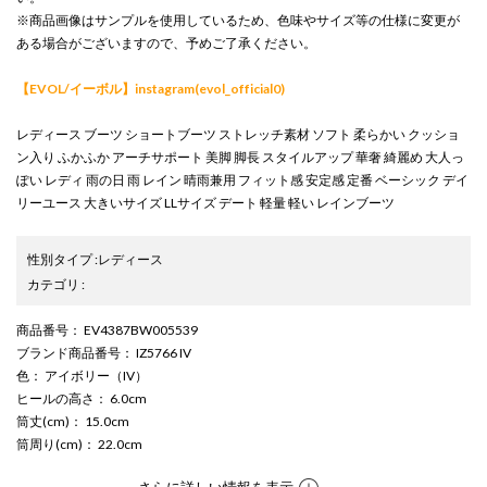
※商品画像はサンプルを使用しているため、色味やサイズ等の仕様に変更が
ある場合がございますので、予めご了承ください。
【EVOL/イーボル】instagram(evol_official0)
レディース ブーツ ショートブーツ ストレッチ素材 ソフト 柔らかい クッショ
ン入り ふかふか アーチサポート 美脚 脚長 スタイルアップ 華奢 綺麗め 大人っ
ぽい レディ 雨の日 雨 レイン 晴雨兼用 フィット感 安定感 定番 ベーシック デイ
リーユース 大きいサイズ LLサイズ デート 軽量 軽い レインブーツ
性別タイプ
:
レディース
カテゴリ
:
商品番号
： EV4387BW005539
ブランド商品番号
： IZ5766 IV
色
： アイボリー（IV）
ヒールの高さ
： 6.0cm
筒丈(cm)
： 15.0cm
筒周り(cm)
： 22.0cm