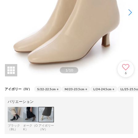
1
/
10
6
アイボリー（IV）
S/22-22.5cm
○
M/23-23.5cm
○
L/24-24.5cm
○
LL/25-25.5
バリエーション
ブラック
オーク（O
アイボリー
（BL）
K）
（IV）