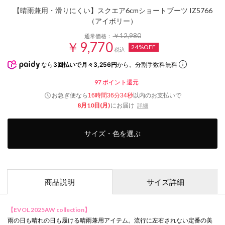
【晴雨兼用・滑りにくい】スクエア6cmショートブーツ IZ5766
（アイボリー）
￥12,980
通常価格：
￥9,770
24%OFF
税込
なら
3回払いで月々3,256円
から。分割手数料無料
97
ポイント還元
お急ぎ便なら
以内
のお支払いで
16時間36分33秒
8月10日(月)
にお届け
詳細
サイズ・色を選ぶ
商品説明
サイズ詳細
【EVOL 2025AW collection】
雨の日も晴れの日も履ける晴雨兼用アイテム。流行に左右されない定番の美