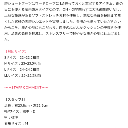
脚ショートブーツはワードローブに1足持っておくと重宝するアイテム。雨の
日にも使える晴雨兼用タイプなので、ON・OFF問わずに大活躍間違いなし。
上品な艶感があるソフトストレッチ素材を使用し、無駄な余白を極限まで無
くした究極の美脚シルエットを実現しました。普段から使っていただきたい
からこそ、履き心地にもこだわり、肉厚のふかふかクッションの中敷きを使
用。足裏の負担を軽減し、ストレスフリーで軽やかな履き心地に仕上げまし
た。
【対応サイズ】
Sサイズ：22~22.5相当
Mサイズ：23~23.5相当
Lサイズ：24~24.5相当
LLサイズ：25~25.5相当
-----STAFF COMMENT-----
【スタッフS】
足長：右23.8cm・左23.8cm
幅/ワイズ：標準・E
甲：標準
着用サイズ：M