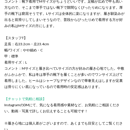
コメント：靴下着用でMサイズがちょうどいいです。足幅が広めで甲も高い
方なので、そこまで厚手ではない靴下で隙間なくぴったりめになります。厚
手の靴下は窮屈そうです。Lサイズは全体的に楽になりますが、履き馴染みが
出ると前滑りしてしまいそうなので、普段からぴったりめで着用する方が好
みの私はMサイズの方にします。
【スタッフT】
足長：右23.2cm・左23.4cm
幅/ワイズ：やや細め・C
甲：標準
着用サイズ：L
コメント：Mサイズと履き比べてLサイズの方が好みの履き心地でした。中敷
がふかふかで、私は冬は厚手の靴下を履くことが多いのでワンサイズ上げて
着用しました。ヒールはシャープなデザインなので華奢見えはしますが足裏
は滑りにくい底になっているので着用時の安定感はあります。
【チャットで気軽に相談】
InstagramのDMにて、気になる着用感や素材など、お気軽にご相談くださ
い。動画・写真で詳しくお伝えすることも可能です！
※履き心地には個人差がございますので、あくまでも目安としてご覧くださ
い。