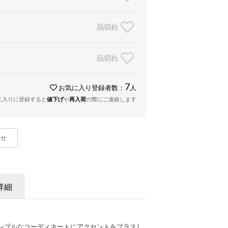
品切れ
品切れ
7
お気に入り登録者数：
人
に入りに登録すると
値下げ
や
再入荷
の際にご連絡します
わせ
詳細
ンプルなコーディネートにアクセントをプラスし