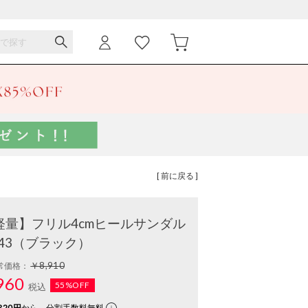
[ 前に戻る ]
・軽量】フリル4cmヒールサンダル
743（ブラック）
￥8,910
常価格：
960
55%OFF
税込
320円
から。分割手数料無料