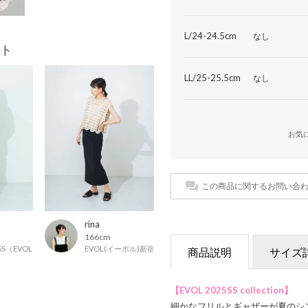
L/24-24.5cm
なし
ト
LL/25-25.5cm
なし
お気
この商品に関するお問い合
rina
166cm
ESS（EVOLプレス）
EVOL(イーボル)新宿マルイ店
商品説明
サイズ
【EVOL 2025SS collection】
細かなフリルとギャザーが夏のシ