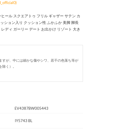
fficial0)
ーヒール スクエアトゥ フリル ギャザー サテン カ
ッション入り クッション性 ふかふか 美脚 脚長
 レディ ガーリー デート お出かけ リゾート 大き
ますが、中には細かな傷やシワ、若干の色落ち等が
を除く）。
EV4387BW005443
IY5743 BL