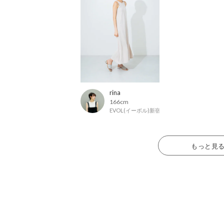
rina
166cm
EVOL(イーボル)新宿マルイ店
もっと見