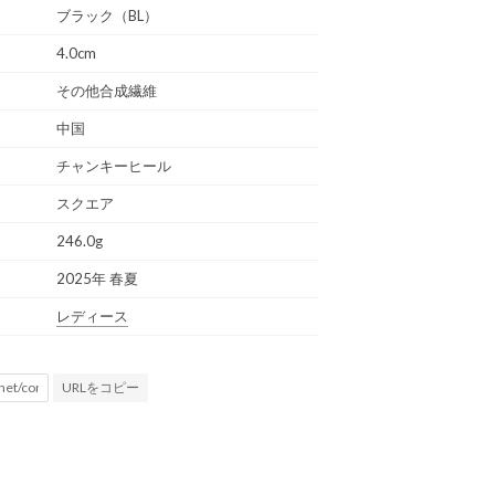
ブラック（BL）
4.0cm
その他合成繊維
中国
チャンキーヒール
スクエア
246.0g
2025年 春夏
レディース
URLをコピー