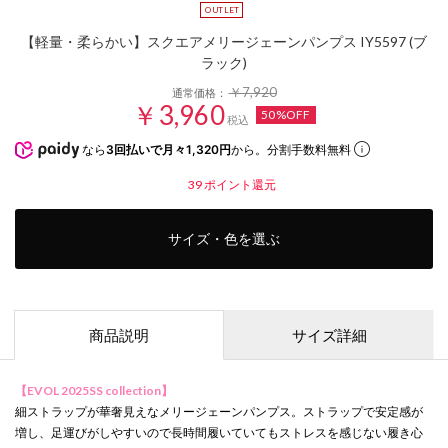
【軽量・柔らかい】スクエアメリージェーンパンプス IY5597 (ブ
ラック)
￥7,920
通常価格：
￥3,960
50%OFF
税込
なら
3回払いで月々1,320円
から。分割手数料無料
39
ポイント還元
サイズ・色を選ぶ
商品説明
サイズ詳細
【EVOL 2025SS collection】
細ストラップが華奢見えなメリージェーンパンプス。ストラップで安定感が
増し、足運びがしやすいので長時間履いていてもストレスを感じない履き心