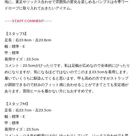
地に。素足やソックス合わせで雰囲気の変化を楽しめるパンプスは今季ワー
ドローブに取り入れておきたいアイテム。
-----STAFF COMMENT-----
【スタッフS】
足長：右23.8cm・左23.8cm
幅：標準・E
甲：標準
着用サイズ：23.5cm
コメント：23.5cmがぴったりです。私は足幅が広めなので全体的にぴったり
めになりますが、気になるほどではないのでこのまま23.5cmを着用します。
履いていくうちに馴染んでくると思います。甲も高めの方ですがストラップ
が調節できるので好みのフィット感に合わせることができてとても安定感が
あります。普段ヒールを履かない方にもおすすめです。
【スタッフM】
足長：右23.7cm・左23.5cm
幅：標準・E
甲：標準
着用サイズ：23.5cm
コメント：つま先や幅周りは少しゆったりしていて、ソックス合わせでも普