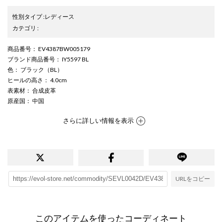
性別タイプ
:
レディース
カテゴリ
:
商品番号
： EV4387BW005179
ブランド商品番号
： IY5597 BL
色
： ブラック（BL）
ヒールの高さ
： 4.0cm
表素材
： 合成皮革
原産国
： 中国
さらに詳しい情報を表示
URLをコピー
このアイテムを使ったコーディネート