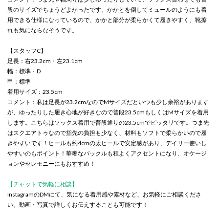
段のサイズでちょうどよかったです。かかとを倒してミュールのようにも着
用できる仕様になっているので、かかと部分が柔らかくて履きやすく、靴擦
れも気にならなそうです。
【スタッフC】
足長：右23.2cm・左23.1cm
幅：標準・D
甲：標準
着用サイズ：23.5cm
コメント：私は足長が23.2cmなのでMサイズだといつも少し余裕があります
が、ゆったりした履き心地が好きなので普段23.5cmもしくはMサイズを着用
します。こちらはソックス着用で普段通りの23.5cmでピッタリです。つま先
はスクエアトゥなので指先の負担も少なく、材料もソフトで柔らかいので履
きやすいです！ヒールも約4cmの太ヒールで安定感があり、デイリー使いし
やすいのもポイント！華奢なバックルも程よくアクセントになり、オケージ
ョンやセレモニーにもおすすめ！
【チャットで気軽に相談】
InstagramのDMにて、気になる着用感や素材など、お気軽にご相談くださ
い。動画・写真で詳しくお伝えすることも可能です！