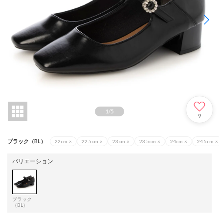
1
/
5
9
ブラック（BL）
22cm
×
22.5cm
×
23cm
×
23.5cm
×
24cm
×
24.5cm
×
バリエーション
ブラック
（BL）