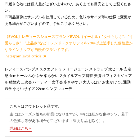
※履き心地には個人差がございますので、あくまでも目安としてご覧くださ
い。
※商品画像はサンプルを使用しているため、色味やサイズ等の仕様に変更が
ある場合がございますので、予めご了承ください。
【EVOL】レディースシューズブランドEVOL（イーボル）“女性らしさ”、“可
愛らしさ”、“上品さ”などトレンド・クオリティを20年以上追求した個性豊か
なラインナップが自慢のブランドです。
instagram(evol_official0)
レディース パンプス スクエアトゥ メリージェーン ストラップ 太ヒール 安定
感 4cmヒール ふかふか 柔らかい スタイルアップ 脚長 美脚 オフィスカジュア
ル 結婚式 二次会 パーティー 女子会 歩きやすい 大人っぽい お出かけ OL 通勤
通学 小さいサイズ 22cm シンプルコーデ
こちらはアウトレット品です。
主にはシーズン落ちの新品になりますが、中には細かな傷やシワ、若干
の色落ち等がある場合がございます（訳あり品を除く）。
詳細はこちら