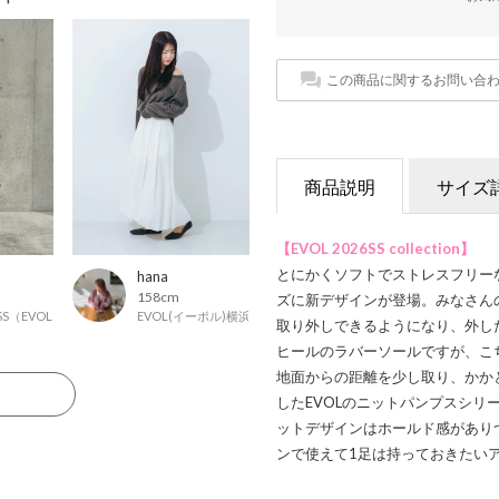
この商品に関するお問い合
商品説明
サイズ
【EVOL 2026SS collection】
とにかくソフトでストレスフリー
hana
158cm
ズに新デザインが登場。みなさん
ESS（EVOLプレス）
EVOL(イーボル)横浜ジョイナス店
取り外しできるようになり、外し
ヒールのラバーソールですが、こ
地面からの距離を少し取り、かか
る
したEVOLのニットパンプスシリ
ットデザインはホールド感があり
ンで使えて1足は持っておきたい