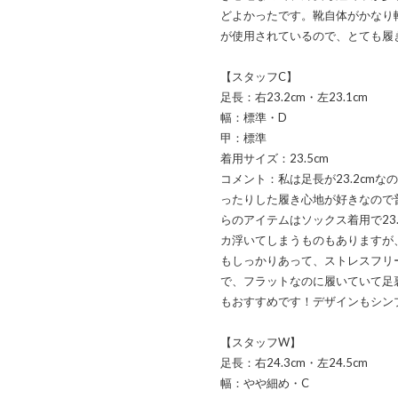
どよかったです。靴自体がかなり
が使用されているので、とても履
【スタッフC】
足長：右23.2cm・左23.1cm
幅：標準・D
甲：標準
着用サイズ：23.5cm
コメント：私は足長が23.2cm
ったりした履き心地が好きなので普
らのアイテムはソックス着用で23
カ浮いてしまうものもありますが
もしっかりあって、ストレスフリ
で、フラットなのに履いていて足
もおすすめです！デザインもシン
【スタッフW】
足長：右24.3cm・左24.5cm
幅：やや細め・C