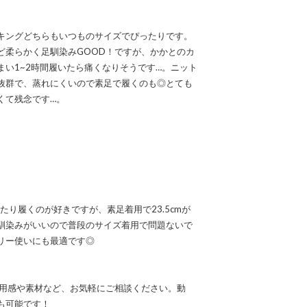
キングどちらもいつものサイズでぴったりです。
ど柔らかく足馴染みGOOD！ですが、かかとのカ
まい1~2時間履いたら痛くなりそうです…。ニット
抜群で、蒸れにくいので素足で履くのも◎とても
くて残念です…。
ったり履くのが好きですが、素足着用で23.5cmが
馴染みがいいので普段のサイズ着用で問題ないで
リー使いにも最適です◎
なる着用感や素材など、お気軽にご相談ください。動
も可能です！