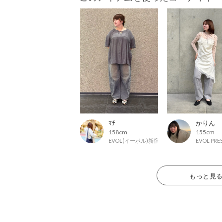
ﾏﾁ
かりん
158cm
155cm
EVOL(イーボル)新宿マルイ店
EVOL PR
もっと見