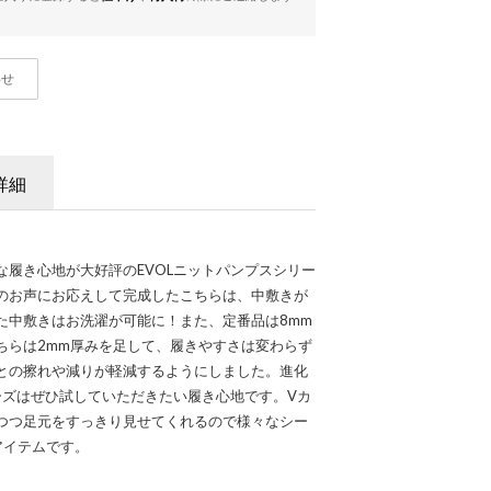
わせ
詳細
な履き心地が大好評のEVOLニットパンプスシリー
のお声にお応えして完成したこちらは、中敷きが
た中敷きはお洗濯が可能に！また、定番品は8mm
ちらは2mm厚みを足して、履きやすさは変わらず
との擦れや減りが軽減するようにしました。進化
ーズはぜひ試していただきたい履き心地です。Vカ
つつ足元をすっきり見せてくれるので様々なシー
アイテムです。