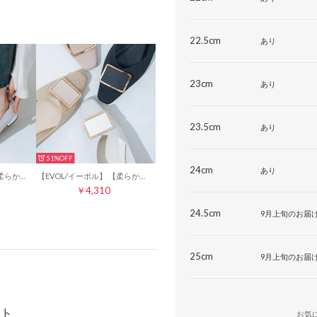
22.5cm
あり
23cm
あり
23.5cm
あり
51%
24cm
あり
【EVOL/イーボル】 【柔らかい・クッション入り】ビジューバックルソフトニットVカットパンプス JA5926 （シルバー）
【EVOL/イーボル】 【柔らかい・クッション入り】スクエアバックルソフトニットVカットパンプス JA5904 （シルバー）
￥4,310
24.5cm
9月上旬のお届
25cm
9月上旬のお届
ト
お気