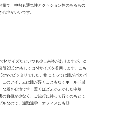
軽量で、中敷も通気性とクッション性のあるもの
き心地がいいです。
なのでMサイズだといつも少し余裕がありますが、ゆ
段23.5cmもしくはMサイズを着用します。こち
.5cmでピッタリでした。物によっては踵がパカパ
、このアイテムは踵が浮くこともなくホールド感
ーな履き心地です！驚くほどふかふかした中敷
裏の負担が少なく、ご旅行に持って行くのもとて
プルなので、通勤通学・オフィスにも◎