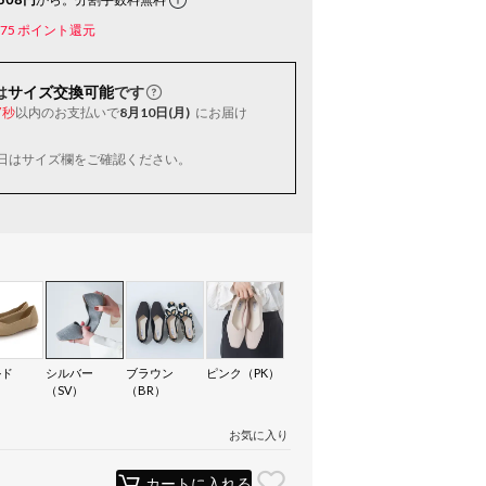
75
ポイント還元
は
サイズ交換可能
です
以内
のお支払いで
8月10日(月)
にお届け
6秒
日はサイズ欄をご確認ください。
ルド
シルバー
ブラウン
ピンク（PK）
）
（SV）
（BR）
お気に入り
カートに入れる