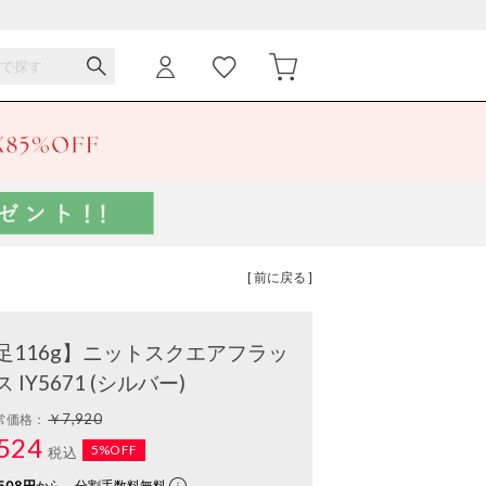
[ 前に戻る ]
116g】ニットスクエアフラッ
IY5671 (シルバー)
￥7,920
常価格：
524
5%OFF
税込
508円
から。分割手数料無料