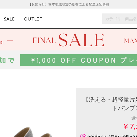
【お知らせ】熊本地域地震の影響による配送遅延
詳細
SALE
OUTLET
【洗える・超軽量片足
トパンプス 
通
￥7,
なら
3回払いで月々2,