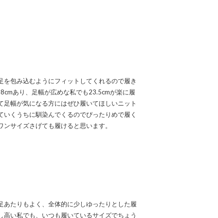
足を包み込むようにフィットしてくれるので履き
8cmあり、足幅が広めな私でも23.5cmが楽に履
て足幅が気になる方にはぜひ履いてほしいニット
ていくうちに馴染んでくるのでぴったりめで履く
ワンサイズさげても履けると思います。
足あたりもよく、全体的に少しゆったりとした履
し高い私でも、いつも履いているサイズでちょう