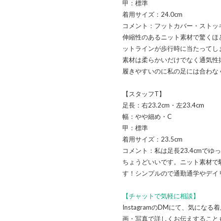
甲：標準
着用サイズ：24.0cm
コメント：フットカバー・ストッ
伸縮性のあるニット素材で驚くほ
ットラインが歩行時に当たってし
素材は柔らかいだけでなく通気性
履きやすいのに私の足には合わな
【スタッフT】
足長：右23.2cm・左23.4cm
幅：やや細め・C
甲：標準
着用サイズ：23.5cm
コメント：私は足長23.4cmでゆ
ちょうどいいです。ニット素材で
す！シンプルので通勤通学やデイ
【チャットで気軽に相談】
InstagramのDMにて、気に
画・写真で詳しくお伝えすること