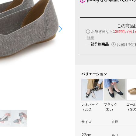
この商品
お急ぎ便なら
12時間57分1
詳細
一部予約商品
お届け予定
バリエーション
レオパード
ブラック
ゴー
（LEO）
（BL）
（GD
サイズ
在庫
22cm
あり