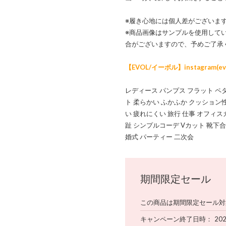
※履き心地には個人差がございま
※商品画像はサンプルを使用して
合がございますので、予めご了承
【EVOL/イーボル】instagram(evol_
レディース パンプス フラット ペ
ト 柔らかい ふかふか クッション
い 疲れにくい 旅行 仕事 オフィス
趾 シンプルコーデ Vカット 靴下合わ
婚式 パーティー 二次会
期間限定セール
この商品は期間限定セール対
キャンペーン終了日時
20