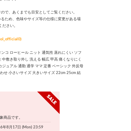
すので、あくまでも目安としてご覧ください。
いるため、色味やサイズ等の仕様に変更がある場
ください。
official0)
タンコ ローヒール ニット 通気性 蒸れにくい ソフ
性 中敷き取り外し 洗える 幅広 甲高 痛くなりにく
カジュアル 通勤 通学 ママ 定番 ベーシック 外反母
せ 小さいサイズ 大きいサイズ 22cm 25cm 結
象商品です。
26年8月17日 (Mon) 23:59