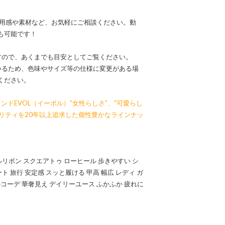
なる着用感や素材など、お気軽にご相談ください。動
も可能です！
すので、あくまでも目安としてご覧ください。
いるため、色味やサイズ等の仕様に変更がある場
ください。
ンドEVOL（イーボル）“女性らしさ”、“可愛らし
オリティを20年以上追求した個性豊かなラインナッ
ルリボン スクエアトゥ ローヒール 歩きやすい シ
ト 旅行 安定感 スッと履ける 甲高 幅広 レディ ガ
コーデ 華奢見え デイリーユース ふかふか 疲れに