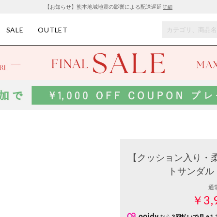
【お知らせ】熊本地域地震の影響による配送遅延
詳細
SALE
OUTLET
【クッション入り・
トサンダル I
通
￥3,
なら
3回払いで月々1,