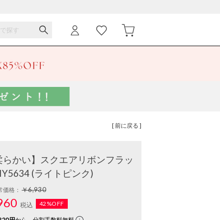
[ 前に戻る ]
柔らかい】スクエアリボンフラッ
Y5634 (ライトピンク)
￥6,930
常価格：
960
42%OFF
税込
320円
から。分割手数料無料