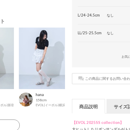
L/24-24.5cm
なし
ト
LL/25-25.5cm
なし
お気
この商品に関するお問い合
hana
158cm
イーボル)新宿マルイ店
EVOL(イーボル)横浜ジョイナス店
商品説明
サイズ
【EVOL 2025SS collection】
る
大ヒットしたリボンサンダルがト