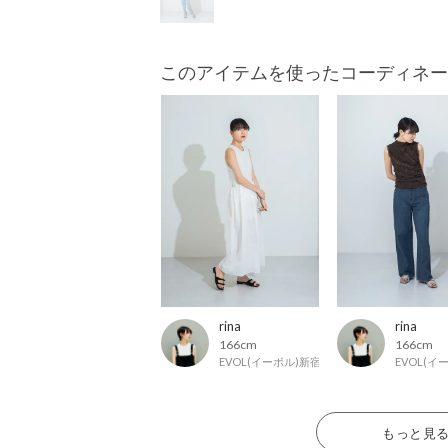
このアイテムを使ったコーディネー
rina
rina
166cm
166cm
EVOL(イーボル)新宿マルイ店
EVOL(
もっと見