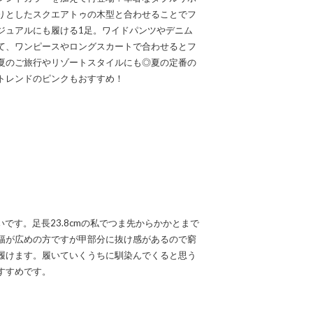
りとしたスクエアトゥの木型と合わせることでフ
ジュアルにも履ける1足。ワイドパンツやデニム
て、ワンピースやロングスカートで合わせるとフ
夏のご旅行やリゾートスタイルにも◎夏の定番の
トレンドのピンクもおすすめ！
です。足長23.8cmの私でつま先からかかとまで
幅が広めの方ですが甲部分に抜け感があるので窮
履けます。履いていくうちに馴染んでくると思う
すすめです。