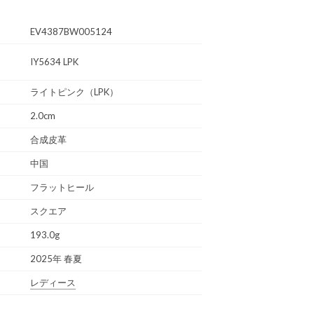
EV4387BW005124
IY5634 LPK
ライトピンク（LPK）
2.0cm
合成皮革
中国
フラットヒール
スクエア
193.0g
2025年 春夏
レディース