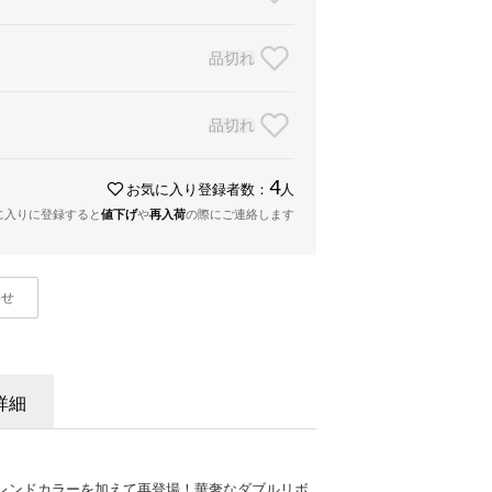
品切れ
品切れ
4
お気に入り登録者数：
人
に入りに登録すると
値下げ
や
再入荷
の際にご連絡します
わせ
詳細
レンドカラーを加えて再登場！華奢なダブルリボ