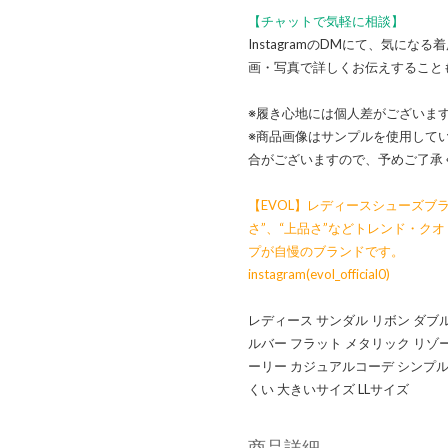
【チャットで気軽に相談】
InstagramのDMにて、気に
画・写真で詳しくお伝えすること
※履き心地には個人差がございま
※商品画像はサンプルを使用して
合がございますので、予めご了承
【EVOL】レディースシューズブラ
さ”、“上品さ”などトレンド・ク
プが自慢のブランドです。
instagram(evol_official0)
レディース サンダル リボン ダブ
ルバー フラット メタリック リゾー
ーリー カジュアルコーデ シンプル
くい 大きいサイズ LLサイズ
商品詳細