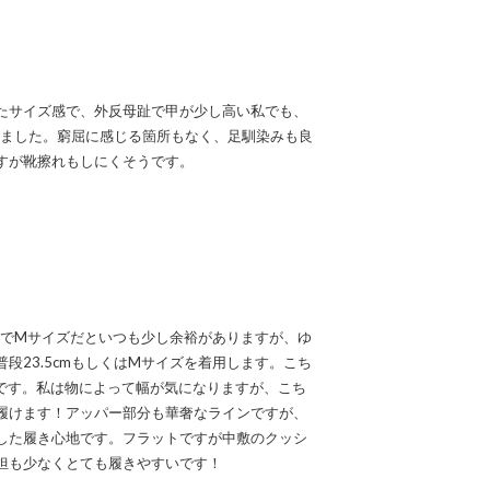
たサイズ感で、外反母趾で甲が少し高い私でも、
履けました。窮屈に感じる箇所もなく、足馴染みも良
すが靴擦れもしにくそうです。
なのでMサイズだといつも少し余裕がありますが、ゆ
段23.5cmもしくはMサイズを着用します。こち
です。私は物によって幅が気になりますが、こち
履けます！アッパー部分も華奢なラインですが、
した履き心地です。フラットですが中敷のクッシ
担も少なくとても履きやすいです！