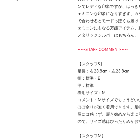
ンでレディな印象ですが、はっき
ェミニンな印象になりすぎず、カ
で合わせるとモードっぽくも履け
ェミニンにもなる万能アイテム。
メタリックシルバーはもちろん、
-----STAFF COMMENT-----
【スタッフS】
足長：右23.8cm・左23.8cm
幅：標準・E
甲：標準
着用サイズ：M
コメント：Mサイズでちょうどいい
ほぼ余りが無く着用できます。足
屈には感じず、履き始めから楽に
ので、サイズ感はぴったりめがお
【スタッフM】