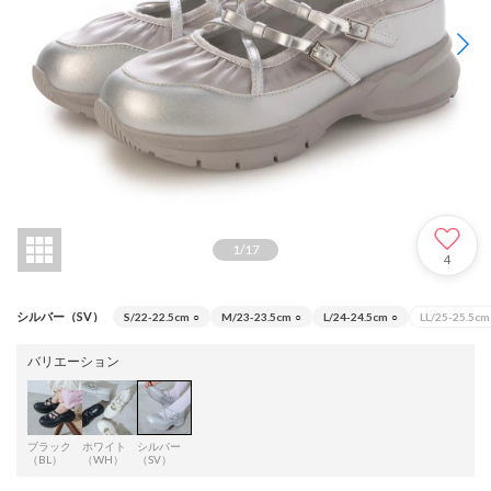
1
/
17
4
シルバー（SV）
S/22-22.5cm
○
M/23-23.5cm
○
L/24-24.5cm
○
LL/25-25.5cm
バリエーション
ブラック
ホワイト
シルバー
（BL）
（WH）
（SV）