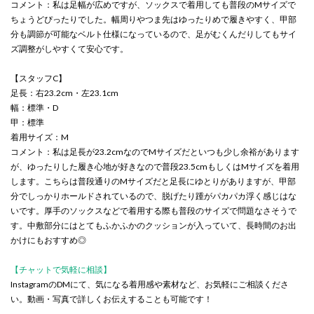
コメント：私は足幅が広めですが、ソックスで着用しても普段のMサイズで
ちょうどぴったりでした。幅周りやつま先はゆったりめで履きやすく、甲部
分も調節が可能なベルト仕様になっているので、足がむくんだりしてもサイ
ズ調整がしやすくて安心です。
【スタッフC】
足長：右23.2cm・左23.1cm
幅：標準・D
甲：標準
着用サイズ：M
コメント：私は足長が23.2cmなのでMサイズだといつも少し余裕があります
が、ゆったりした履き心地が好きなので普段23.5cmもしくはMサイズを着用
します。こちらは普段通りのMサイズだと足長にゆとりがありますが、甲部
分でしっかりホールドされているので、脱げたり踵がパカパカ浮く感じはな
いです。厚手のソックスなどで着用する際も普段のサイズで問題なさそうで
す。中敷部分にはとてもふかふかのクッションが入っていて、長時間のお出
かけにもおすすめ◎
【チャットで気軽に相談】
InstagramのDMにて、気になる着用感や素材など、お気軽にご相談くださ
い。動画・写真で詳しくお伝えすることも可能です！