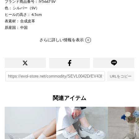
ブランド商品番号
： IY5667 SV
色
： シルバー（SV）
ヒールの高さ
： 4.5cm
表素材
： 合成皮革
原産国
： 中国
さらに詳しい情報を表示
URLをコピー
関連アイテム