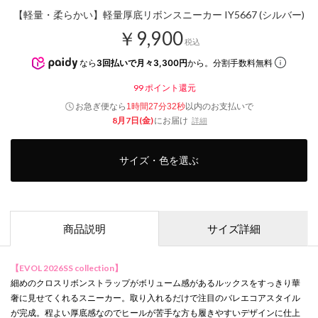
【軽量・柔らかい】軽量厚底リボンスニーカー IY5667 (シルバー)
￥9,900
税込
なら
3回払いで月々3,300円
から。分割手数料無料
99
ポイント還元
お急ぎ便なら
以内
のお支払いで
1時間27分31秒
8月7日(金)
にお届け
詳細
サイズ・色を選ぶ
商品説明
サイズ詳細
【EVOL 2026SS collection】
細めのクロスリボンストラップがボリューム感があるルックスをすっきり華
奢に見せてくれるスニーカー。取り入れるだけで注目のバレエコアスタイル
が完成。程よい厚底感なのでヒールが苦手な方も履きやすいデザインに仕上