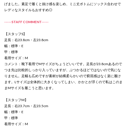
げました。素足で履くと抜け感を楽しめ、ミニ丈ボトムにソックス合わせで
レディなスタイルもおすすめ◎
-----STAFF COMMENT-----
【スタッフS】
足長：右23.8cm・左23.8cm
幅：標準・E
甲：標準
着用サイズ：M
コメント：靴下着用でMサイズがちょうどいいです。足長が23.8cmあるので
つま先は比較的しっかり入っていますが、ぶつかるほどではないので気にな
りません。足幅も広めですが素材が結構柔らかいので窮屈感はなく楽に履け
ます。Lサイズは全体的に大きくなってしまい、かかとが浮くので私はこのま
まMサイズを履こうと思います。
【スタッフM】
足長：右23.7cm・左23.5cm
幅：標準・E
甲：標準
着用サイズ：M