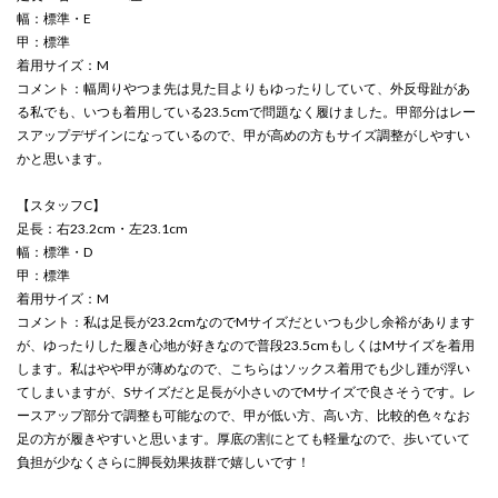
幅：標準・E
甲：標準
着用サイズ：M
コメント：幅周りやつま先は見た目よりもゆったりしていて、外反母趾があ
る私でも、いつも着用している23.5cmで問題なく履けました。甲部分はレー
スアップデザインになっているので、甲が高めの方もサイズ調整がしやすい
かと思います。
【スタッフC】
足長：右23.2cm・左23.1cm
幅：標準・D
甲：標準
着用サイズ：M
コメント：私は足長が23.2cmなのでMサイズだといつも少し余裕があります
が、ゆったりした履き心地が好きなので普段23.5cmもしくはMサイズを着用
します。私はやや甲が薄めなので、こちらはソックス着用でも少し踵が浮い
てしまいますが、Sサイズだと足長が小さいのでMサイズで良さそうです。レ
ースアップ部分で調整も可能なので、甲が低い方、高い方、比較的色々なお
足の方が履きやすいと思います。厚底の割にとても軽量なので、歩いていて
負担が少なくさらに脚長効果抜群で嬉しいです！