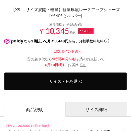
【XS-LLサイズ展開・軽量】軽量厚底レースアップシューズ
IY5605 (シルバー)
￥10,890
通常価格：
￥10,345
5%OFF
税込
なら
3回払いで月々3,448円
から。分割手数料無料
103
ポイント還元
お急ぎ便なら
以内
のお支払いで
5時間40分51秒
8月10日(月)
にお届け
詳細
サイズ・色を選ぶ
商品説明
サイズ詳細
【EVOL 2026SS collection】