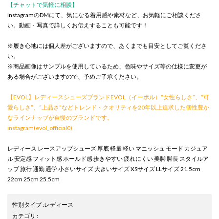
【チャットで気軽に相談】
InstagramのDMにて、気になる着用感や素材など、お気軽にご相談くださ
い。動画・写真で詳しくお伝えすることも可能です！
※履き心地には個人差がございますので、あくまでも目安としてご覧くださ
い。
※商品画像はサンプルを使用しているため、色味やサイズ等の仕様に変更が
ある場合がございますので、予めご了承ください。
【EVOL】レディースシューズブランドEVOL（イーボル）“女性らしさ”、“可
愛らしさ”、“上品さ”などトレンド・クオリティを20年以上追求した個性豊か
なラインナップが自慢のブランドです。
instagram(evol_official0)
レディース レースアップシューズ 厚底 軽量 軽い マニッシュ モード カジュア
ル 安定感 フィット感 ホールド感 歩きやすい 疲れにくい 美脚 脚長 スタイルア
ップ 旅行 通勤 通学 小さいサイズ 大きいサイズ XSサイズ LLサイズ 21.5cm
22cm 25cm 25.5cm
性別タイプ
:
レディース
カテゴリ
: