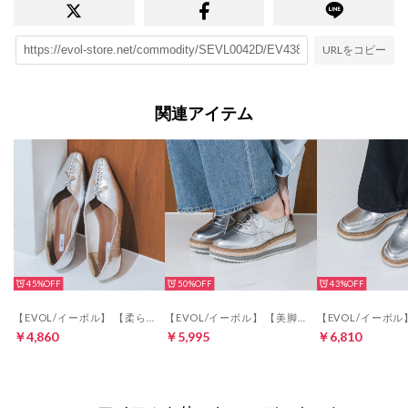
URLをコピー
関連アイテム
45%
50%
43%
【EVOL/イーボル】 【柔らかい・クッション入り】レースアップソフトフラットパンプス JA5972 （シルバー）
【EVOL/イーボル】 【美脚効果・22.0-25.0cm展開】厚底プラットフォームレースアップシューズ JA5922 （シルバー）
￥4,860
￥5,995
￥6,810