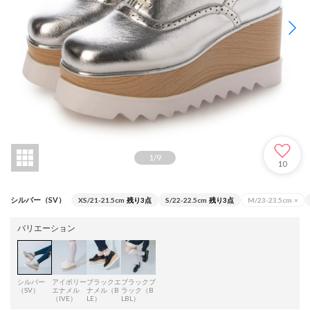
1
/
9
10
シルバー（SV）
XS/21-21.5cm
残り3点
S/22-22.5cm
残り3点
M/23-23.5cm
×
バリエーション
シルバー
アイボリー
ブラックエ
ブラックブ
（SV）
エナメル
ナメル（B
ラック（B
（IVE）
LE）
LBL）