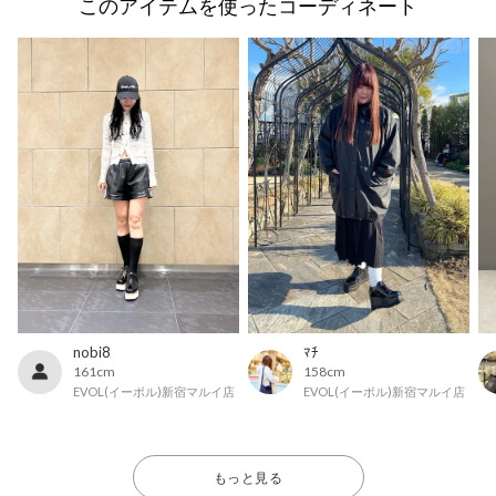
このアイテムを使ったコーディネート
nobi8
ﾏﾁ
161cm
158cm
EVOL(イーボル)新宿マルイ店
EVOL(イーボル)新宿マルイ店
もっと見る