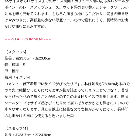
XSサイズからLLサイズまでのサイズ展開！ボリューム感のある厚底ソールが
ポイントのレースアップシューズ。ウッド調の切り替えとシャークソールが
足元を軽く見せてくれます。もちろん履き心地にもこだわり、驚きの軽量感
はやみつきに。高低差の少ない厚底ソールなので疲れにくく、長時間のお出
かけや旅行にもおすすめ。
-----STAFF COMMENT-----
【スタッフS】
足長：右23.8cm・左23.8cm
幅：標準・E
甲：標準
着用サイズ：M
コメント：靴下着用でMサイズがぴったりです。私は足長が23.8cmあるので
つま先は結構ぴったりになりますが指が詰まってしまうほどではなく、普段
からぴったりめで履くことが多いのでこのままMサイズで着用します。厚底
ソールタイプはサイズ感はぴったりめで履くほうがかかとも浮きにくいので
歩きやすくなります。見た目以上に軽量なので負担がかかりにくく、長時間
のお出かけの日にも使えると思いました◎
【スタッフM】
足長：右23.7cm・左23.5cm