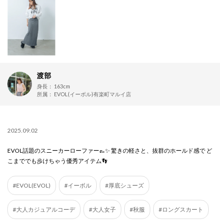
渡部
身長：
163cm
所属：
EVOL(イーボル)有楽町マルイ店
2025.09.02
EVOL話題のスニーカーローファー👞✨ 驚きの軽さと、抜群のホールド感で ど
こまででも歩けちゃう優秀アイテム👣
#EVOL(EVOL)
#イーボル
#厚底シューズ
#大人カジュアルコーデ
#大人女子
#秋服
#ロングスカート