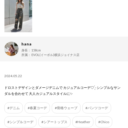
hana
身長：
158cm
所属：
EVOL(イーボル)横浜ジョイナス店
2024.05.22
ドロストデザインとダメージデニムで カジュアルコーデ♡ ̖́- シンプルなサン
ダルを合わせて 大人カジュアルスタイルに✨
#デニム
#春夏コーデ
#骨格ウェーブ
#パンツコーデ
#シンプルコーデ
#シアートップス
#Heather
#Chico