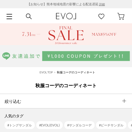
【お知らせ】熊本地域地震の影響による配送遅延
詳細
EVOL TOP
秋服コーデのコーディネート
秋服コーデのコーディネート
絞り込む
人気のタグ
#トングサンダル
#EVOL(EVOL)
#サンダルコーデ
#ビーチサンダル