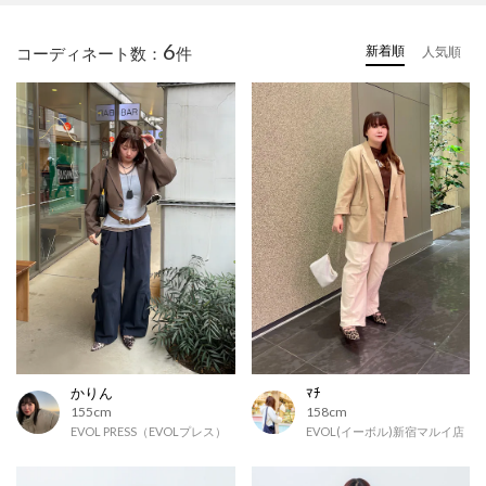
6
新着順
コーディネート数：
件
人気順
かりん
ﾏﾁ
155cm
158cm
EVOL PRESS（EVOLプレス）
EVOL(イーボル)新宿マルイ店