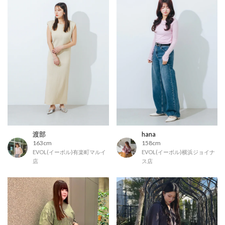
渡部
hana
163cm
158cm
EVOL(イーボル)有楽町マルイ
EVOL(イーボル)横浜ジョイナ
店
ス店