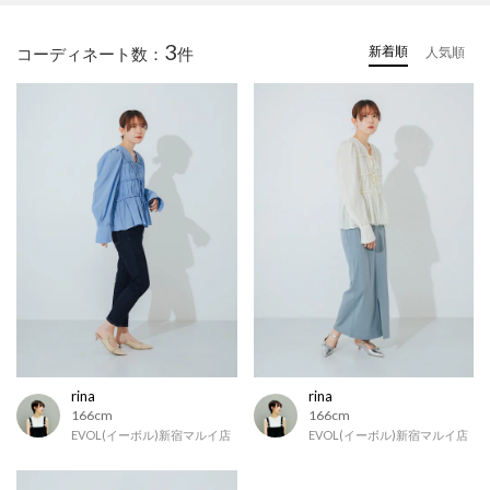
3
新着順
コーディネート数：
件
人気順
rina
rina
166cm
166cm
EVOL(イーボル)新宿マルイ店
EVOL(イーボル)新宿マルイ店