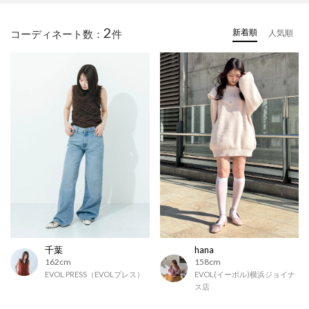
2
新着順
コーディネート数：
件
人気順
千葉
hana
162cm
158cm
EVOL PRESS（EVOLプレス）
EVOL(イーボル)横浜ジョイナ
ス店