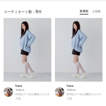
8
新着順
コーディネート数：
件
人気順
hana
hana
158cm
158cm
EVOL(イーボル)横浜ジョイナ
EVOL(イーボル)横浜ジョイナ
ス店
ス店