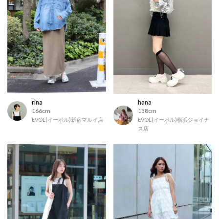
rina
hana
166cm
158cm
EVOL(イーボル)新宿マルイ店
EVOL(イーボル)横浜ジョイナ
ス店