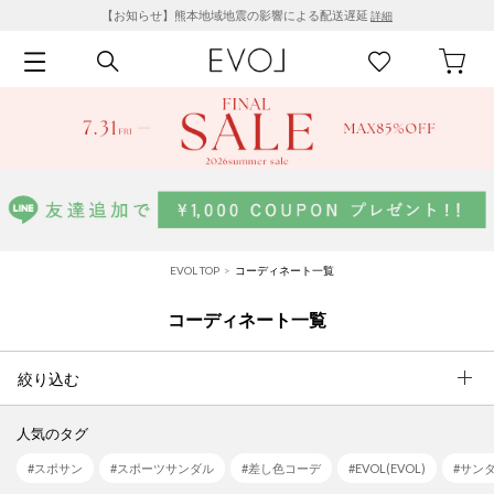
【お知らせ】熊本地域地震の影響による配送遅延
詳細
EVOL TOP
コーディネート一覧
コーディネート一覧
絞り込む
人気のタグ
#スポサン
#スポーツサンダル
#差し色コーデ
#EVOL(EVOL)
#サン