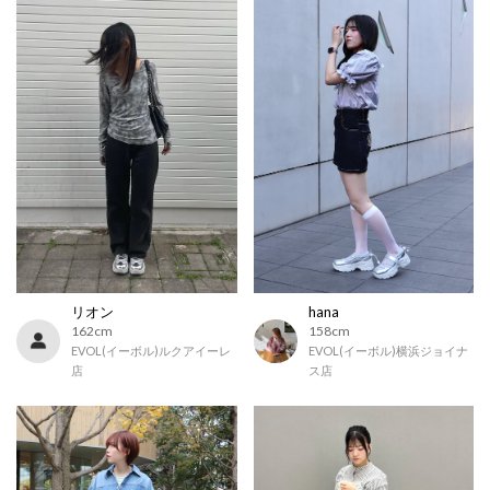
リオン
hana
162cm
158cm
EVOL(イーボル)ルクアイーレ
EVOL(イーボル)横浜ジョイナ
店
ス店