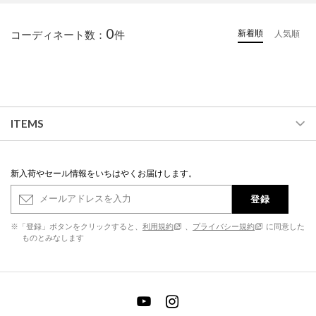
0
新着順
コーディネート数：
件
人気順
ITEMS
新入荷やセール情報をいちはやくお届けします。
登録
※「登録」ボタンをクリックすると、
利用規約
、
プライバシー規約
に同意した
ものとみなします