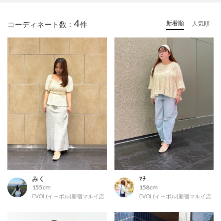
4
新着順
コーディネート数：
件
人気順
みく
ﾏﾁ
155cm
158cm
EVOL(イーボル)新宿マルイ店
EVOL(イーボル)新宿マルイ店